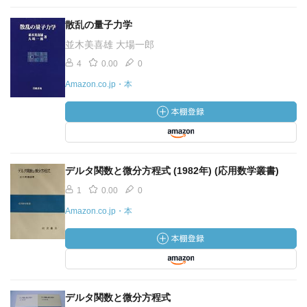
散乱の量子力学
並木美喜雄 大場一郎
4
0.00
0
Amazon.co.jp・本
デルタ関数と微分方程式 (1982年) (応用数学叢書)
1
0.00
0
Amazon.co.jp・本
デルタ関数と微分方程式