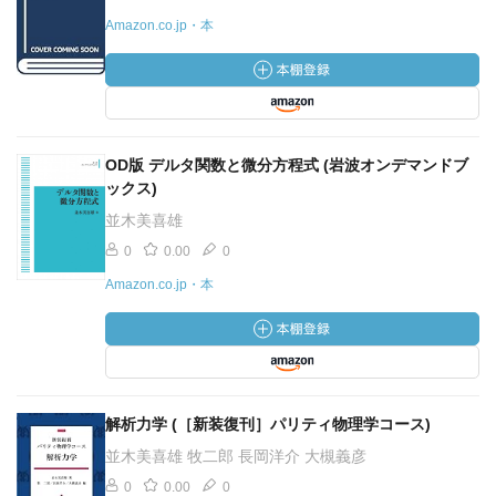
Amazon.co.jp・本
OD版 デルタ関数と微分方程式 (岩波オンデマンドブ
ックス)
並木美喜雄
0
0.00
0
Amazon.co.jp・本
解析力学 (［新装復刊］パリティ物理学コース)
並木美喜雄 牧二郎 長岡洋介 大槻義彦
0
0.00
0