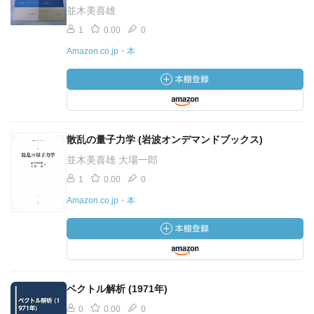
並木美喜雄
1
0.00
0
Amazon.co.jp・本
散乱の量子力学 (岩波オンデマンドブックス)
並木美喜雄 大場一郎
1
0.00
0
Amazon.co.jp・本
ベクトル解析 (1971年)
0
0.00
0