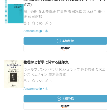
クス)
湯川秀樹 並木美喜雄 江沢洋 豊田利幸 高木修二 田中
正 位田正邦
9
0.00
0
Amazon.co.jp・本
物理学と哲学に関する随筆集
ウォルフガンクパウリ R.シュラップ 岡野啓介 C.P.エ
ンズ K.v.メイン 並木美喜雄
9
2.50
0
Amazon.co.jp・本