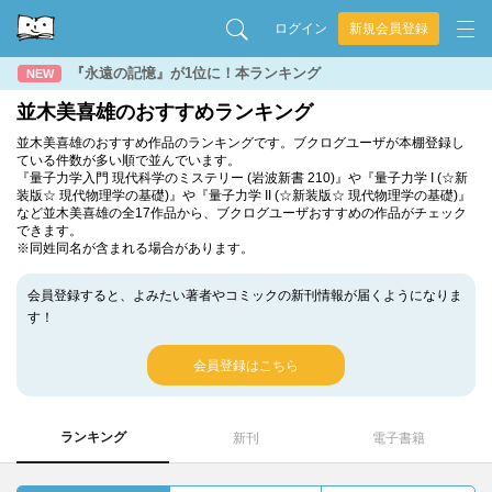
ログイン
新規会員登録
『永遠の記憶』が1位に！本ランキング
NEW
並木美喜雄のおすすめランキング
並木美喜雄のおすすめ作品のランキングです。ブクログユーザが本棚登録し
ている件数が多い順で並んでいます。
『量子力学入門 現代科学のミステリー (岩波新書 210)』や『量子力学 I (☆新
装版☆ 現代物理学の基礎)』や『量子力学 II (☆新装版☆ 現代物理学の基礎)』
など並木美喜雄の全17作品から、ブクログユーザおすすめの作品がチェック
できます。
※同姓同名が含まれる場合があります。
会員登録すると、よみたい著者やコミックの新刊情報が届くようになりま
す！
会員登録はこちら
ランキング
新刊
電子書籍