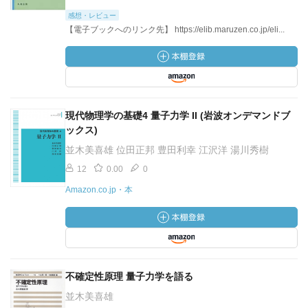
感想・レビュー
【電子ブックへのリンク先】 https://elib.maruzen.co.jp/eli...
現代物理学の基礎4 量子力学 II (岩波オンデマンドブ
ックス)
並木美喜雄 位田正邦 豊田利幸 江沢洋 湯川秀樹
12
0.00
0
Amazon.co.jp・本
不確定性原理 量子力学を語る
並木美喜雄