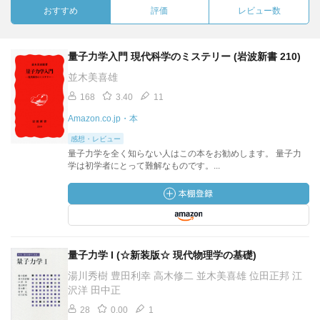
おすすめ
評価
レビュー数
量子力学入門 現代科学のミステリー (岩波新書 210)
並木美喜雄
168
3.40
11
Amazon.co.jp・本
感想・レビュー
量子力学を全く知らない人はこの本をお勧めします。 量子力
学は初学者にとって難解なものです。...
量子力学 I (☆新装版☆ 現代物理学の基礎)
湯川秀樹 豊田利幸 高木修二 並木美喜雄 位田正邦 江
沢洋 田中正
28
0.00
1