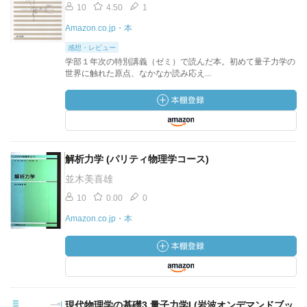
10
4.50
1
Amazon.co.jp・本
感想・レビュー
学部１年次の特別講義（ゼミ）で読んだ本。初めて量子力学の
世界に触れた原点、なかなか読み応え...
解析力学 (パリティ物理学コース)
並木美喜雄
10
0.00
0
Amazon.co.jp・本
現代物理学の基礎3 量子力学I (岩波オンデマンドブッ