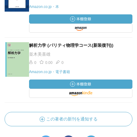
Amazon.co.jp・本
解析力学 (パリティ物理学コース(新装復刊))
並木美喜雄
0
0.00
0
Amazon.co.jp・電子書籍
この著者の新刊を通知する