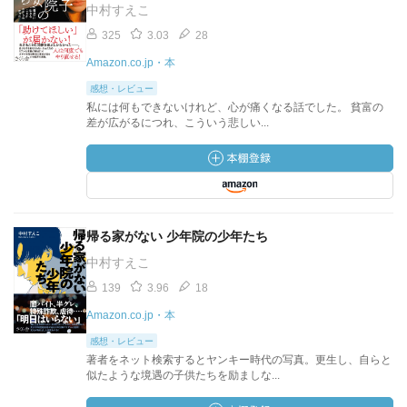
中村すえこ
325
3.03
28
Amazon.co.jp・本
感想・レビュー
私には何もできないけれど、心が痛くなる話でした。 貧富の
差が広がるにつれ、こういう悲しい...
帰る家がない 少年院の少年たち
中村すえこ
139
3.96
18
Amazon.co.jp・本
感想・レビュー
著者をネット検索するとヤンキー時代の写真。更生し、自らと
似たような境遇の子供たちを励ましな...