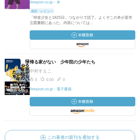
Amazon.co.jp・本
感想・レビュー
「特攻少女と1825日」つながりで読了。よくぞこの本が某市
立図書館にあった。内容については...
帰る家がない 少年院の少年たち
中村すえこ
0
0.00
0
Amazon.co.jp・電子書籍
この著者の新刊を通知する