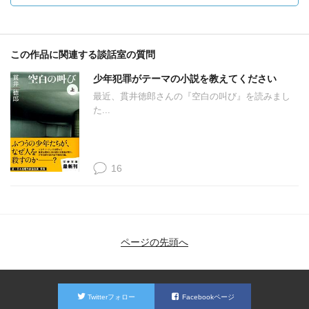
この作品に関連する談話室の質問
少年犯罪がテーマの小説を教えてください
最近、貫井徳郎さんの『空白の叫び』を読みまし
た...
16
ページの先頭へ
Twitterフォロー
Facebookページ