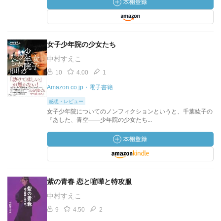
女子少年院の少女たち
中村すえこ
10
4.00
1
Amazon.co.jp・電子書籍
感想・レビュー
女子少年院についてのノンフィクションというと、千葉紘子の
『あした、青空――少年院の少女たち...
紫の青春 恋と喧嘩と特攻服
中村すえこ
9
4.50
2