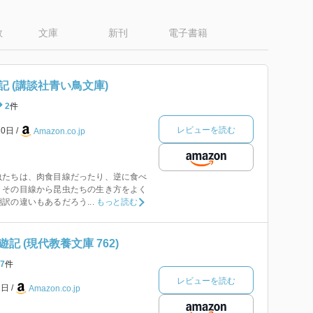
数
文庫
新刊
電子書籍
 (講談社青い鳥文庫)
2
件
レビューを読む
10日
Amazon.co.jp
虫たちは、肉食目線だったり、逆に食べ
。その目線から昆虫たちの生き方をよく
訳の違いもあるだろう...
もっと読む
 (現代教養文庫 762)
7
件
レビューを読む
1日
Amazon.co.jp