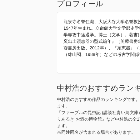
プロフィール
龍泉寺名誉住職、大阪大谷大学名誉教
1947年生まれ。立命館大学文学部史
学専攻中途退学。博士（文学）。著書に
窯出土須恵器の型式編年』（芙蓉書房出
蓉書房出版、2012年）、『須恵器』
（雄山閣、1988年）などの考古学関
を執筆刊行。既刊は、パリ、ウィーン
ーシア、バンコク、香港・マカオ、シ
ンボジア、ミャンマー・ラオス、チェ
奄美、北海道のアジア編と『ぶらりあ
中村浩のおすすめラン
「2025年 『河内龍泉寺と蘇我氏の
中村浩のおすすめ作品のランキングです。
ます。
『ファーブルの昆虫記 (講談社青い鳥文庫)
りあるき お酒の博物館』など中村浩の全
ます。
※同姓同名が含まれる場合があります。