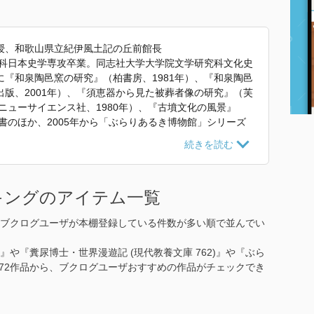
授、和歌山県立紀伊風土記の丘前館長
学科日本史学専攻卒業。同志社大学大学院文学研究科文化史
『和泉陶邑窯の研究』（柏書房、1981年）、『和泉陶邑
版、2001年）、『須恵器から見た被葬者像の研究』（芙
（ニューサイエンス社、1980年）、『古墳文化の風景』
係書のほか、2005年から「ぶらりあるき博物館」シリーズ
、ロンドン、ミュンヘン、オランダのヨーロッパ編、マレ
ンガポール、台北、マニラ、ベトナム、インドネシア、カ
ンマイ・アユタヤ、ソウル、釜山・慶州、済州島、沖縄・
るきお酒の博物館』の22冊（芙蓉書房出版）。
キングのアイテム一覧
研究』 で使われていた紹介文から引用しています。」
ブクログユーザが本棚登録している件数が多い順で並んでい
』や『糞尿博士・世界漫遊記 (現代教養文庫 762)』や『ぶら
172作品から、ブクログユーザおすすめの作品がチェックでき