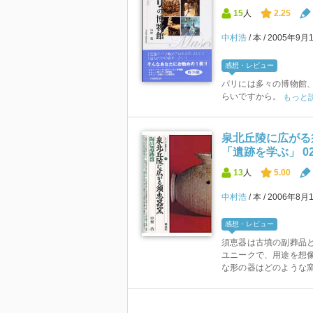
15
人
2.25
中村浩
本
2005年9月
感想・レビュー
パリには多々の博物館、
らいですから。
もっと
泉北丘陵に広がる須
「遺跡を学ぶ」 02
13
人
5.00
中村浩
本
2006年8月
感想・レビュー
須恵器は古墳の副葬品と
ユニークで、用途を想像
な形の器はどのような窯