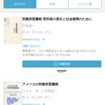
おすすめ
評価
レビュー数
刑務所図書館 受刑者の更生と社会復帰のために
中根憲一
43
3.33
3
Amazon.co.jp・本
感想・レビュー
興味深〜い、だけ 本読まないよりは読んだほうがいいけど、
その手前の人がいっぱいいそうだよね
アメリカの刑務所図書館
コイル，W．J 中根憲一
11
3.00
1
Amazon.co.jp・本