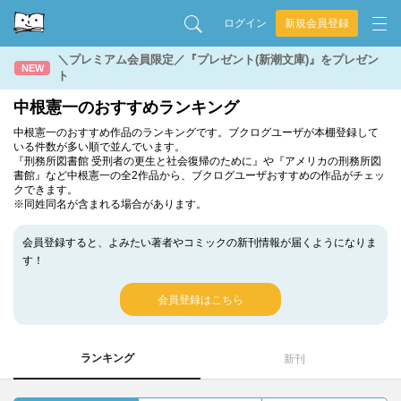
ログイン
新規会員登録
＼プレミアム会員限定／『プレゼント(新潮文庫)』をプレゼン
NEW
ト
中根憲一のおすすめランキング
中根憲一のおすすめ作品のランキングです。ブクログユーザが本棚登録して
いる件数が多い順で並んでいます。
『刑務所図書館 受刑者の更生と社会復帰のために』や『アメリカの刑務所図
書館』など中根憲一の全2作品から、ブクログユーザおすすめの作品がチェッ
クできます。
※同姓同名が含まれる場合があります。
会員登録すると、よみたい著者やコミックの新刊情報が届くようになりま
す！
会員登録はこちら
ランキング
新刊