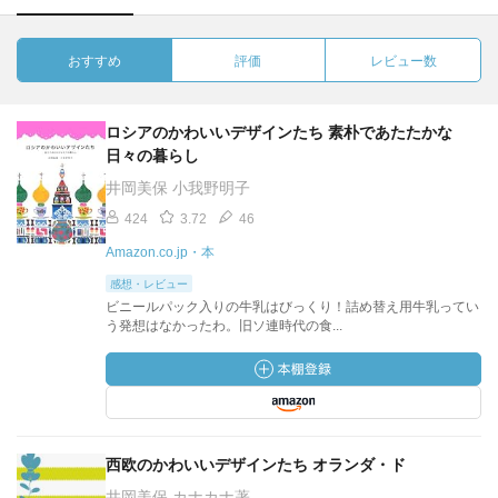
おすすめ
評価
レビュー数
ロシアのかわいいデザインたち 素朴であたたかな
日々の暮らし
井岡美保 小我野明子
424
3.72
46
Amazon.co.jp・本
感想・レビュー
ビニールパック入りの牛乳はびっくり！詰め替え用牛乳ってい
う発想はなかったわ。旧ソ連時代の食...
西欧のかわいいデザインたち オランダ・ド
井岡美保 カナカナ著