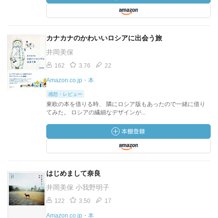
カナカナのかわいいロシアに出会う旅
井岡美保
162
3.76
22
Amazon.co.jp・本
感想・レビュー
東欧の本を借りる時、 隣にロシア版もあったので一緒に借り
てみた。 ロシアの繊細なデザインが...
はじめまして奈良
井岡美保 小我野明子
122
3.50
17
Amazon.co.jp・本