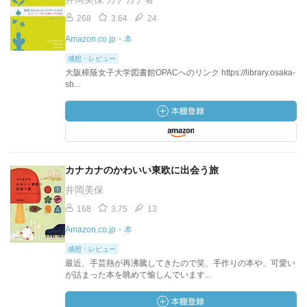
268
3.64
24
Amazon.co.jp・本
感想・レビュー
大阪樟蔭女子大学図書館OPACへのリンク https://library.osaka-
sh...
カナカナのかわいい東欧に出会う旅
井岡美保
168
3.75
13
Amazon.co.jp・本
感想・レビュー
最近、手芸熱が再沸騰してきたので笑、手作りの本や、可愛い
が詰まった本を眺めて愉しんでいます...