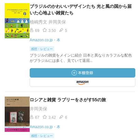
ブラジルのかわいいデザインたち 光と風の国から届
いた心地よい雑貨たち
植嶋秀文 井岡美保
69
3.50
5
Amazon.co.jp・本
感想・レビュー
ブラジルの雑貨をメインに紹介 日本と異なりカラフルな配色
がブラジルには多く、見ていて退屈...
ロシアと雑貨 ラブリーをさがす55の旅
井岡美保
67
3.42
6
Amazon.co.jp・本
感想・レビュー