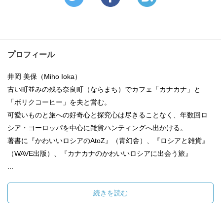
プロフィール
井岡 美保（Miho Ioka）
古い町並みの残る奈良町（ならまち）でカフェ「カナカナ」と
「ボリクコーヒー」を夫と営む。
可愛いものと旅への好奇心と探究心は尽きることなく、年数回ロ
シア・ヨーロッパを中心に雑貨ハンティングへ出かける。
著書に『かわいいロシアのAtoZ』（青幻舎）、『ロシアと雑貨』
（WAVE出版）、『カナカナのかわいいロシアに出会う旅』
...
続きを読む