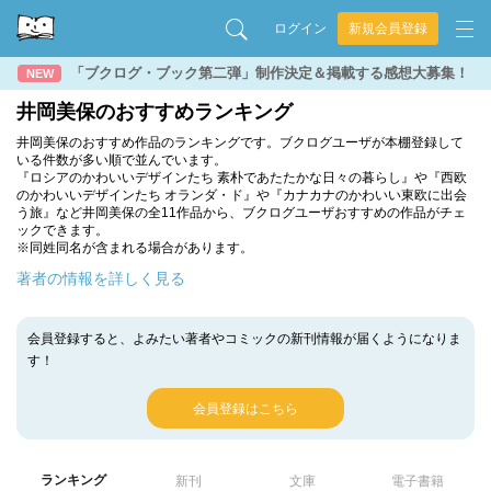
ログイン
新規会員登録
「ブクログ・ブック第二弾」制作決定＆掲載する感想大募集！
NEW
井岡美保のおすすめランキング
井岡美保のおすすめ作品のランキングです。ブクログユーザが本棚登録して
いる件数が多い順で並んでいます。
『ロシアのかわいいデザインたち 素朴であたたかな日々の暮らし』や『西欧
のかわいいデザインたち オランダ・ド』や『カナカナのかわいい東欧に出会
う旅』など井岡美保の全11作品から、ブクログユーザおすすめの作品がチェ
ックできます。
※同姓同名が含まれる場合があります。
著者の情報を詳しく見る
会員登録すると、よみたい著者やコミックの新刊情報が届くようになりま
す！
会員登録はこちら
ランキング
新刊
文庫
電子書籍