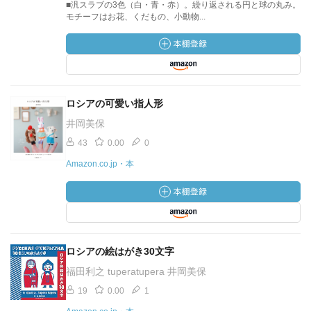
■汎スラブの3色（白・青・赤）。繰り返される円と球の丸み。
モチーフはお花、くだもの、小動物...
ロシアの可愛い指人形
井岡美保
43
0.00
0
Amazon.co.jp・本
ロシアの絵はがき30文字
福田利之 tuperatupera 井岡美保
19
0.00
1