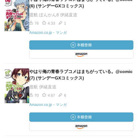
(6) (サンデーGXコミックス)
渡航 ぽんかん8 伊緒直道
76
4.33
1
Amazon.co.jp・マンガ
やはり俺の青春ラブコメはまちがっている。@comic
(7) (サンデーGXコミックス)
渡航 伊緒直道
70
4.67
6
Amazon.co.jp・マンガ