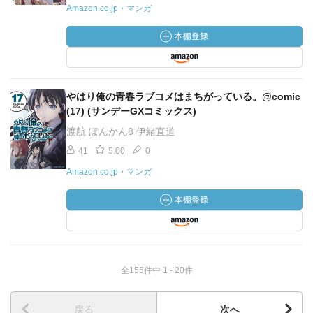
Amazon.co.jp・マンガ
やはり俺の青春ラブコメはまちがっている。@comic
(17) (サンデーGXコミックス)
渡航 ぽんかん8 伊緒直道
41
5.00
0
Amazon.co.jp・マンガ
全155件中 1 - 20件
戻る
次へ