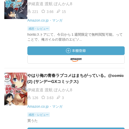
伊緒直道 渡航 ぽんかん8
221
3.66
15
Amazon.co.jp・マンガ
感想・レビュー
hontoストアにて、今日から１週間限定で無料閲覧可能。って
ことで、俺ガイルの冒頭のエピソ...
やはり俺の青春ラブコメはまちがっている。@comic
(2) (サンデーGXコミックス)
伊緒直道 渡航 ぽんかん8
126
3.63
3
Amazon.co.jp・マンガ
感想・レビュー
買うた