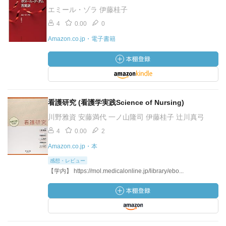
エミール・ゾラ 伊藤桂子
4
0.00
0
Amazon.co.jp・電子書籍
看護研究 (看護学実践Science of Nursing)
川野雅資 安藤満代 一ノ山隆司 伊藤桂子 辻川真弓
4
0.00
2
Amazon.co.jp・本
感想・レビュー
【学内】 https://mol.medicalonline.jp/library/ebo...