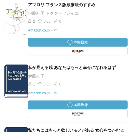
アマロリ フランス版尿療法のすすめ
伊藤桂子 ドクターソレイユ
2
0.00
0
Amazon.co.jp・本
私が見える鏡 あなたはもっと幸せになれるはず
伊藤桂子
1
0.00
0
Amazon.co.jp・本
私たちにはもっと欲しいモノがある 女心をつかむヒ