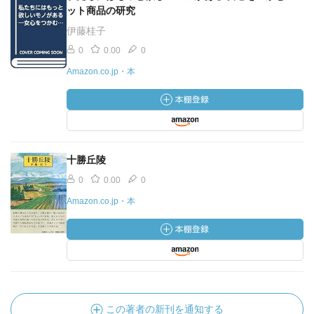
ット商品の研究
伊藤桂子
0
0.00
0
Amazon.co.jp・本
十勝丘陵
0
0.00
0
Amazon.co.jp・本
この著者の新刊を通知する