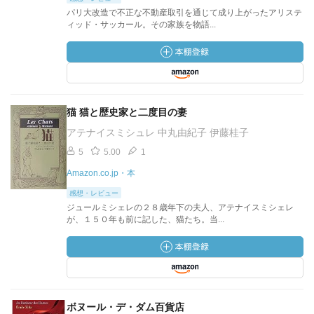
パリ大改造で不正な不動産取引を通じて成り上がったアリステ
ィッド・サッカール。その家族を物語...
猫 猫と歴史家と二度目の妻
アテナイスミシュレ 中丸由紀子 伊藤桂子
5
5.00
1
Amazon.co.jp・本
感想・レビュー
ジュールミシェレの２８歳年下の夫人、アテナイスミシェレ
が、１５０年も前に記した、猫たち。当...
ボヌール・デ・ダム百貨店