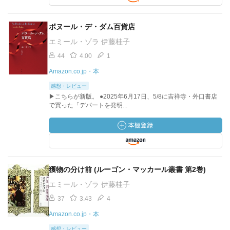
ボヌール・デ・ダム百貨店
エミール・ゾラ 伊藤桂子
44
4.00
1
Amazon.co.jp・本
感想・レビュー
▶こちらが新版。 ●2025年6月17日、5/8に吉祥寺・外口書店
で買った「デパートを発明...
獲物の分け前 (ルーゴン・マッカール叢書 第2巻)
エミール・ゾラ 伊藤桂子
37
3.43
4
Amazon.co.jp・本
感想・レビュー