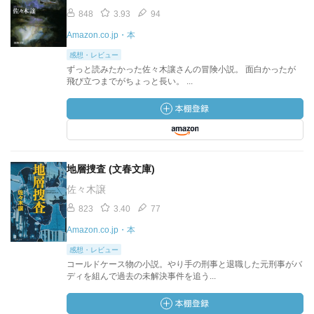
848
3.93
94
Amazon.co.jp・本
感想・レビュー
ずっと読みたかった佐々木讓さんの冒険小説。 面白かったが
飛び立つまでがちょっと長い。 ...
地層捜査 (文春文庫)
佐々木譲
823
3.40
77
Amazon.co.jp・本
感想・レビュー
コールドケース物の小説。やり手の刑事と退職した元刑事がバ
ディを組んで過去の未解決事件を追う...