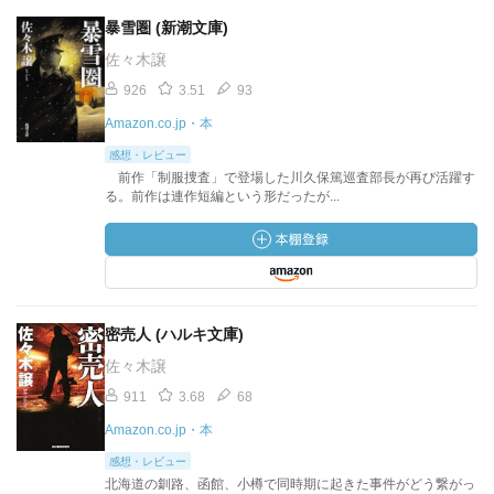
暴雪圏 (新潮文庫)
佐々木譲
926
3.51
93
Amazon.co.jp・本
感想・レビュー
前作「制服捜査」で登場した川久保篤巡査部長が再び活躍す
る。前作は連作短編という形だったが...
密売人 (ハルキ文庫)
佐々木譲
911
3.68
68
Amazon.co.jp・本
感想・レビュー
北海道の釧路、函館、小樽で同時期に起きた事件がどう繋がっ