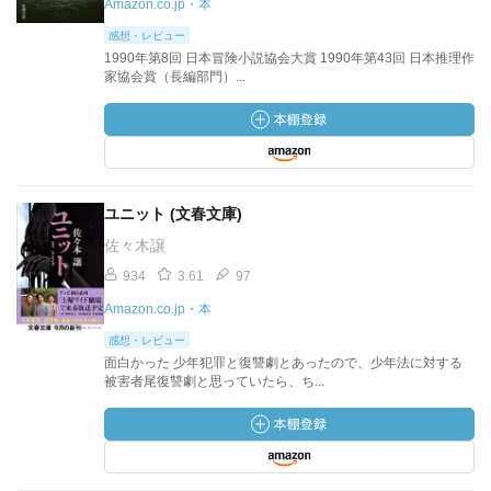
Amazon.co.jp・本
感想・レビュー
1990年第8回 日本冒険小説協会大賞 1990年第43回 日本推理作
家協会賞（長編部門）...
ユニット (文春文庫)
佐々木譲
934
3.61
97
Amazon.co.jp・本
感想・レビュー
面白かった 少年犯罪と復讐劇とあったので、少年法に対する
被害者尾復讐劇と思っていたら、ち...