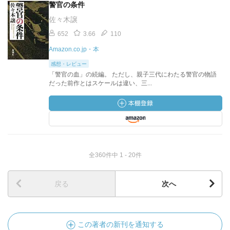
警官の条件
佐々木譲
652
3.66
110
Amazon.co.jp・本
感想・レビュー
「警官の血」の続編。 ただし、親子三代にわたる警官の物語
だった前作とはスケールは違い、三...
全360件中 1 - 20件
戻る
次へ
この著者の新刊を通知する