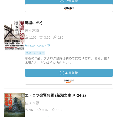
廃墟に乞う
佐々木譲
1109
3.20
189
Amazon.co.jp・本
感想・レビュー
著者の作品、ブクログ登録は初めてになります。 著者、佐々
木譲さん、どのような方かとい...
エトロフ発緊急電 (新潮文庫 さ-24-2)
佐々木譲
961
3.97
118