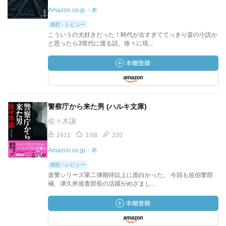
Amazon.co.jp・本
感想・レビュー
こういうの大好きだった！時代が古すぎててっきり昔の小説か
と思ったら3世代に渡る話、徐々に現...
警察庁から来た男 (ハルキ文庫)
佐々木譲
2411
3.68
220
Amazon.co.jp・本
感想・レビュー
道警シリーズ第二弾期待以上に面白かった。 今回も佐伯警部
補、津久井巡査部長の活躍がめざまし...