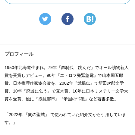
プロフィール
1950年北海道生まれ。79年「鉄騎兵、跳んだ」でオール讀物新人
賞を受賞しデビュー。90年『エトロフ発緊急電』で山本周五郎
賞、日本推理作家協会賞を、2002年『武揚伝』で新田次郎文学
賞、10年『廃墟に乞う』で直木賞、16年に日本ミステリー文学大
賞を受賞。他に『抵抗都市』『帝国の弔砲』など著書多数。
「2022年 『闇の聖域』 で使われていた紹介文から引用していま
す。」