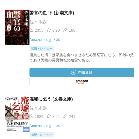
警官の血 下 (新潮文庫)
佐々木譲
2355
3.90
186
Amazon.co.jp・本
感想・レビュー
復員した清二は家族を食べさせるため警察官になる。民雄の父
であり民雄の長男和也の祖父である。...
廃墟に乞う (文春文庫)
佐々木譲
1929
3.21
241
Amazon.co.jp・本
感想・レビュー