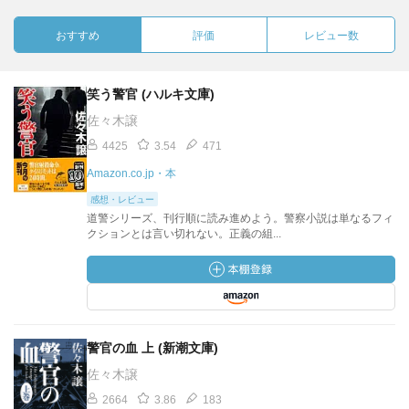
おすすめ
評価
レビュー数
笑う警官 (ハルキ文庫)
佐々木譲
4425
3.54
471
Amazon.co.jp・本
感想・レビュー
道警シリーズ、刊行順に読み進めよう。警察小説は単なるフィ
クションとは言い切れない。正義の組...
警官の血 上 (新潮文庫)
佐々木譲
2664
3.86
183