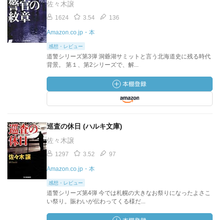
佐々木譲
1624
3.54
136
Amazon.co.jp・本
感想・レビュー
道警シリーズ第3弾 洞爺湖サミットと言う北海道史に残る時代
背景。 第１、第2シリーズで、解...
巡査の休日 (ハルキ文庫)
佐々木譲
1297
3.52
97
Amazon.co.jp・本
感想・レビュー
道警シリーズ第4弾 今では札幌の大きなお祭りになったよさこ
い祭り。賑わいが伝わってくる様だ...