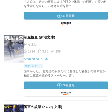
主人公は、過去の事件によるPTSDで休職中の刑事。心療内科
を受診しながら、いささか暇を持て...
制服捜査 (新潮文庫)
佐々木譲
1734
3.75
158
Amazon.co.jp・本
感想・レビュー
面白かった。 北海道の寂れた街に赴任した駐在所の警察官が
独自に捜査を進めるストーリー。普...
警官の紋章 (ハルキ文庫)