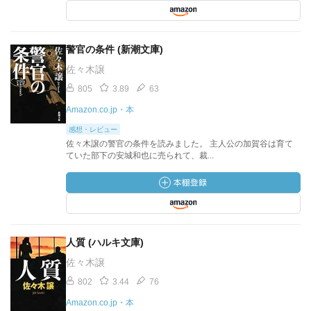
警官の条件 (新潮文庫)
佐々木譲
805
3.89
63
Amazon.co.jp・本
感想・レビュー
佐々木譲の警官の条件を読みました。 主人公の加賀谷は育て
ていた部下の安城和也に売られて、裁...
人質 (ハルキ文庫)
佐々木譲
802
3.44
76
Amazon.co.jp・本