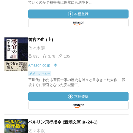
ていくのか？被害者は偶然にも刑事ド...
警官の血 (上)
佐々木譲
895
3.78
135
Amazon.co.jp・本
感想・レビュー
三世代にわたる警官一家の歴史を淡々と書ききった大作。 戦
後すぐに警官となった安城清二。 ...
ベルリン飛行指令 (新潮文庫 さ-24-1)
佐々木譲