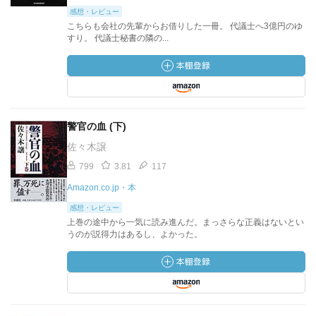
感想・レビュー
こちらも会社の先輩からお借りした一冊。 代議士へ3億円のゆ
すり。 代議士秘書の隣の...
警官の血 (下)
佐々木譲
799
3.81
117
Amazon.co.jp・本
感想・レビュー
上巻の途中から一気に読み進んだ。まっさらな正義はないとい
うのが説得力はあるし、よかった。