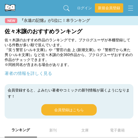
ログイン
新規会員登録
『永遠の記憶』が1位に！本ランキング
NEW
佐々木譲のおすすめランキング
佐々木譲のおすすめ作品のランキングです。ブクログユーザが本棚登録して
いる件数が多い順で並んでいます。
『笑う警官 (ハルキ文庫)』や『警官の血 上 (新潮文庫)』や『警察庁から来た
男 (ハルキ文庫)』など佐々木譲の全360作品から、ブクログユーザおすすめの
作品がチェックできます。
※同姓同名が含まれる場合があります。
著者の情報を詳しく見る
会員登録すると、よみたい著者やコミックの新刊情報が届くようになりま
す！
会員登録はこちら
ランキング
新刊
文庫
電子書籍