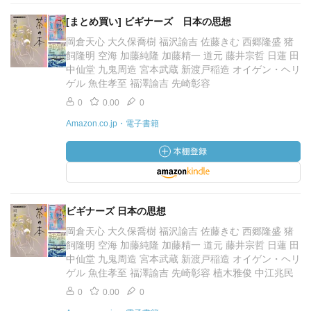
[まとめ買い] ビギナーズ 日本の思想
岡倉天心 大久保喬樹 福沢諭吉 佐藤きむ 西郷隆盛 猪
飼隆明 空海 加藤純隆 加藤精一 道元 藤井宗哲 日蓮 田
中仙堂 九鬼周造 宮本武蔵 新渡戸稲造 オイゲン・ヘリ
ゲル 魚住孝至 福澤諭吉 先崎彰容
0
0.00
0
Amazon.co.jp・電子書籍
ビギナーズ 日本の思想
岡倉天心 大久保喬樹 福沢諭吉 佐藤きむ 西郷隆盛 猪
飼隆明 空海 加藤純隆 加藤精一 道元 藤井宗哲 日蓮 田
中仙堂 九鬼周造 宮本武蔵 新渡戸稲造 オイゲン・ヘリ
ゲル 魚住孝至 福澤諭吉 先崎彰容 植木雅俊 中江兆民
0
0.00
0