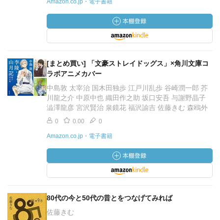
Amazon.co.jp・電子書籍
[まとめ買い] 「文豪ストレイドッグス」×角川文庫コ
ラボアニメカバー
中島敦 太宰治 国木田独歩 江戸川乱歩 谷崎潤一郎 芥
川龍之介 中原中也 織田作之助 坂口安吾 与謝野晶子
澁澤龍彦 宮沢賢治 泉鏡花 福沢諭吉 佐藤きむ 森鴎外
0
0.00
0
Amazon.co.jp・電子書籍
80代の今と50代の昔とをつなげてみれば
佐藤きむ