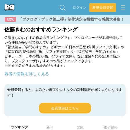
ログイン
新規会員登録
「ブクログ・ブック第二弾」制作決定＆掲載する感想大募集！
NEW
佐藤きむのおすすめランキング
佐藤きむのおすすめ作品のランキングです。ブクログユーザが本棚登録して
いる件数が多い順で並んでいます。
『福沢諭吉「学問のすすめ」 ビギナーズ 日本の思想 (角川ソフィア文庫)』や
『福翁百話 現代語訳 (角川ソフィア文庫)』や『福沢諭吉「学問のすすめ」
ビギナーズ 日本の思想 (角川ソフィア文庫)』など佐藤きむの全18作品か
ら、ブクログユーザおすすめの作品がチェックできます。
※同姓同名が含まれる場合があります。
著者の情報を詳しく見る
会員登録すると、よみたい著者やコミックの新刊情報が届くようになりま
す！
会員登録はこちら
ランキング
新刊
文庫
電子書籍