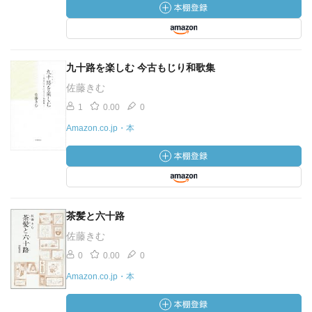
九十路を楽しむ 今古もじり和歌集
佐藤きむ
1
0.00
0
Amazon.co.jp・本
茶髪と六十路
佐藤きむ
0
0.00
0
Amazon.co.jp・本