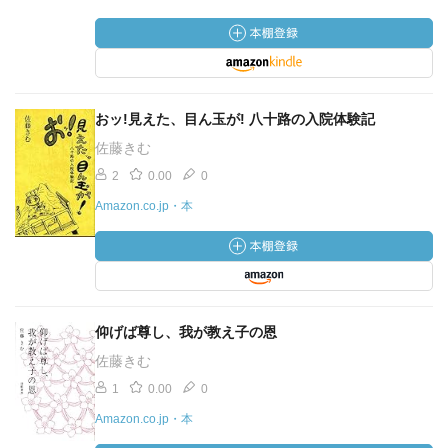
おッ!見えた、目ん玉が! 八十路の入院体験記
佐藤きむ
2
0.00
0
Amazon.co.jp・本
仰げば尊し、我が教え子の恩
佐藤きむ
1
0.00
0
Amazon.co.jp・本