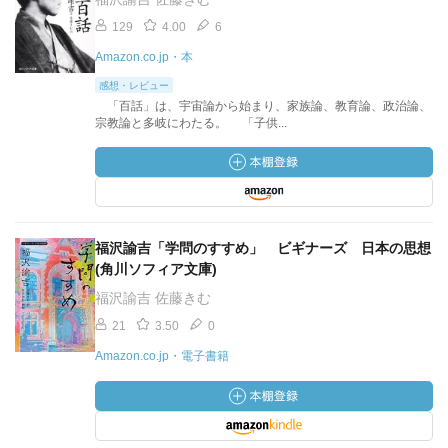
129
4.00
6
Amazon.co.jp・本
感想・レビュー
「百話」は、宇宙論から始まり、家族論、教育論、政治論、
宗教論と多岐にわたる。 「子供...
福沢諭吉「学問のすすめ」 ビギナーズ 日本の思想
(角川ソフィア文庫)
福沢諭吉 佐藤きむ
21
3.50
0
Amazon.co.jp・電子書籍