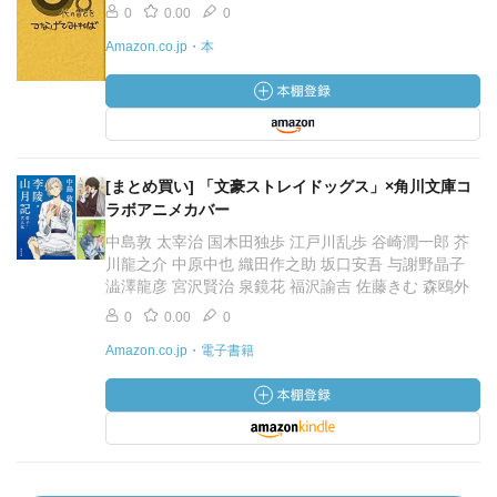
0
0.00
0
Amazon.co.jp・本
[まとめ買い] 「文豪ストレイドッグス」×角川文庫コ
ラボアニメカバー
中島敦 太宰治 国木田独歩 江戸川乱歩 谷崎潤一郎 芥
川龍之介 中原中也 織田作之助 坂口安吾 与謝野晶子
澁澤龍彦 宮沢賢治 泉鏡花 福沢諭吉 佐藤きむ 森鴎外
0
0.00
0
Amazon.co.jp・電子書籍