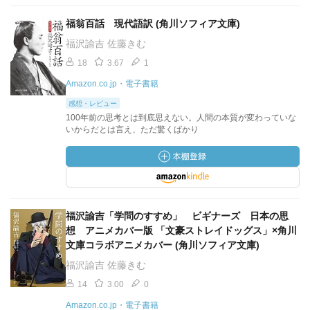
福翁百話 現代語訳 (角川ソフィア文庫)
福沢諭吉 佐藤きむ
18
3.67
1
Amazon.co.jp・電子書籍
感想・レビュー
100年前の思考とは到底思えない。人間の本質が変わっていな
いからだとは言え、ただ驚くばかり
福沢諭吉「学問のすすめ」 ビギナーズ 日本の思
想 アニメカバー版 「文豪ストレイドッグス」×角川
文庫コラボアニメカバー (角川ソフィア文庫)
福沢諭吉 佐藤きむ
14
3.00
0
Amazon.co.jp・電子書籍