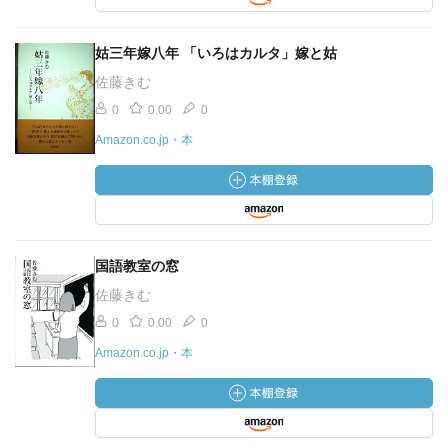
姑三年嫁八年 「いろはカルタ」嫁と姑
佐藤きむ
0
0.00
0
Amazon.co.jp・本
国語教室の窓
佐藤きむ
0
0.00
0
Amazon.co.jp・本