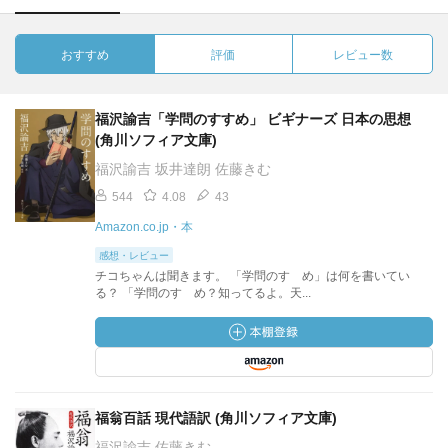
おすすめ
評価
レビュー数
福沢諭吉「学問のすすめ」 ビギナーズ 日本の思想
(角川ソフィア文庫)
福沢諭吉 坂井達朗 佐藤きむ
544
4.08
43
Amazon.co.jp・本
感想・レビュー
チコちゃんは聞きます。 「学問のすゝめ」は何を書いてい
る？ 「学問のすゝめ？知ってるよ。天...
福翁百話 現代語訳 (角川ソフィア文庫)
福沢諭吉 佐藤きむ