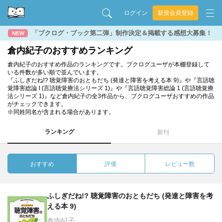
ログイン
新規会員登録
「ブクログ・ブック第二弾」制作決定＆掲載する感想大募集！
NEW
倉内紀子のおすすめランキング
倉内紀子のおすすめ作品のランキングです。ブクログユーザが本棚登録して
いる件数が多い順で並んでいます。
『ふしぎだね!? 聴覚障害のおともだち (発達と障害を考える本 9)』や『言語聴
覚障害総論 I (言語聴覚療法シリーズ 1)』や『言語聴覚障害総論 1 (言語聴覚療
法シリーズ 1)』など倉内紀子の全3作品から、ブクログユーザおすすめの作品
がチェックできます。
※同姓同名が含まれる場合があります。
ランキング
新刊
おすすめ
評価
レビュー数
ふしぎだね!? 聴覚障害のおともだち (発達と障害を考
える本 9)
倉内紀子