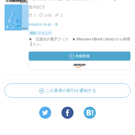
倉内紀子
2
0.00
2
Amazon.co.jp・本
感想・レビュー
★ 広国大の電子ブック ★ Maruzen eBook Library から利用
【リン...
この著者の新刊を通知する