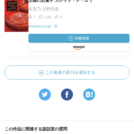
王様のお菓子 ガレット・デ・ロワ
全美乃 日野和恵
7
3.00
0
Amazon.co.jp・本
この著者の新刊を通知する
この作品に関連する談話室の質問