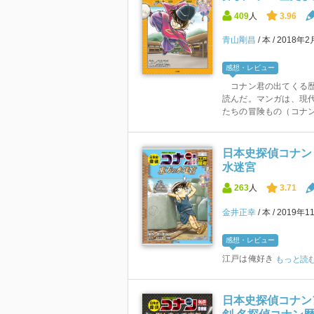
409
人
3.96
青山剛昌
本
2018年2
感想・レビュー
コナン君の出てくる歴
読んだ。マンガは、現
たちの冒険もの（コナン
日本史探偵コナン・
水迷宮
263
人
3.71
金井正幸
本
2019年1
感想・レビュー
江戸は俺好き
もっと読
日本史探偵コナン