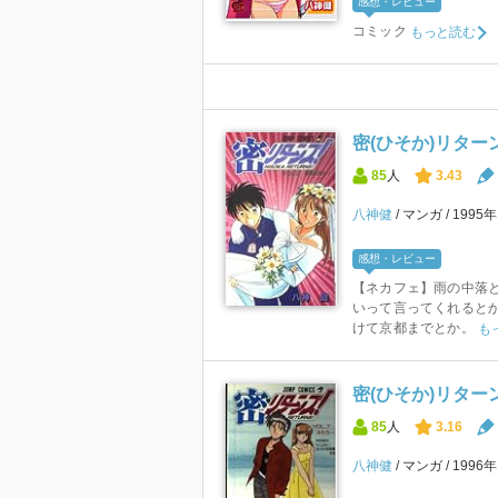
感想・レビュー
コミック
もっと読む
密(ひそか)リターン
85
人
3.43
八神健
マンガ
1995
感想・レビュー
【ネカフェ】雨の中落
いって言ってくれると
けて京都までとか。
も
密(ひそか)リターン
85
人
3.16
八神健
マンガ
1996