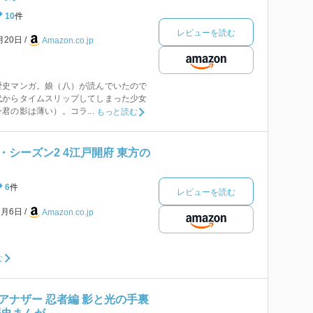
10
件
レビューを読む
月20日
Amazon.co.jp
史マンガ。娘（八）が読んでいたので
代からタイムスリップしてしまった少女
君の影は薄い）。コラ...
もっと読む
シーズン2 4江戸開府 東方の
6
件
レビューを読む
1月6日
Amazon.co.jp
む
アナザー 忍者編 影と光の手裏