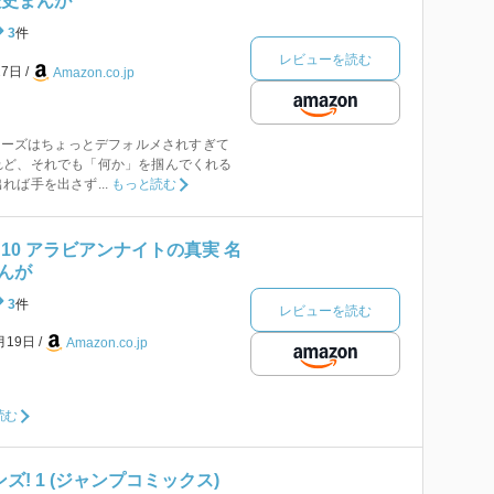
歴史まんが
3
件
レビューを読む
27日
Amazon.co.jp
シリーズはちょっとデフォルメされすぎて
れど、それでも「何か」を掴んでくれる
ば手を出さず...
もっと読む
10 アラビアンナイトの真実 名
んが
3
件
レビューを読む
月19日
Amazon.co.jp
読む
ズ! 1 (ジャンプコミックス)