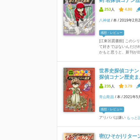
剣 名探偵コナン
253
人
4.00
八神健
本
2019年2月
感想・レビュー
[江東区図書館] この
て好きではないんだけ
かもと思うと、新刊が出れ
世界史探偵コナン 
探偵コナン歴史ま
235
人
3.79
青山剛昌
本
2021年5
感想・レビュー
アリババは嫌い
もっと
密(ひそか)リターン