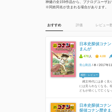
神健の全159作品から、ブクログユーザ
※同姓同名が含まれる場合があります。
おすすめ
評価
レビュー
日本史探偵コナン 
まんが
470
人
4.08
青山剛昌
本
2017年1
感想・レビュー
縄文時代には多く見ら
には見られなくなる。
どもが幼くして亡くなっ
日本史探偵コナン 
探偵コナン歴史ま