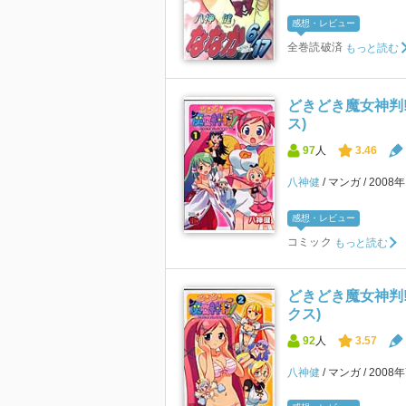
感想・レビュー
全巻読破済
もっと読む
どきどき魔女神判!
ス)
97
人
3.46
八神健
マンガ
2008
感想・レビュー
コミック
もっと読む
どきどき魔女神判!
クス)
92
人
3.57
八神健
マンガ
2008