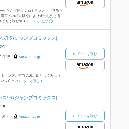
ん一刻的な展開はメロドラマとして良作だ
ル漫画への転向指令により迷走したと有
はもう読む気すら...
もっと読む
ズ! 5 (ジャンプコミックス)
2
件
レビューを読む
年1月1日
Amazon.co.jp
リターンズ。本当の源五郎とつぐみはう
ったよかった。
もっと読む
ズ! 6 (ジャンプコミックス)
1
件
レビューを読む
年1月1日
Amazon.co.jp