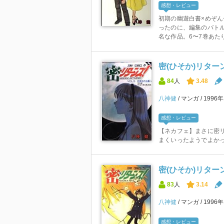
感想・レビュー
初期の幽遊白書×めぞ
ったのに、編集のバト
名な作品。6〜7巻あたり
密(ひそか)リターン
84
人
3.48
八神健
マンガ
1996
感想・レビュー
【ネカフェ】まさに密
まくいったようでよか
密(ひそか)リターン
83
人
3.14
八神健
マンガ
1996
感想・レビュー