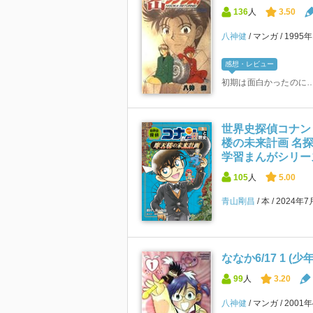
136
人
3.50
八神健
マンガ
1995
感想・レビュー
初期は面白かったのに
世界史探偵コナン・
楼の未来計画 名探
学習まんがシリー
105
人
5.00
青山剛昌
本
2024年7
ななか6/17 1 
99
人
3.20
八神健
マンガ
2001