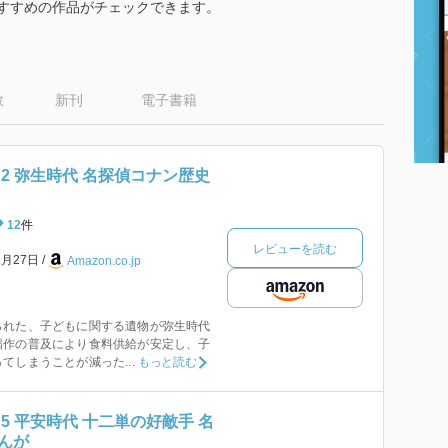
おすすめの作品がチェックできます。
数
新刊
電子書籍
2 弥生時代 名探偵コナン歴史
12
件
レビューを読む
1月27日
Amazon.co.jp
れた、子どもに関する遺物が弥生時代
稲作の普及により食料供給が安定し、子
てしまうことが減った...
もっと読む
5 平安時代 十二単の好敵手 名
んが