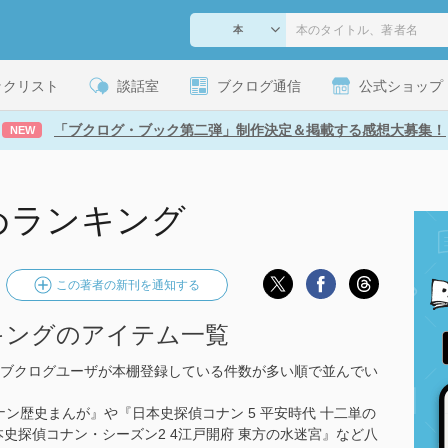
ックリスト
談話室
ブクログ通信
公式ショップ
「ブクログ・ブック第二弾」制作決定＆掲載する感想大募集！
NEW
めランキング
この著者の新刊を通知する
キングのアイテム一覧
ブクログユーザが本棚登録している件数が多い順で並んでい
ナン歴史まんが』や『日本史探偵コナン 5 平安時代 十二単の
史探偵コナン・シーズン2 4江戸開府 東方の水迷宮』など八