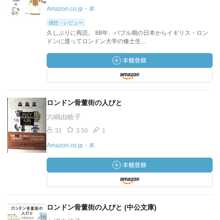
Amazon.co.jp・本
感想・レビュー
久しぶりに再読。 88年、バブル期の日本からイギリス・ロン
ドンに渡ってロンドン大学の修士生...
ロンドン骨董街の人びと
六嶋由岐子
31
3.50
1
Amazon.co.jp・本
ロンドン骨董街の人びと (中公文庫)