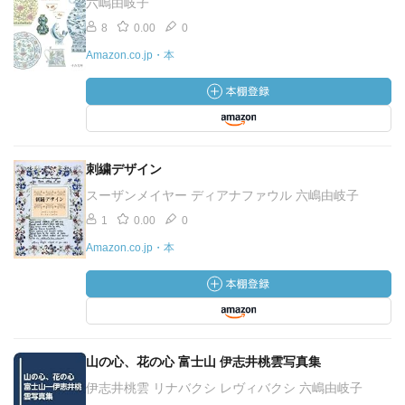
六嶋由岐子
8
0.00
0
Amazon.co.jp・本
刺繍デザイン
スーザンメイヤー ディアナファウル 六嶋由岐子
1
0.00
0
Amazon.co.jp・本
山の心、花の心 富士山 伊志井桃雲写真集
伊志井桃雲 リナバクシ レヴィバクシ 六嶋由岐子