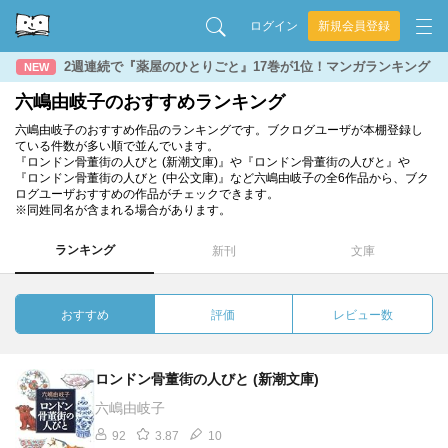
ログイン
新規会員登録
2週連続で『薬屋のひとりごと』17巻が1位！マンガランキング
NEW
六嶋由岐子のおすすめランキング
六嶋由岐子のおすすめ作品のランキングです。ブクログユーザが本棚登録し
ている件数が多い順で並んでいます。
『ロンドン骨董街の人びと (新潮文庫)』や『ロンドン骨董街の人びと』や
『ロンドン骨董街の人びと (中公文庫)』など六嶋由岐子の全6作品から、ブク
ログユーザおすすめの作品がチェックできます。
※同姓同名が含まれる場合があります。
ランキング
新刊
文庫
おすすめ
評価
レビュー数
ロンドン骨董街の人びと (新潮文庫)
六嶋由岐子
92
3.87
10