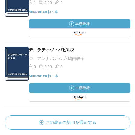
1
5.00
0
Amazon.co.jp・本
デコラティヴ・パピルス
ジョアンナバナム 六嶋由岐子
0
0.00
0
Amazon.co.jp・本
この著者の新刊を通知する