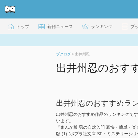
トップ
新刊ニュース
ランキング
ブ
ブクログ
>
出井州忍
出井州忍のおす
出井州忍のおすすめラ
出井州忍のおすすめ作品のランキングです
います。
『まんが版 男の自炊入門 豪快・簡単・
願 (1) (ポプラ社文庫 SF・ミステリー