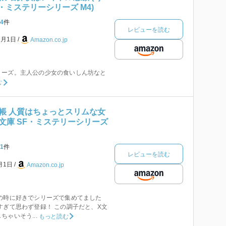
F・ミステリーシリーズ M4)
4
件
レビューを読む
2月1日
Amazon.co.jp
リーズ。主人公の少女の食いしん坊なと
む
帳 人質はちょっとスリムな女
ラ社文庫 SF・ミステリーシリーズ
1
件
レビューを読む
2月1日
Amazon.co.jp
の時に好きでシリーズで集めてました
すぎて思わず登録！ この調子だと、X文
ゃいそう...
もっと読む