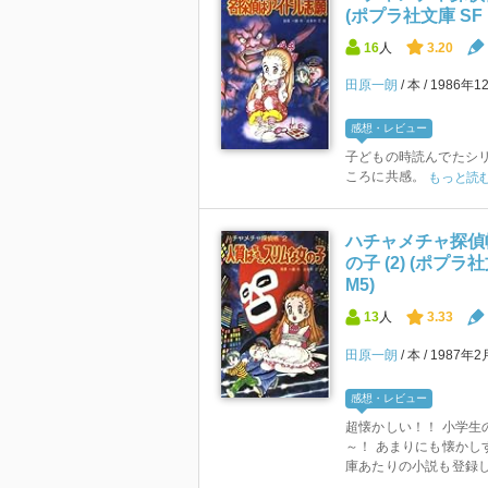
(ポプラ社文庫 S
16
人
3.20
田原一朗
本
1986年1
感想・レビュー
子どもの時読んでたシ
ころに共感。
もっと読
ハチャメチャ探偵
の子 (2) (ポプ
M5)
13
人
3.33
田原一朗
本
1987年
感想・レビュー
超懐かしい！！ 小学生
～！ あまりにも懐かし
庫あたりの小説も登録しち