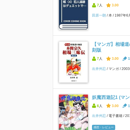
7
人
3.00
田原一朗
本
1987年
【マンガ】相場道
刻版
7
人
3.00
1
出井州忍
マンガ
200
妖魔西遊記1 (マ
6
人
3.00
1
出井州忍
電子書籍
2
感想・レビュー