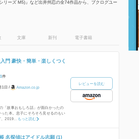
リーシリーズ M5)』など出井州忍の全74作品から、ブクログユー
数
文庫
新刊
電子書籍
炊入門 豪快・簡単・楽しくつく
1
件
レビューを読む
1月1日
Amazon.co.jp
palの「故事おもしろ話」が面白かったの
かった本。息子にそろそろ見せるのもい
019...
もっと読む
 名探偵はアイドル志願 (1)