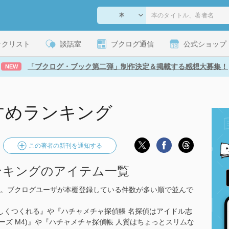
ックリスト
談話室
ブクログ通信
公式ショップ
「ブクログ・ブック第二弾」制作決定＆掲載する感想大募集！
NEW
すめランキング
この著者の新刊を通知する
ンキングのアイテム一覧
。ブクログユーザが本棚登録している件数が多い順で並んで
楽しくつくれる』や『ハチャメチャ探偵帳 名探偵はアイドル志
シリーズ M4)』や『ハチャメチャ探偵帳 人質はちょっとスリムな