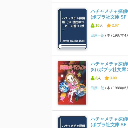
ハチャメチャ探偵帳
(ポプラ社文庫 S
10
人
2.67
田原一朗
本
1987年
ハチャメチャ探偵
(8) (ポプラ社文
8
人
3.00
田原一朗
本
1988年
ハチャメチャ探偵帳
(ポプラ社文庫 S