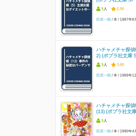
5
人
2.50
田原一朗
本
1987年
ハチャメチャ探偵帳
2) (ポプラ社文庫
5
人
3.00
田原一朗
本
1989年1
ハチャメチャ探偵
(13) (ポプラ社文庫
5
人
田原一朗
本
1990年