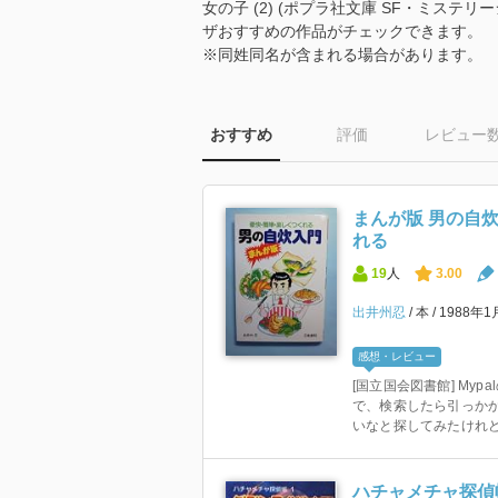
女の子 (2) (ポプラ社文庫 SF・ミステ
ザおすすめの作品がチェックできます。
※同姓同名が含まれる場合があります。
おすすめ
評価
レビュー
まんが版 男の自
れる
19
人
3.00
出井州忍
本
1988年
感想・レビュー
[国立国会図書館] My
で、検索したら引っか
いなと探してみたけれど、2
ハチャメチャ探偵帳