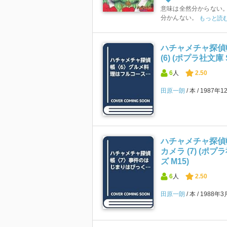
意味は全然分からない。
分かんない。
もっと読
ハチャメチャ探偵
(6) (ポプラ社文
6
人
2.50
田原一朗
本
1987年1
ハチャメチャ探偵
カメラ (7) (ポ
ズ M15)
6
人
2.50
田原一朗
本
1988年