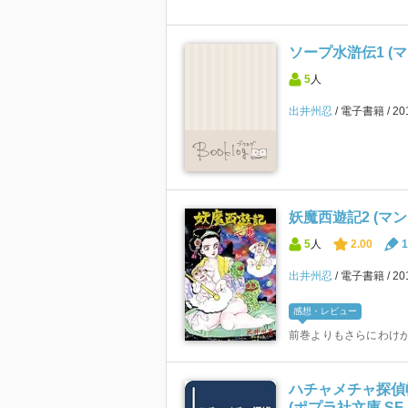
ソープ水滸伝1 (
5
人
出井州忍
電子書籍
2
妖魔西遊記2 (マ
5
人
2.00
1
出井州忍
電子書籍
2
感想・レビュー
前巻よりもさらにわけ
ハチャメチャ探偵帳
(ポプラ社文庫 SF