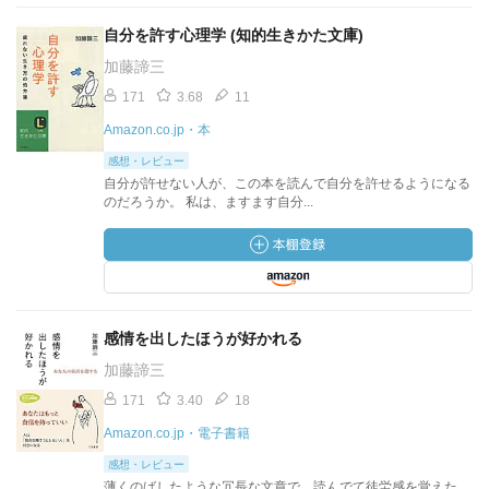
自分を許す心理学 (知的生きかた文庫)
加藤諦三
171
3.68
11
Amazon.co.jp・本
感想・レビュー
自分が許せない人が、この本を読んで自分を許せるようになる
のだろうか。 私は、ますます自分...
感情を出したほうが好かれる
加藤諦三
171
3.40
18
Amazon.co.jp・電子書籍
感想・レビュー
薄くのばしたような冗長な文章で、読んでて徒労感を覚えた。