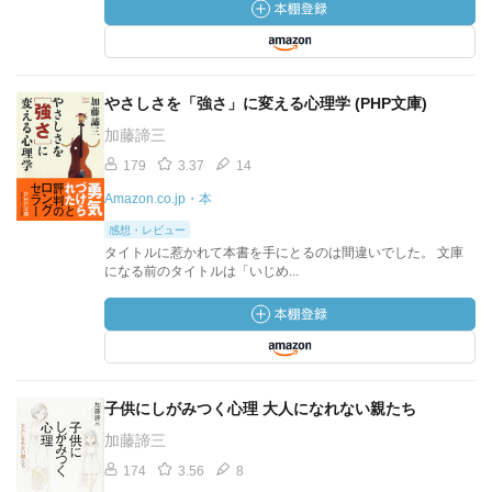
やさしさを「強さ」に変える心理学 (PHP文庫)
加藤諦三
179
3.37
14
Amazon.co.jp・本
感想・レビュー
タイトルに惹かれて本書を手にとるのは間違いでした。 文庫
になる前のタイトルは「いじめ...
子供にしがみつく心理 大人になれない親たち
加藤諦三
174
3.56
8