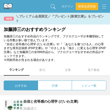
ログイン
新規会員登録
＼プレミアム会員限定／『プレゼント(新潮文庫)』をプレゼン
NEW
ト
加藤諦三のおすすめランキング
加藤諦三のおすすめ作品のランキングです。ブクログユーザが本棚登録して
いる件数が多い順で並んでいます。
『自信と劣等感の心理学 (だいわ文庫)』や『「あなたを傷つける人」の心理
きずな喪失症候群 (PHP文庫)』や『やさしさを「強さ」に変える心理学 (PHP
文庫)』など加藤諦三の全996作品から、ブクログユーザおすすめの作品がチ
ェックできます。
※同姓同名が含まれる場合があります。
ランキング
新刊
文庫
電子書籍
おすすめ
評価
レビュー数
自信と劣等感の心理学 (だいわ文庫)
加藤諦三