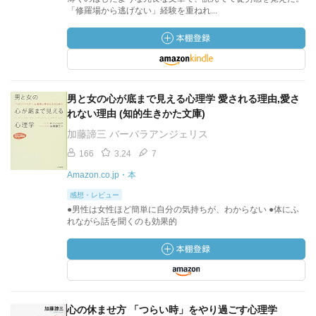
「修羅場から逃げない」経験を重ねれ...
男と女の心が底まで見える心理学 愛される理由,愛さ
れない理由 (知的生きかた文庫)
加藤諦三 バーバラアンジェリス
166
3.24
7
Amazon.co.jp・本
感想・レビュー
●男性は女性ほど簡単に自分の気持ちが、わからない ●体にふ
れながら話を聞くのも効果的
心の休ませ方 「つらい時」をやり過ごす心理学