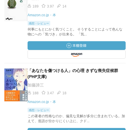
189
3.97
14
Amazon.co.jp・本
感想・レビュー
何事にもとにかく気づくこと。 そうすることによって色んな
物にへの「気づき」が出来る。 「気...
「あなたを傷つける人」の心理 きずな喪失症候群
(PHP文庫)
加藤諦三
188
3.47
18
Amazon.co.jp・本
感想・レビュー
この著者の性格なのか、偏見な見解が多分に含まれている。加
えて、造語が分かりにくい上に、クド...