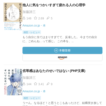
他人に気をつかいすぎて疲れる人の心理学
加藤諦三
146
2.69
5
Amazon.co.jp・本
感想・レビュー
もう自分に当てはまりすぎてて、反省した。 今までの自分
に、ごめんね…って感じ。 この本を、...
劣等感はあなたのせいではない (PHP文庫)
加藤諦三
144
3.41
9
Amazon.co.jp・本
感想・レビュー
うーん。なるほど！と思うとこもあったけど、結構突き放して