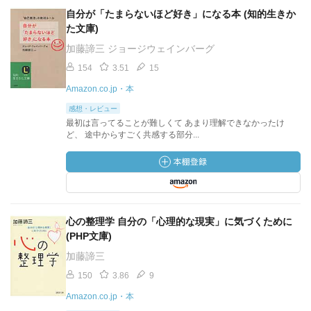
自分が「たまらないほど好き」になる本 (知的生きか
た文庫)
加藤諦三 ジョージウェインバーグ
154
3.51
15
Amazon.co.jp・本
感想・レビュー
最初は言ってることが難しくて あまり理解できなかったけ
ど、 途中からすごく共感する部分...
心の整理学 自分の「心理的な現実」に気づくために
(PHP文庫)
加藤諦三
150
3.86
9
Amazon.co.jp・本