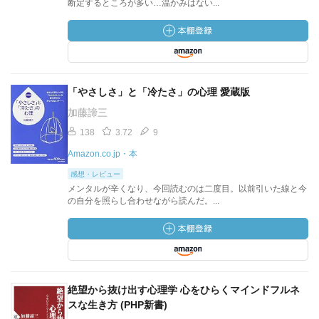
断定するところが多い…温かみはない...
「やさしさ」と「冷たさ」の心理 愛蔵版
加藤諦三
138
3.72
9
Amazon.co.jp・本
感想・レビュー
メンタルが辛くなり、今回読むのは二度目。以前引いた線と今
の自分を照らし合わせながら読んだ。...
絶望から抜け出す心理学 心をひらくマインドフルネ
スな生き方 (PHP新書)