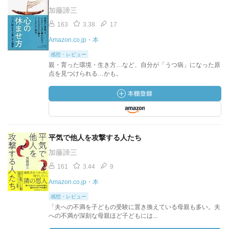
加藤諦三
163
3.38
17
Amazon.co.jp・本
感想・レビュー
親・育った環境・生き方…など、自分が「うつ病」になった原
点を見つけられる…かも。
平気で他人を攻撃する人たち
加藤諦三
161
3.44
9
Amazon.co.jp・本
感想・レビュー
「夫への不満を子どもの受験に置き換えている母親も多い。夫
への不満が深刻な母親ほど子どもには...