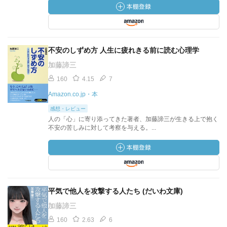
不安のしずめ方 人生に疲れきる前に読む心理学
加藤諦三
160
4.15
7
Amazon.co.jp・本
感想・レビュー
人の「心」に寄り添ってきた著者、加藤諦三が生きる上で抱く
不安の苦しみに対して考察を与える。...
平気で他人を攻撃する人たち (だいわ文庫)
加藤諦三
160
2.63
6