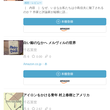
感想・レビュー
［ 内容 ］ なぜ、いまなお私たちは小島信夫に魅了される
のか？ 作家と評論家が縦横に語...
白い鯨のなかへ メルヴィルの世界
千石英世
6
0.00
0
Amazon.co.jp・本
アイロンをかける青年 村上春樹とアメリカ
千石英世
6
2.67
0