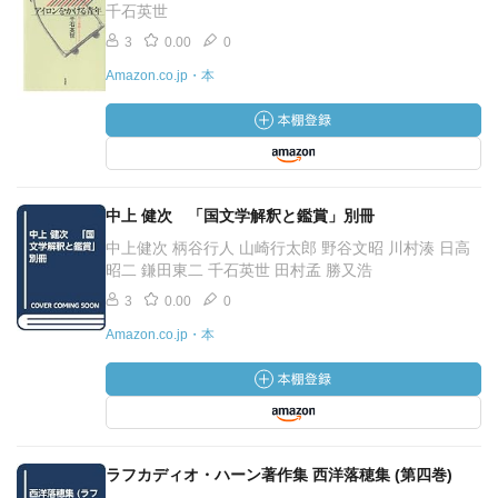
千石英世
3
0.00
0
Amazon.co.jp・本
中上 健次 「国文学解釈と鑑賞」別冊
中上健次 柄谷行人 山崎行太郎 野谷文昭 川村湊 日高
昭二 鎌田東二 千石英世 田村孟 勝又浩
3
0.00
0
Amazon.co.jp・本
ラフカディオ・ハーン著作集 西洋落穂集 (第四巻)