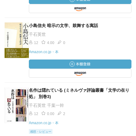
小島信夫 暗示の文学、鼓舞する寓話
千石英世
12
4.00
0
Amazon.co.jp・本
名作は隠れている (ミネルヴァ評論叢書「文学の在り
処」 別巻3)
千石英世 千葉一幹
12
0.00
2
Amazon.co.jp・本
感想・レビュー