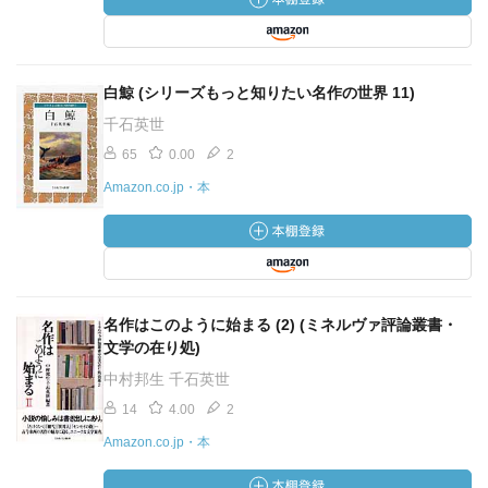
白鯨 (シリーズもっと知りたい名作の世界 11)
千石英世
65
0.00
2
Amazon.co.jp・本
名作はこのように始まる (2) (ミネルヴァ評論叢書・
文学の在り処)
中村邦生 千石英世
14
4.00
2
Amazon.co.jp・本