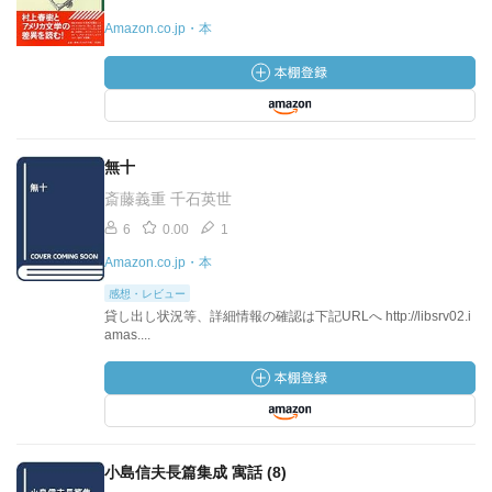
Amazon.co.jp・本
無十
斎藤義重 千石英世
6
0.00
1
Amazon.co.jp・本
感想・レビュー
貸し出し状況等、詳細情報の確認は下記URLへ http://libsrv02.i
amas....
小島信夫長篇集成 寓話 (8)