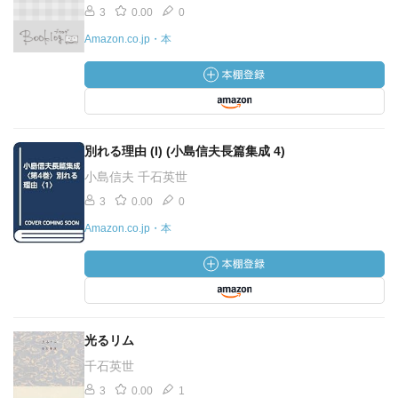
3
0.00
0
Amazon.co.jp・本
別れる理由 (I) (小島信夫長篇集成 4)
小島信夫 千石英世
3
0.00
0
Amazon.co.jp・本
光るリム
千石英世
3
0.00
1