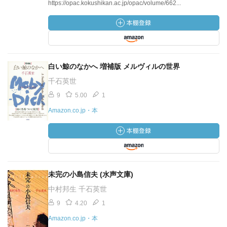
https://opac.kokushikan.ac.jp/opac/volume/662...
白い鯨のなかへ 増補版 メルヴィルの世界
千石英世
9
5.00
1
Amazon.co.jp・本
未完の小島信夫 (水声文庫)
中村邦生 千石英世
9
4.20
1
Amazon.co.jp・本