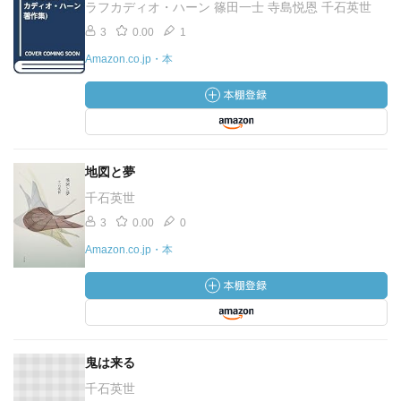
ラフカディオ・ハーン 篠田一士 寺島悦恩 千石英世
3
0.00
1
Amazon.co.jp・本
地図と夢
千石英世
3
0.00
0
Amazon.co.jp・本
鬼は来る
千石英世