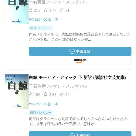
千石英世 ハ-マン・メルヴィル
253
3.77
21
Amazon.co.jp・本
感想・レビュー
作者メルヴィルは、実際に捕鯨船の乗組員として生活していた
ことがある。 この小説の目立った特...
白鯨 モービィ・ディック 下 新訳 (講談社文芸文庫)
千石英世 ハ-マン・メルヴィル
166
3.88
14
Amazon.co.jp・本
感想・レビュー
前半はクラシックな別訳で読んでちんぷんかんぷんだったの
で、後半は評判の良い千石訳で。意味が...