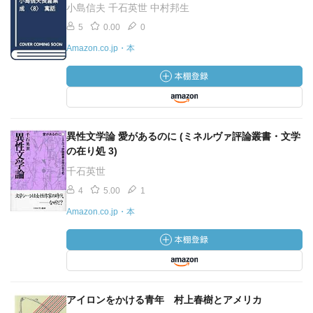
小島信夫 千石英世 中村邦生
5
0.00
0
Amazon.co.jp・本
異性文学論 愛があるのに (ミネルヴァ評論叢書・文学
の在り処 3)
千石英世
4
5.00
1
Amazon.co.jp・本
アイロンをかける青年 村上春樹とアメリカ