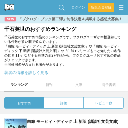
ログイン
新規会員登録
「ブクログ・ブック第二弾」制作決定＆掲載する感想大募集！
NEW
千石英世のおすすめランキング
千石英世のおすすめ作品のランキングです。ブクログユーザが本棚登録して
いる件数が多い順で並んでいます。
『白鯨 モービィ・ディック 上 新訳 (講談社文芸文庫)』や『白鯨 モービィ・
ディック 下 新訳 (講談社文芸文庫)』や『白鯨 (シリーズもっと知りたい名作
の世界 11)』など千石英世の全27作品から、ブクログユーザおすすめの作品
がチェックできます。
※同姓同名が含まれる場合があります。
著者の情報を詳しく見る
ランキング
新刊
文庫
電子書籍
おすすめ
評価
レビュー数
白鯨 モービィ・ディック 上 新訳 (講談社文芸文庫)