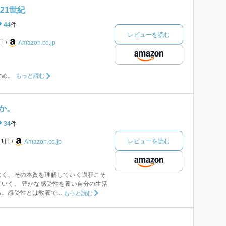
の21世紀
44
件
レビューを読む
5日
Amazon.co.jp
すめ。
もっと読む
か。
34
件
レビューを読む
月1日
Amazon.co.jp
なく、その本質を理解していく過程こそ
いく。 豊かな感受性を養い自分の生活
。感受性とは教養で...
もっと読む