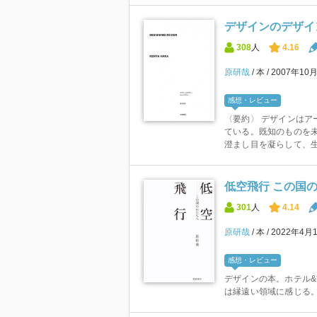
デザインのデザイン Sp
308
人
4.16
原研哉
本
2007年10
感想・レビュー
〈要約〉 デザインはア
ている。既知のものを未
澄まし目を凝らして、生
低空飛行 この国
301
人
4.14
原研哉
本
2022年4月
感想・レビュー
デザインの本。ホテル&
は縁遠い領域に感じる