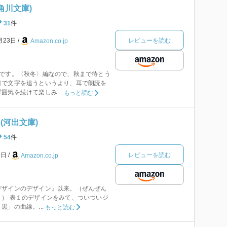
角川文庫)
31
件
レビューを読む
月23日
Amazon.co.jp
です。〈秋冬〉編なので、秋まで待とう
目で文字を追うというより、耳で朗読を
囲気を続けて楽しみ...
もっと読む
(河出文庫)
54
件
レビューを読む
8日
Amazon.co.jp
デザインのデザイン』以来。（ぜんぜん
） 表１のデザインをみて、ついついジ
」の曲線。...
もっと読む