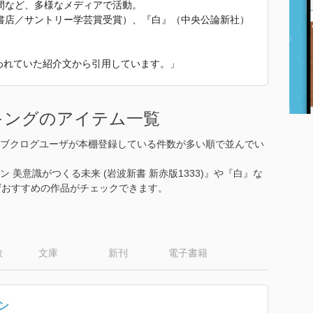
間など、多様なメディアで活動。
書店／サントリー学芸賞受賞）、『白』（中央公論新社）
使われていた紹介文から引用しています。」
キングのアイテム一覧
ブクログユーザが本棚登録している件数が多い順で並んでい
美意識がつくる未来 (岩波新書 新赤版1333)』や『白』な
ザおすすめの作品がチェックできます。
数
文庫
新刊
電子書籍
ン