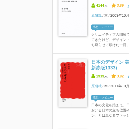
4144
人
3.89
原研哉
本
2003年10
感想・レビュー
クリエイティブの職種
てきたけど、デザイン
ち返らせて頂けた一冊
日本のデザイン 美
新赤版1333)
1939
人
3.82
原研哉
本
2011年10
感想・レビュー
日本の文化を踏まえ、
おける日本の立ち位置や
ン」とは単なるファッショ