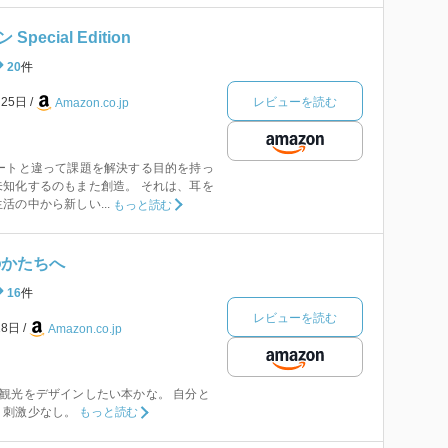
ecial Edition
20
件
レビューを読む
月25日
Amazon.co.jp
ートと違って課題を解決する目的を持っ
知化するのもまた創造。 それは、耳を
活の中から新しい...
もっと読む
のかたちへ
16
件
レビューを読む
18日
Amazon.co.jp
観光をデザインしたい本かな。 自分と
。刺激少なし。
もっと読む