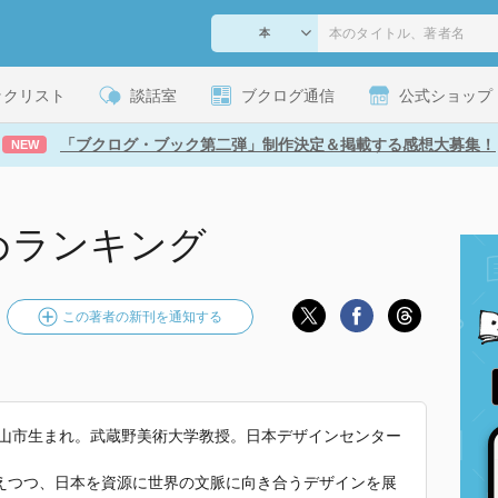
ックリスト
談話室
ブクログ通信
公式ショップ
「ブクログ・ブック第二弾」制作決定＆掲載する感想大募集！
NEW
めランキング
この著者の新刊を通知する
岡山市生まれ。武蔵野美術大学教授。日本デザインセンター
えつつ、日本を資源に世界の文脈に向き合うデザインを展