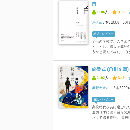
白
1186
人
3.96
原研哉
本
2008年5月
感想・レビュー
子供の学校で、入学ま
と、として購入を義務
うかと読んでみた。 白と
終業式 (角川文庫)
1102
人
3.49
姫野カオルコ
本
200
感想・レビュー
高校時代を共に過ごした
途切れずに続く彼らの絆
だけで綴る物語。 高校時