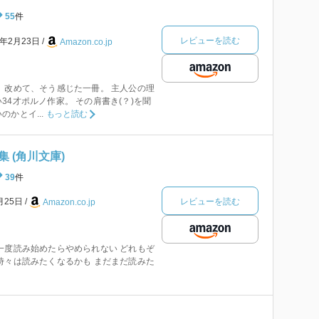
55
件
レビューを読む
1年2月23日
Amazon.co.jp
 改めて、そう感じた一冊。 主人公の理
34才ポルノ作家。 その肩書き(？)を聞
かとイ...
もっと読む
 (角川文庫)
39
件
レビューを読む
月25日
Amazon.co.jp
一度読み始めたらやめられない どれもぞ
時々は読みたくなるかも まだまだ読みた