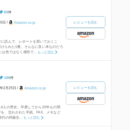
65
件
レビューを読む
30日
Amazon.co.jp
でに読んで、レポートを買いておくこ
付けられた1冊。そんなに良い本なのだろ
は色ではなく感性で...
もっと読む
108
件
レビューを読む
4年2月25日
Amazon.co.jp
4人の男女。卒業してから20年もの間
を、交わされた手紙、FAX、メモなど
代の同級生...
もっと読む