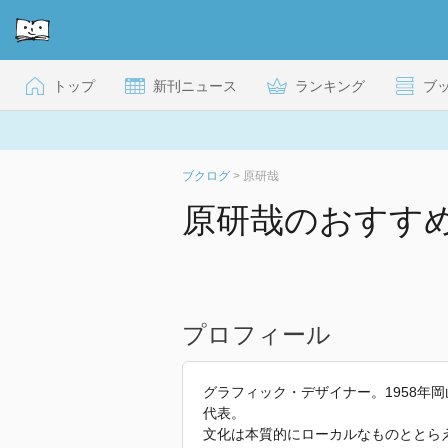
トップ
新刊ニュース
ランキング
ブ
ブクログ
>
原研哉
原研哉のおすす
プロフィール
グラフィック・デザイナー。1958年
代表。
文化は本質的にローカルなものととら