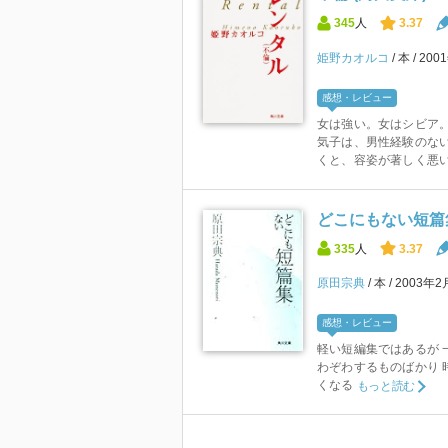
345
人
3.37
姫野カオルコ
本
200
感想・レビュー
女は強い。女はシビア。
気子は、男性経験のない
くと、容姿が著しく悪いの
どこにもない短篇集
335
人
3.37
原田宗典
本
2003年2
感想・レビュー
軽い短編集ではあるが 
わぞわするものばかり 
くなる
もっと読む