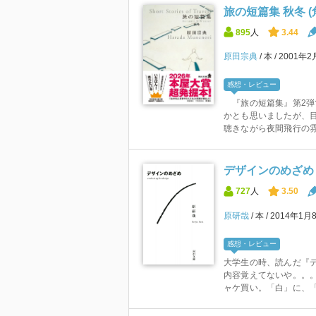
旅の短篇集 秋冬 (
895
人
3.44
原田宗典
本
2001年2
感想・レビュー
『旅の短篇集』第2弾
かとも思いましたが、
聴きながら夜間飛行の雰
デザインのめざめ 
727
人
3.50
原研哉
本
2014年1月
感想・レビュー
大学生の時、読んだ『
内容覚えてないや。。。
ャケ買い。「白」に、「黒