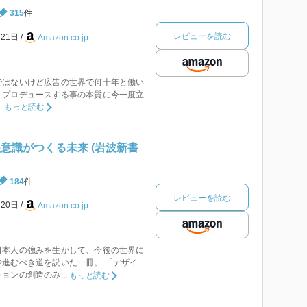
315
件
レビューを読む
月21日
Amazon.co.jp
ではないけど広告の世界で何十年と働い
・プロデュースする事の本質に今一度立
。
もっと読む
意識がつくる未来 (岩波新書
184
件
レビューを読む
月20日
Amazon.co.jp
日本人の強みを生かして、今後の世界に
進むべき道を説いた一冊。 「デザイ
ンの創造のみ...
もっと読む