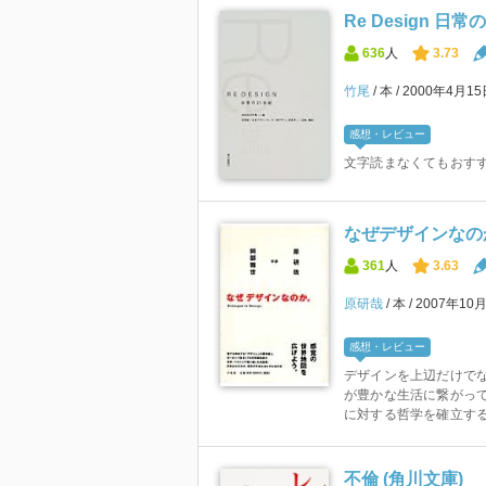
Re Design 日常
636
人
3.73
竹尾
本
2000年4月1
感想・レビュー
文字読まなくてもおす
なぜデザインなの
361
人
3.63
原研哉
本
2007年10
感想・レビュー
デザインを上辺だけで
が豊かな生活に繋がって
に対する哲学を確立する
不倫 (角川文庫)