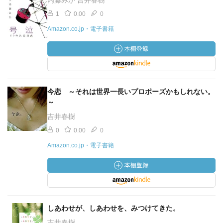
内藤みか 吉井春樹
1
0.00
0
Amazon.co.jp・電子書籍
今恋 ～それは世界一長いプロポーズかもしれない。
～
吉井春樹
0
0.00
0
Amazon.co.jp・電子書籍
しあわせが、しあわせを、みつけてきた。
吉井春樹