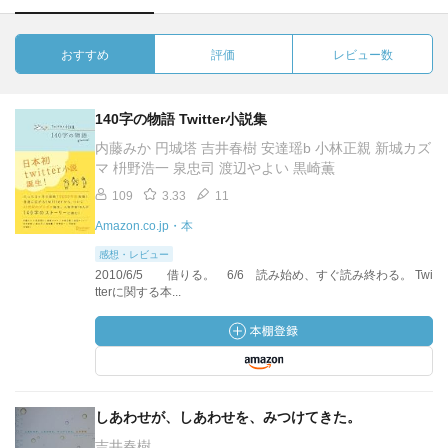
おすすめ
評価
レビュー数
140字の物語 Twitter小説集
内藤みか 円城塔 吉井春樹 安達瑶b 小林正親 新城カズ
マ 枡野浩一 泉忠司 渡辺やよい 黒崎薫
109
3.33
11
Amazon.co.jp・本
感想・レビュー
2010/6/5 借りる。 6/6 読み始め、すぐ読み終わる。 Twi
tterに関する本...
しあわせが、しあわせを、みつけてきた。
吉井春樹