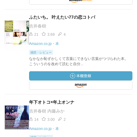
ふたいち。 叶えたい77の恋コトバ
吉井春樹
21
3.69
4
Amazon.co.jp・本
感想・レビュー
なかなか恥ずかしくて言葉にできない言葉がつづられた本。
こういうのを改めて読むと自分...
年下オトコ×年上オンナ
吉井春樹 内藤みか
14
3.00
2
Amazon.co.jp・本