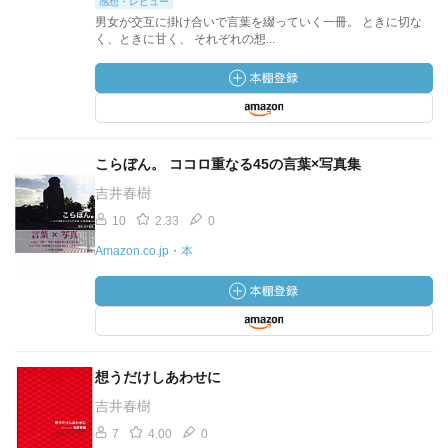
感想・レビュー
男女が交互に掛け合いで言葉を綴っていく一冊。 ときに切な
く、ときに甘く、 それぞれの想...
こらぼん。 ココロ重なる45の言葉×写真集
吉井春樹
10
2.33
0
Amazon.co.jp・本
想うだけしあわせに
吉井春樹
7
4.00
0