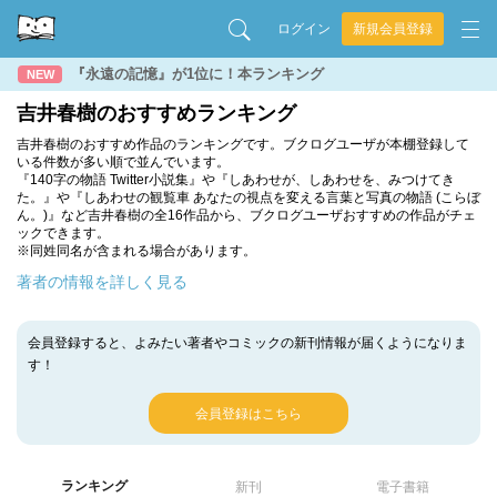
ログイン
新規会員登録
『永遠の記憶』が1位に！本ランキング
NEW
吉井春樹のおすすめランキング
吉井春樹のおすすめ作品のランキングです。ブクログユーザが本棚登録して
いる件数が多い順で並んでいます。
『140字の物語 Twitter小説集』や『しあわせが、しあわせを、みつけてき
た。』や『しあわせの観覧車 あなたの視点を変える言葉と写真の物語 (こらぼ
ん。)』など吉井春樹の全16作品から、ブクログユーザおすすめの作品がチェ
ックできます。
※同姓同名が含まれる場合があります。
著者の情報を詳しく見る
会員登録すると、よみたい著者やコミックの新刊情報が届くようになりま
す！
会員登録はこちら
ランキング
新刊
電子書籍