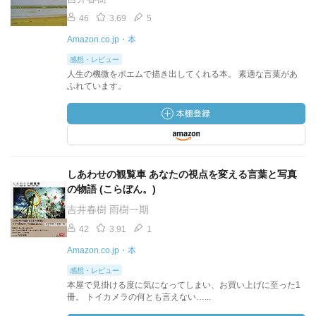
46
3.69
5
Amazon.co.jp・本
感想・レビュー
人生の機微をポエムで描き出してくれる本。 素適な言葉があ
ふれています。
しあわせの観覧車 あなたの視点を変える言葉と写真
の物語 (こらぼん。)
吉井春樹 雨樹一期
42
3.91
1
Amazon.co.jp・本
感想・レビュー
本屋で見掛ける度に気になってしまい、お買い上げに至った1
冊。 トイカメラの何とも言えない…...