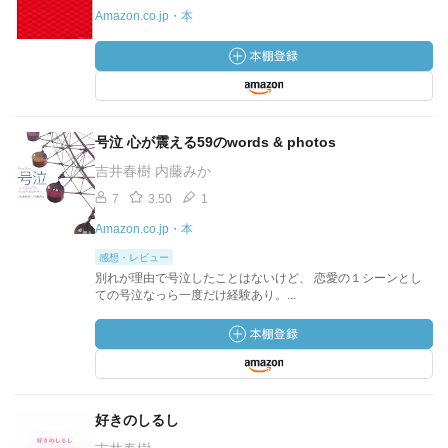
Amazon.co.jp・本
号泣 心が震える59のwords & photos
吉井春樹 内藤みか
7
3.50
1
Amazon.co.jp・本
感想・レビュー
別れが理由で号泣したことはないけど、 恋愛の１シーンとし
ての号泣なっら一度だけ経験あり。...
好きのしるし