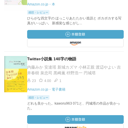
Amazon.co.jp・本
感想・レビュー
ひらがな四文字の ほっこりあたたかい造語と ポカポカする写
真がいっぱい。 新感覚な感じがし...
Twitter小説集 140字の物語
内藤みか 安達瑶 新城カズマ 小林正親 渡辺やよい 吉
井春樹 泉忠司 黒崎薫 枡野浩一 円城塔
23
4.00
1
Amazon.co.jp・電子書籍
感想・レビュー
どれも良かった。kaworu963 071と、円城塔の作品が良かっ
た。