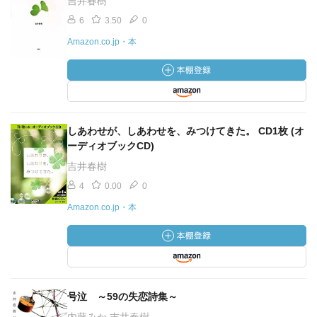
吉井春樹
6
3.50
0
Amazon.co.jp・本
しあわせが、しあわせを、みつけてきた。 CD1枚 (オ
ーディオブックCD)
吉井春樹
4
0.00
0
Amazon.co.jp・本
号泣 ～59の失恋詩集～