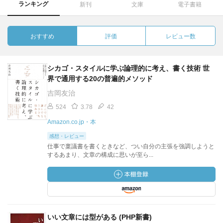
ランキング
新刊
文庫
電子書籍
おすすめ
評価
レビュー数
シカゴ・スタイルに学ぶ論理的に考え、書く技術 世
界で通用する20の普遍的メソッド
吉岡友治
524
3.78
42
Amazon.co.jp・本
感想・レビュー
仕事で稟議書を書くときなど、つい自分の主張を強調しようと
するあまり、文章の構成に思いが至ら...
いい文章には型がある (PHP新書)