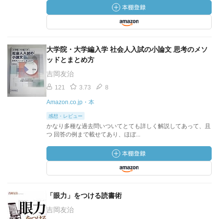
大学院・大学編入学 社会人入試の小論文 思考のメソ
ッドとまとめ方
吉岡友治
121
3.73
8
Amazon.co.jp・本
感想・レビュー
かなり多種な過去問いついてとても詳しく解説してあって、且
つ 回答の例まで載せてあり、ほぼ...
「眼力」をつける読書術
吉岡友治