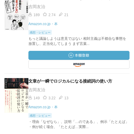
吉岡友治
189
2.74
21
Amazon.co.jp・本
感想・レビュー
もっと議論しようは意見ではない 相対主義は不都合な事態を
放置し、正当化してしまう まず言葉...
文章が一瞬でロジカルになる接続詞の使い方
吉岡友治
149
3.22
13
Amazon.co.jp・本
感想・レビュー
・理由「なぜなら」、説明「…のである」、例示「たとえば」
・例が続く場合、「たとえば…実際...