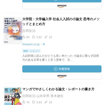
大学院・大学編入学 社会人入試の小論文 思考のメソ
ッドとまとめ方
吉岡友治
80
3.82
10
Amazon.co.jp・本
感想・レビュー
入試対策に読んだがとても良い本だった 小論文に限らず説得
力のある文章を書くと言う意味で、文...
マンガでやさしくわかる論文・レポートの書き方
吉岡友治 山本幸男 青木健生
76
3.83
19