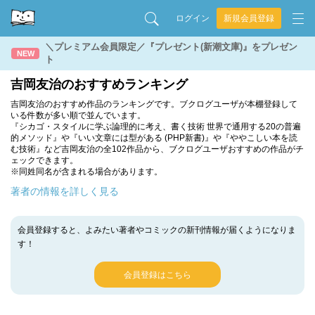
ログイン
新規会員登録
＼プレミアム会員限定／『プレゼント(新潮文庫)』をプレゼン
NEW
ト
吉岡友治のおすすめランキング
吉岡友治のおすすめ作品のランキングです。ブクログユーザが本棚登録して
いる件数が多い順で並んでいます。
『シカゴ・スタイルに学ぶ論理的に考え、書く技術 世界で通用する20の普遍
的メソッド』や『いい文章には型がある (PHP新書)』や『ややこしい本を読
む技術』など吉岡友治の全102作品から、ブクログユーザおすすめの作品がチ
ェックできます。
※同姓同名が含まれる場合があります。
著者の情報を詳しく見る
会員登録すると、よみたい著者やコミックの新刊情報が届くようになりま
す！
会員登録はこちら