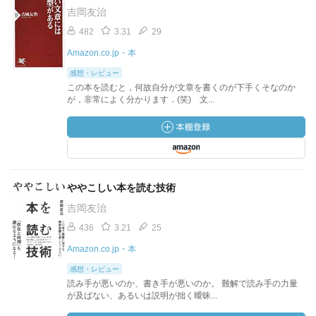
吉岡友治
482
3.31
29
Amazon.co.jp・本
感想・レビュー
この本を読むと，何故自分が文章を書くのが下手くそなのか
が，非常によく分かります．(笑) 文...
ややこしい本を読む技術
吉岡友治
436
3.21
25
Amazon.co.jp・本
感想・レビュー
読み手が悪いのか、書き手が悪いのか。 難解で読み手の力量
が及ばない、あるいは説明が拙く曖昧...