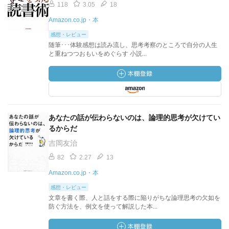
118
3.05
18
Amazon.co.jp・本
感想・レビュー
随筆･･･体験感想は読み流し、思考考察のところで自分の人生
と重ねつつおもいをめぐらす 小説...
あなたの話が伝わらないのは、論理的思考が欠けてい
るからだ
吉岡友治
82
2.27
13
Amazon.co.jp・本
感想・レビュー
文章を書く際、人と話をする際に陥りがちな論理思考の欠如を
防ぐ方法を、例文を使って解説した本...