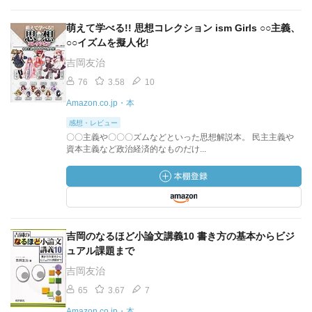
萌えて学べる!! 思想コレクション ism Girls ○○主義、
○○イズムを擬人化!
吉岡友治
76
3.58
10
Amazon.co.jp・本
感想・レビュー
〇〇主義や〇〇〇ズムなどといった思想解説本。 民主主義や
資本主義など政治経済的なものだけ...
吉岡のなるほど小論文講義10 書き方の基本からビジ
ュアル課題まで
吉岡友治
65
3.67
7
Amazon.co.jp・本