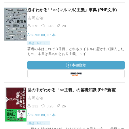
必ずわかる!「○○(マルマル)主義」事典 (PHP文庫)
吉岡友治
276
3.46
28
Amazon.co.jp・本
感想・レビュー
著者の本はこれで３冊目。どれもタイトルに惹かれて購入した
もの。本書は書名のとおり主義、～イ...
世の中がわかる「○○主義」の基礎知識 (PHP新書)
吉岡友治
232
3.28
26
Amazon.co.jp・本
感想・レビュー