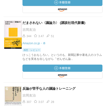
だまされない〈議論力〉 (講談社現代新書)
吉岡友治
344
3.47
51
Amazon.co.jp・本
感想・レビュー
けっこうおもしろい。というのも、新聞記事や著名人のコラム
などを実名を出しながら「ぜんぜん論...
反論が苦手な人の議論トレーニング
吉岡友治
307
3.07
28