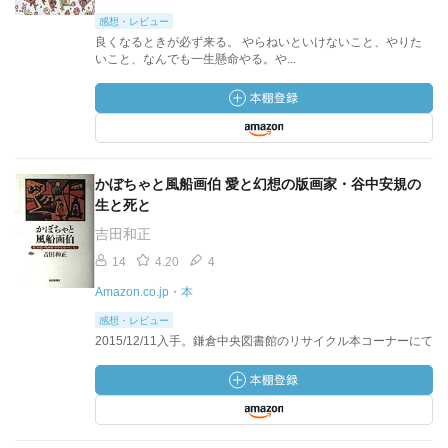
感想・レビュー
良くなるときが必ず来る。 やらねいといけないこと、やりた
いこと、なんでも一生懸命やる。や...
かぼちゃと風船画伯 愛と幻想の版画家・谷中安規の
生と死と
吉田和正
14
4.20
4
Amazon.co.jp・本
感想・レビュー
2015/12/11入手。鎌倉中央図書館のリサイクル本コーナーにて