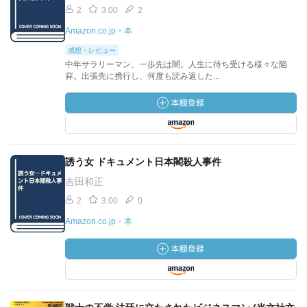
2
3.00
2
Amazon.co.jp・本
感想・レビュー
中年サラリーマン、一歩先は闇。人生に待ち受ける様々な陥
穽。出張先に携行し、何度も読み返した...
誘う女 ドキュメント日本閣殺人事件
吉田和正
2
3.00
0
Amazon.co.jp・本