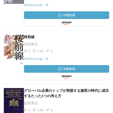
Amazon.co.jp・本
桜前線
吉田和正
4
4.00
0
Amazon.co.jp・本
グローバル企業のトップが実践する激変の時代に成功
するたった1つの考え方
吉田和正
3
3.00
0