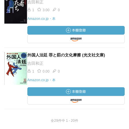
吉田和正
1
3.00
0
Amazon.co.jp・本
外国人法廷 罪と罰の文化摩擦 (光文社文庫)
吉田和正
1
0.00
0
Amazon.co.jp・本
全29件中 1 - 20件