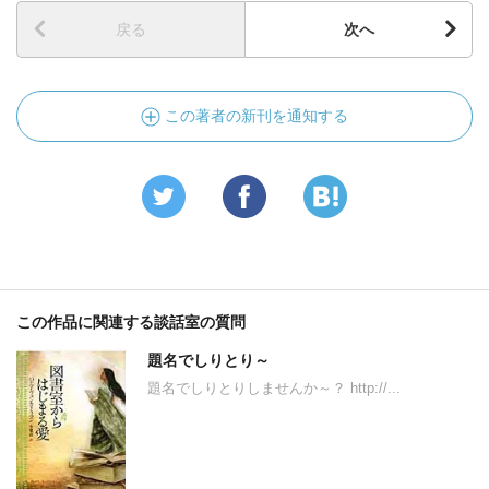
戻る
次へ
この著者の新刊を通知する
この作品に関連する談話室の質問
題名でしりとり～
題名でしりとりしませんか～？ http://...