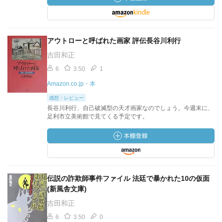
アウトローと呼ばれた画家 評伝長谷川利行
吉田和正
6
3.50
1
Amazon.co.jp・本
感想・レビュー
長谷川利行、自己破滅型の天才画家なのでしょう。今週末に、
足利市立美術館で見てくる予定です。
伝説の詐欺師事件ファイル 法廷で暴かれた10の仮面
(新風舎文庫)
吉田和正
6
3.50
0