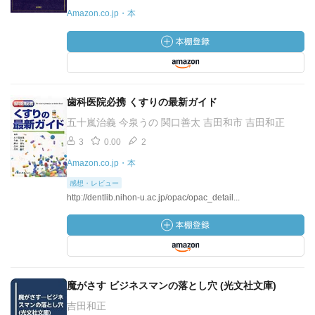
Amazon.co.jp・本
歯科医院必携 くすりの最新ガイド
五十嵐治義 今泉うの 関口善太 吉田和市 吉田和正
3
0.00
2
Amazon.co.jp・本
感想・レビュー
http://dentlib.nihon-u.ac.jp/opac/opac_detail...
魔がさす ビジネスマンの落とし穴 (光文社文庫)
吉田和正