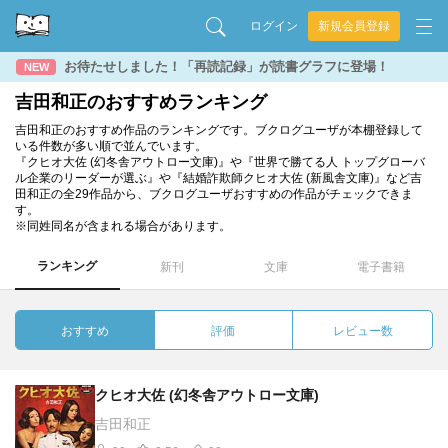
ログイン
新規会員登録
お待たせしました！「再読記録」が読書グラフに登場！
NEW
吉田和正のおすすめランキング
吉田和正のおすすめ作品のランキングです。ブクログユーザが本棚登録して
いる件数が多い順で並んでいます。
『クヒオ大佐 (幻冬舎アウトロー文庫)』や『世界で勝てる人 トップグローバ
ル企業のリーダーが選ぶ』や『結婚詐欺師クヒオ大佐 (新風舎文庫)』など吉
田和正の全29作品から、ブクログユーザおすすめの作品がチェックできま
す。
※同姓同名が含まれる場合があります。
ランキング
新刊
文庫
電子書籍
おすすめ
評価
レビュー数
クヒオ大佐 (幻冬舎アウトロー文庫)
吉田和正