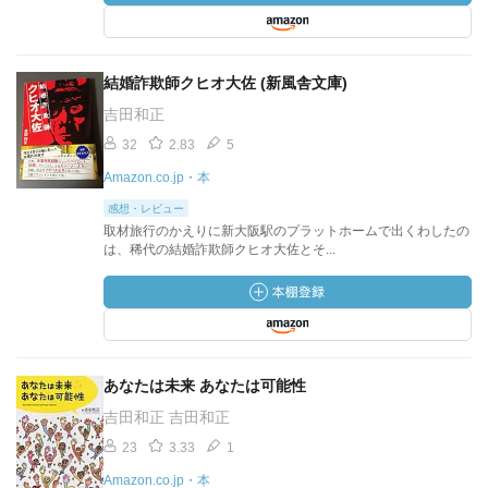
結婚詐欺師クヒオ大佐 (新風舎文庫)
吉田和正
32
2.83
5
Amazon.co.jp・本
感想・レビュー
取材旅行のかえりに新大阪駅のプラットホームで出くわしたの
は、稀代の結婚詐欺師クヒオ大佐とそ...
あなたは未来 あなたは可能性
吉田和正 吉田和正
23
3.33
1
Amazon.co.jp・本