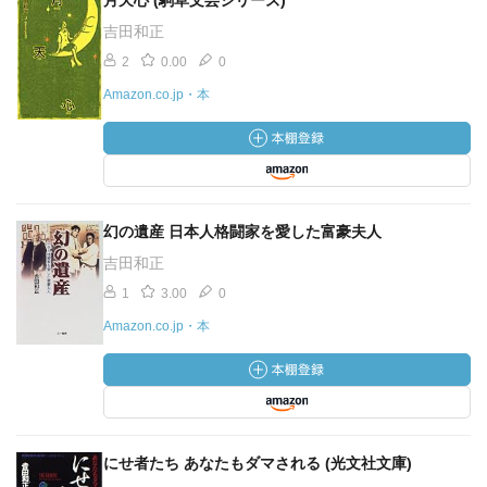
月天心 (駒草文芸シリーズ)
吉田和正
2
0.00
0
Amazon.co.jp・本
幻の遺産 日本人格闘家を愛した富豪夫人
吉田和正
1
3.00
0
Amazon.co.jp・本
にせ者たち あなたもダマされる (光文社文庫)