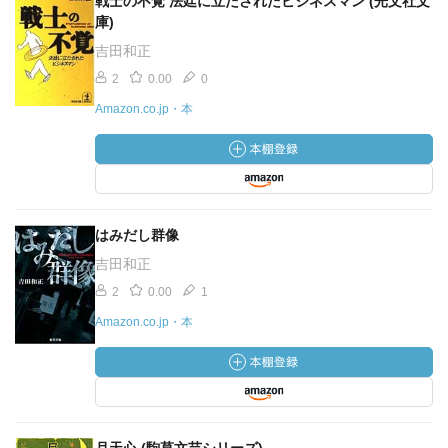
戦士の不覚 法廷に立たされたビジネスマン (光文社文
庫)
吉田和正
2
0.00
0
Amazon.co.jp・本
はみだし群像
吉田和正
2
0.00
1
Amazon.co.jp・本