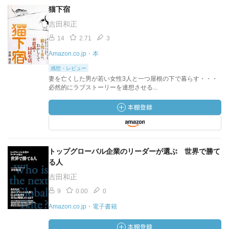
猫下宿
吉田和正
14
2.71
3
Amazon.co.jp・本
感想・レビュー
妻を亡くした男が若い女性3人と一つ屋根の下で暮らす・・・
必然的にラブストーリーを連想させる...
トップグローバル企業のリーダーが選ぶ 世界で勝て
る人
吉田和正
9
0.00
0
Amazon.co.jp・電子書籍