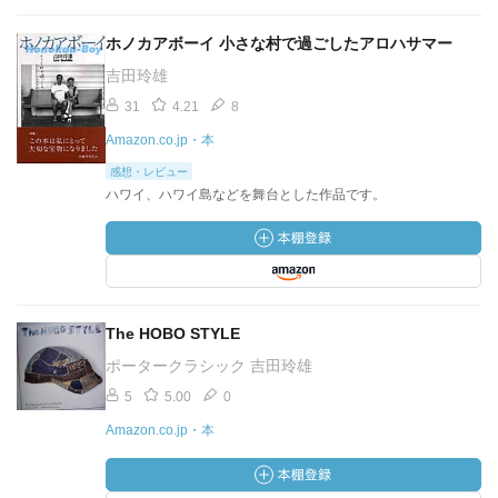
ホノカアボーイ 小さな村で過ごしたアロハサマー
吉田玲雄
31
4.21
8
Amazon.co.jp・本
感想・レビュー
ハワイ、ハワイ島などを舞台とした作品です。
The HOBO STYLE
ポータークラシック 吉田玲雄
5
5.00
0
Amazon.co.jp・本