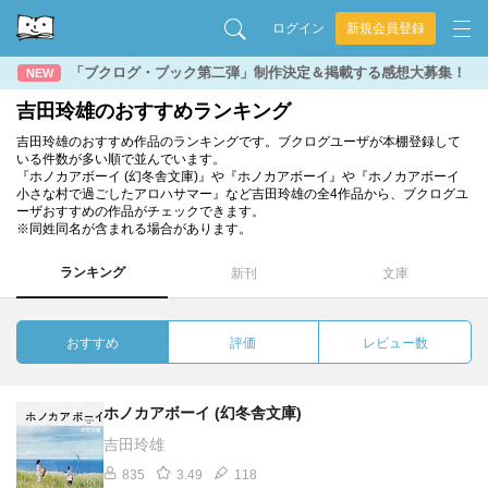
ログイン
新規会員登録
「ブクログ・ブック第二弾」制作決定＆掲載する感想大募集！
NEW
吉田玲雄のおすすめランキング
吉田玲雄のおすすめ作品のランキングです。ブクログユーザが本棚登録して
いる件数が多い順で並んでいます。
『ホノカアボーイ (幻冬舎文庫)』や『ホノカアボーイ』や『ホノカアボーイ
小さな村で過ごしたアロハサマー』など吉田玲雄の全4作品から、ブクログユ
ーザおすすめの作品がチェックできます。
※同姓同名が含まれる場合があります。
ランキング
新刊
文庫
おすすめ
評価
レビュー数
ホノカアボーイ (幻冬舎文庫)
吉田玲雄
835
3.49
118