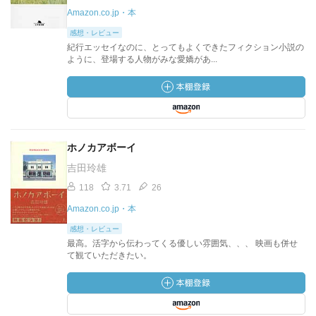
Amazon.co.jp・本
感想・レビュー
紀行エッセイなのに、とってもよくできたフィクション小説の
ように、登場する人物がみな愛嬌があ...
ホノカアボーイ
吉田玲雄
118
3.71
26
Amazon.co.jp・本
感想・レビュー
最高。活字から伝わってくる優しい雰囲気、、、 映画も併せ
て観ていただきたい。