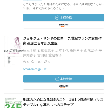
とても良かった！ 地球のためになる、非常に具体的なことが3
65個。 今すぐ始められること（...
ジョルジュ・サンドの世界 十九世紀フランス女性作
家 生誕二百年記念出版
秋元千穂 石橋美恵子 坂本千代 高岡尚子 西尾治子 平
井知香子 吉田綾 渡辺響子
5
0.00
0
Amazon.co.jp・本
地球のためになる365のこと 1日1つ持続可能（サス
テナブル）な暮らしへのステップ