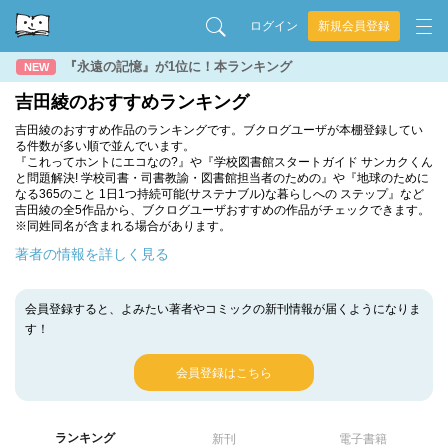
ログイン
新規会員登録
『永遠の記憶』が1位に！本ランキング
NEW
吉田綾のおすすめランキング
吉田綾のおすすめ作品のランキングです。ブクログユーザが本棚登録してい
る件数が多い順で並んでいます。
『これってホントにエコなの?』や『学校図書館スタートガイド サンカクくん
と問題解決! 学校司書・司書教諭・図書館担当者のための』や『地球のために
なる365のこと 1日1つ持続可能(サステナブル)な暮らしへの ステップ』など
吉田綾の全5作品から、ブクログユーザおすすめの作品がチェックできます。
※同姓同名が含まれる場合があります。
著者の情報を詳しく見る
会員登録すると、よみたい著者やコミックの新刊情報が届くようになりま
す！
会員登録はこちら
ランキング
新刊
電子書籍