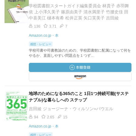
学校図書館スタートガイド編集委員会 林貴子 赤羽舞
依 上小澤久美子 篠原由美子 清水満里子 竹腰史佳 田
中喜美江 樋本有希 松井正英 矢口芙美子 吉田綾
136
3.71
7
Amazon.co.jp・本
感想・レビュー
学校司書や司書教諭のための、学校図書館に配属になって何を
やるか、直面しやすい問題点を１つず...
地球のためになる365のこと 1日1つ持続可能(サステ
ナブル)な暮らしへの ステップ
吉田綾 ジョージーナ・ウィルソン=パウエル
94
2.65
15
Amazon.co.jp・本
感想・レビュー