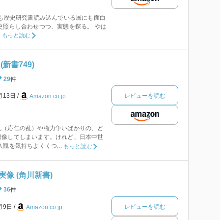
にも歴史研究書読み込んでいる層にも面白
史照らし合わせつつ、実態を探る。 やは
.
もっと読む
新書749)
29
件
レビューを読む
月13日
Amazon.co.jp
乱（応仁の乱）や権力争いばかりの、ど
想像してしまいます。けれど、日本中世
観を気持ちよくくつ...
もっと読む
像 (角川新書)
36
件
レビューを読む
5月9日
Amazon.co.jp