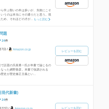
ら学ぶ類いの本は多いが、失敗にこそ
というのは本当にその通りだと思う。境
ため、それほどの才が...
もっと読む
問題
24
件
8月7日
Amazon.co.jp
レビューを読む
題で話題の呉座勇一氏が本書で論じるの
となった網野善彦。本書で強調される
歴史が歴史修正主義とい...
社現代新書)
24
件
レビューを読む
月22日
Amazon.co.jp