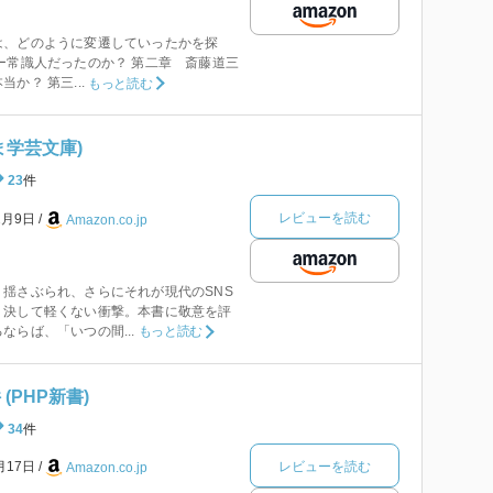
は、どのように変遷していったかを探
ー常識人だったのか？ 第二章 斎藤道三
か？ 第三...
もっと読む
ま学芸文庫)
23
件
レビューを読む
2月9日
Amazon.co.jp
揺さぶられ、さらにそれが現代のSNS
、決して軽くない衝撃。本書に敬意を評
ならば、「いつの間...
もっと読む
(PHP新書)
34
件
レビューを読む
月17日
Amazon.co.jp