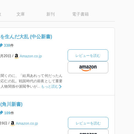
数
文庫
新刊
電子書籍
を生んだ大乱 (中公新書)
338
件
レビューを読む
0月20日
Amazon.co.jp
は聞くのに、「結局あれって何だったん
な応仁の乱。戦国時代の前夜として重要
人物関係や派閥争いが...
もっと読む
(角川新書)
109
件
レビューを読む
3月9日
Amazon.co.jp