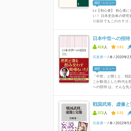
感想・レビュー
Lv【初心者】 初心者
い！ 日本史自体の研究
り自分でもこのカテゴ..
日本中世への招待 (
410
人
3.61
呉座勇一
本
2020年2
感想・レビュー
「中世」と聞くと、戦
こか殺伐とした時代を
への招待 は、そんな先入
戦国武将、虚像と実
372
人
3.51
呉座勇一
本
2022年