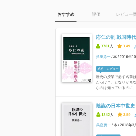
おすすめ
評価
レビュー
応仁の乱 戦国時代
3781
人
3.49
呉座勇一
本
2016年1
感想・レビュー
歴史の授業で必ず名前
だっけ？」となりがち
なのは知っているのに、
陰謀の日本中世史 
1342
人
3.59
呉座勇一
本
2018年