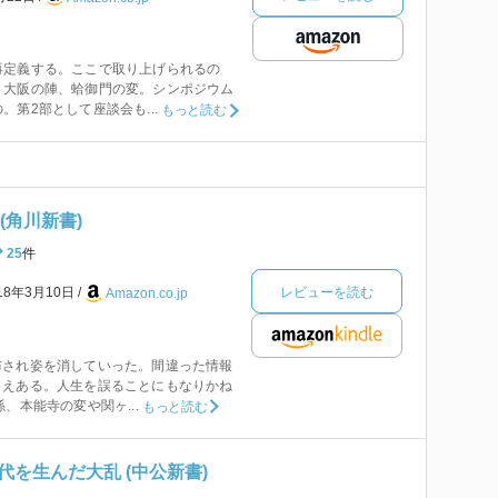
再定義する。ここで取り上げられるの
、大阪の陣、蛤御門の変。シンポジウム
。第2部として座談会も...
もっと読む
(角川新書)
25
件
レビューを読む
18年3月10日
Amazon.co.jp
布され姿を消していった。間違った情報
さえある。人生を誤ることにもなりかね
、本能寺の変や関ヶ...
もっと読む
を生んだ大乱 (中公新書)