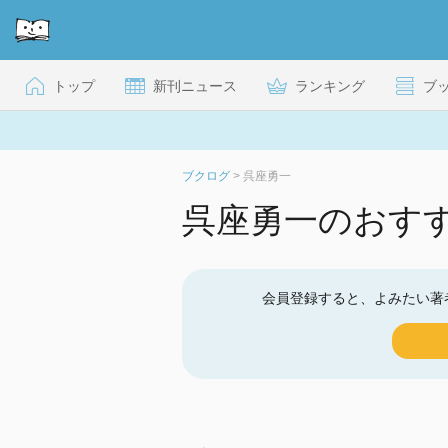
トップ
新刊ニュース
ランキング
ブ
ブクログ
>
呉座勇一
呉座勇一のおす
会員登録すると、よみたい著