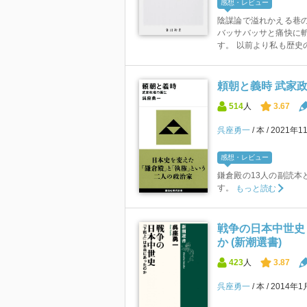
感想・レビュー
陰謀論で溢れかえる巷
バッサバッサと痛快に
す。 以前より私も歴史の
頼朝と義時 武家政
514
人
3.67
呉座勇一
本
2021年1
感想・レビュー
鎌倉殿の13人の副読本
す。
もっと読む
戦争の日本中世史
か (新潮選書)
423
人
3.87
呉座勇一
本
2014年1