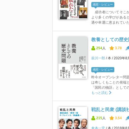
感想・レビュー
成功者についてそこか
より多くの学びがある
遇や幸運に恵まれていた
教養としての歴史
254
人
3.78
前川一郎
本
2020年
感想・レビュー
昨今オープンレター問
は奇しくもことの発端
「国民の物語」としての
もっと読む
戦乱と民衆 (講談
215
人
3.54
倉本一宏
本
2018年8