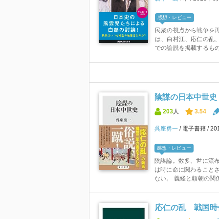
感想・レビュー
民衆の視点から戦争を
は、白村江、応仁の乱
での論説を掲載するもの
陰謀の日本中世史 
203
人
3.54
呉座勇一
電子書籍
20
感想・レビュー
陰謀論。数多、世に流
は時に命に関わること
ない。 義経と頼朝の関係
応仁の乱 戦国時代