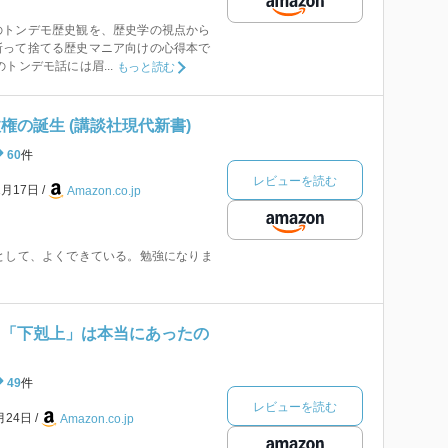
のトンデモ歴史観を、歴史学の視点から
斬って捨てる歴史マニア向けの心得本で
トンデモ話には眉...
もっと読む
権の誕生 (講談社現代新書)
60
件
レビューを読む
1月17日
Amazon.co.jp
として、よくできている。勉強になりま
 「下剋上」は本当にあったの
49
件
レビューを読む
月24日
Amazon.co.jp