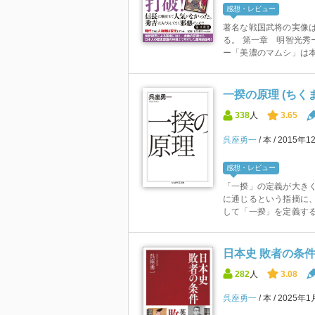
感想・レビュー
著名な戦国武将の実像
る。 第一章 明智光秀
ー「美濃のマムシ」は本当
一揆の原理 (ちく
338
人
3.65
呉座勇一
本
2015年1
感想・レビュー
「一揆」の定義が大きく
に通じるという指摘に
して「一揆」を定義する
日本史 敗者の条件 
282
人
3.08
呉座勇一
本
2025年1