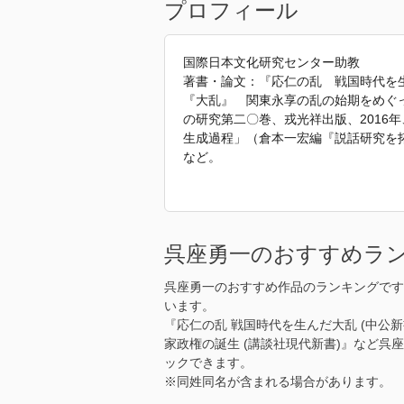
プロフィール
国際日本文化研究センター助教
著書・論文：『応仁の乱 戦国時代を生
『大乱』 関東永享の乱の始期をめぐ
の研究第二〇巻、戎光祥出版、2016
生成過程」（倉本一宏編『説話研究を拓
など。
「2019年 『平和の世は来るか 太平
呉座勇一のおすすめラ
呉座勇一のおすすめ作品のランキングです
います。
『応仁の乱 戦国時代を生んだ大乱 (中公新
家政権の誕生 (講談社現代新書)』など呉
ックできます。
※同姓同名が含まれる場合があります。