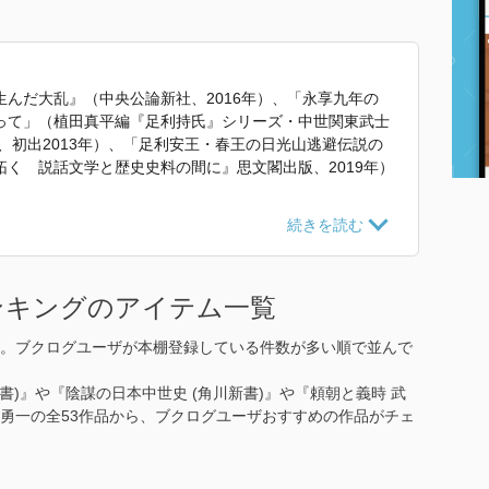
んだ大乱』（中央公論新社、2016年）、「永享九年の
って」（植田真平編『足利持氏』シリーズ・中世関東武士
年、初出2013年）、「足利安王・春王の日光山逃避伝説の
く 説話文学と歴史史料の間に』思文閣出版、2019年）
記』 で使われていた紹介文から引用しています。」
ンキングのアイテム一覧
。ブクログユーザが本棚登録している件数が多い順で並んで
書)』や『陰謀の日本中世史 (角川新書)』や『頼朝と義時 武
座勇一の全53作品から、ブクログユーザおすすめの作品がチェ