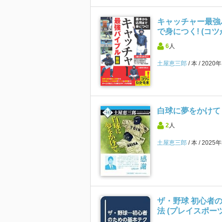
キャッチャー最強
で身につく! (コ
6
人
土屋恵三郎
本
2020
白球に夢をかけて (
2
人
土屋恵三郎
本
2025
ザ・野球 初心者
法 (プレイスポー