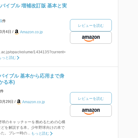
バイブル 増補改訂版 基本と実
1
件
レビューを読む
年3月4日
Amazon.co.jp
n.ac.jp/opac/volume/1434135?current=
もっと読む
バイブル 基本から応用まで身
かる本)
件
レビューを読む
年3月29日
Amazon.co.jp
了。野球のキャッチャーを務めるための心構
などを解説する本。少年野球向けの本で
。プレー時の...
もっと読む