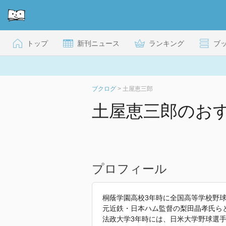
トップ
新刊ニュース
ランキング
ブ
ブクログ
>
土屋恵三郎
土屋恵三郎のお
プロフィール
桐蔭学園高校3年時に全国高等学校野
元近鉄・日本ハム監督の梨田晶孝氏ら
法政大学3年時には、日米大学野球選