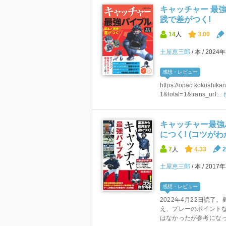
キャッチャー 最強
践で差がつく!
14
人
3.00
土屋恵三郎
本
2024
感想・レビュー
https://opac.kokushika
1&total=1&trans_url...
キャッチャー最強
につく! (コツがわ
7
人
4.33
2
土屋恵三郎
本
2017
感想・レビュー
2022年4月22日読
え、プレーのポイント
はなかったが参考になった