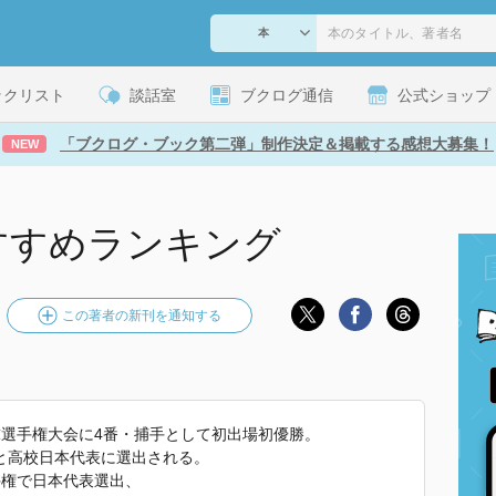
ックリスト
談話室
ブクログ通信
公式ショップ
「ブクログ・ブック第二弾」制作決定＆掲載する感想大募集！
NEW
すすめランキング
この著者の新刊を通知する
球選手権大会に4番・捕手として初出場初優勝。
と高校日本代表に選出される。
手権で日本代表選出、