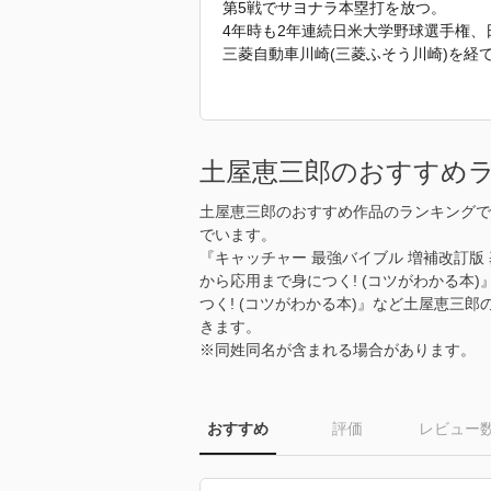
第5戦でサヨナラ本塁打を放つ。
4年時も2年連続日米大学野球選手権、
三菱自動車川崎(三菱ふそう川崎)を経て
桐蔭学園高校野球部監督に就任。
甲子園大会で春5回・夏5回の出場を果
2013年に30年間の監督生活を勇退し、
桐蔭学園総監督就任。
土屋恵三郎のおすすめ
2015年より星槎国際湘南高校野球部
土屋恵三郎のおすすめ作品のランキングで
「2017年 『基本から応用まで身につ
でいます。
ら引用しています。」
『キャッチャー 最強バイブル 増補改訂版
から応用まで身につく! (コツがわかる本
つく! (コツがわかる本)』など土屋恵三
きます。
※同姓同名が含まれる場合があります。
おすすめ
評価
レビュー