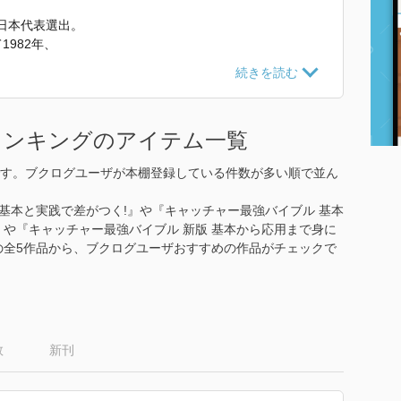
日本代表選出。
1982年、
たす。
ランキングのアイテム一覧
の監督に就任している。
す。ブクログユーザが本棚登録している件数が多い順で並ん
く! キャッチャー 最強バイブル』 で使われていた紹介文か
 基本と実践で差がつく!』や『キャッチャー最強バイブル 基本
)』や『キャッチャー最強バイブル 新版 基本から応用まで身に
郎の全5作品から、ブクログユーザおすすめの作品がチェックで
数
新刊