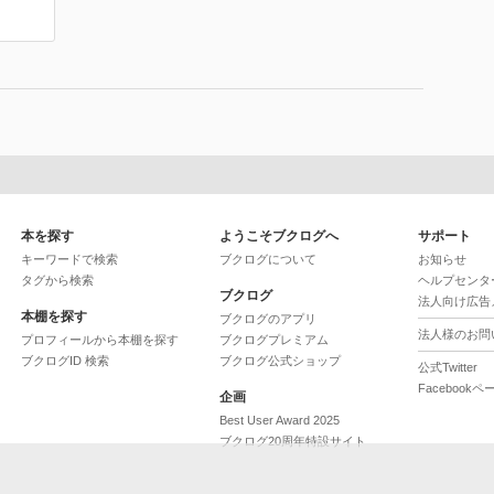
本を探す
ようこそブクログへ
サポート
キーワードで検索
ブクログについて
お知らせ
タグから検索
ヘルプセンタ
ブクログ
法人向け広告
本棚を探す
ブクログのアプリ
法人様のお問
プロフィールから本棚を探す
ブクログプレミアム
ブクログID 検索
ブクログ公式ショップ
公式Twitter
Facebookペ
企画
Best User Award 2025
ブクログ20周年特設サイト