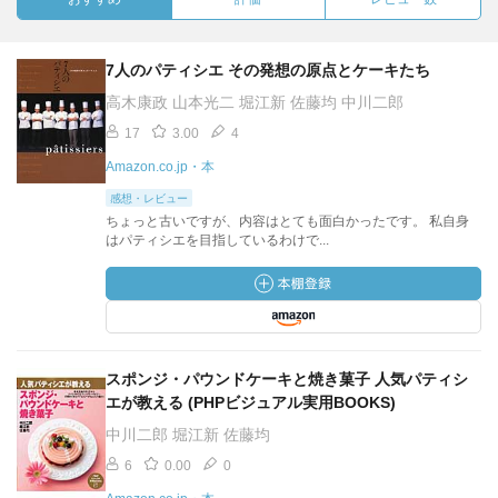
7人のパティシエ その発想の原点とケーキたち
高木康政 山本光二 堀江新 佐藤均 中川二郎
17
3.00
4
Amazon.co.jp・本
感想・レビュー
ちょっと古いですが、内容はとても面白かったです。 私自身
はパティシエを目指しているわけで...
スポンジ・パウンドケーキと焼き菓子 人気パティシ
エが教える (PHPビジュアル実用BOOKS)
中川二郎 堀江新 佐藤均
6
0.00
0