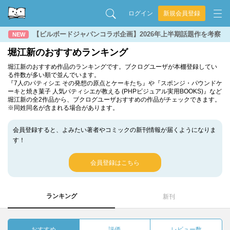
ログイン
新規会員登録
【ビルボードジャパンコラボ企画】2026年上半期話題作を考察
NEW
堀江新のおすすめランキング
堀江新のおすすめ作品のランキングです。ブクログユーザが本棚登録してい
る件数が多い順で並んでいます。
『7人のパティシエ その発想の原点とケーキたち』や『スポンジ・パウンドケ
ーキと焼き菓子 人気パティシエが教える (PHPビジュアル実用BOOKS)』など
堀江新の全2作品から、ブクログユーザおすすめの作品がチェックできます。
※同姓同名が含まれる場合があります。
会員登録すると、よみたい著者やコミックの新刊情報が届くようになりま
す！
会員登録はこちら
ランキング
新刊
おすすめ
評価
レビュー数