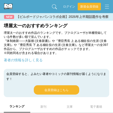
ログイン
新規会員登録
【ビルボードジャパンコラボ企画】2026年上半期話題作を考察
NEW
堺屋太一のおすすめランキング
堺屋太一のおすすめ作品のランキングです。ブクログユーザが本棚登録して
いる件数が多い順で並んでいます。
『体制維新――大阪都 (文春新書)』や『豊臣秀長 上 ある補佐役の生涯 (文春
文庫)』や『豊臣秀長 下 ある補佐役の生涯 (文春文庫)』など堺屋太一の全397
作品から、ブクログユーザおすすめの作品がチェックできます。
※同姓同名が含まれる場合があります。
著者の情報を詳しく見る
会員登録すると、よみたい著者やコミックの新刊情報が届くようになりま
す！
会員登録はこちら
ランキング
新刊
文庫
電子書籍