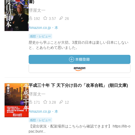
書)
堺屋太一
192
3.57
26
Amazon.co.jp・本
感想・レビュー
歴史から学ぶことが大切。3度目の日本は楽しい日本にしない
と、とあらためて思いました。
平成三十年 下 天下分け目の「改革合戦」 (朝日文庫)
堺屋太一
171
3.28
12
Amazon.co.jp・本
感想・レビュー
【貸出状況・配架場所はこちらから確認できます】 https://lib-o
pac.bunr...