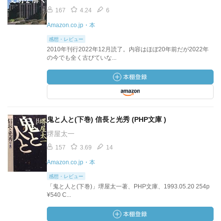
167
4.24
6
Amazon.co.jp・本
感想・レビュー
2010年刊行2022年12月読了。内容はほぼ20年前だが2022年
の今でも全く古びていな...
鬼と人と(下巻) 信長と光秀 (PHP文庫 )
堺屋太一
157
3.69
14
Amazon.co.jp・本
感想・レビュー
「鬼と人と(下巻)」堺屋太一著、PHP文庫、1993.05.20 254p
¥540 C...