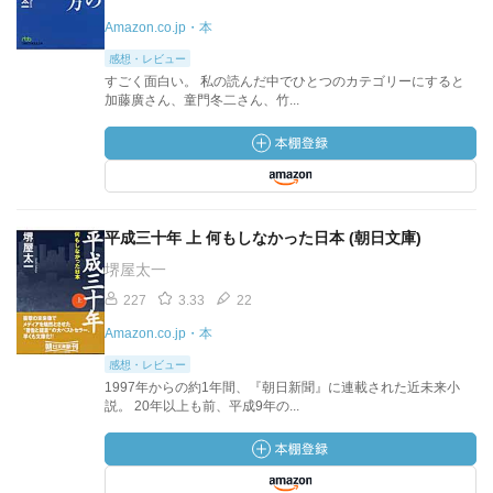
Amazon.co.jp・本
感想・レビュー
すごく面白い。 私の読んだ中でひとつのカテゴリーにすると
加藤廣さん、童門冬二さん、竹...
平成三十年 上 何もしなかった日本 (朝日文庫)
堺屋太一
227
3.33
22
Amazon.co.jp・本
感想・レビュー
1997年からの約1年間、『朝日新聞』に連載された近未来小
説。 20年以上も前、平成9年の...