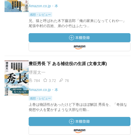
Amazon.co.jp・本
感想・レビュー
兄、猿と呼ばれた木下藤吉郎「俺の家来になってくれや⋯」
尾張中村の百姓、弟の小竹はふたつ...
豊臣秀長 下 ある補佐役の生涯 (文春文庫)
堺屋太一
784
3.72
76
Amazon.co.jp・本
感想・レビュー
上巻は物語性があったけど下巻はほぼ解説 秀長を、「奇抜な
発想や人を驚かすような大胆な行動...