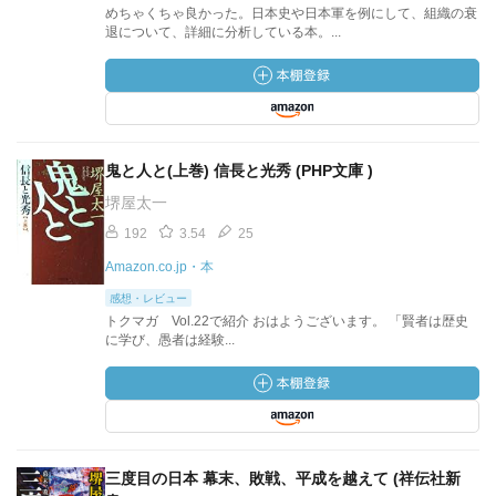
めちゃくちゃ良かった。日本史や日本軍を例にして、組織の衰
退について、詳細に分析している本。...
鬼と人と(上巻) 信長と光秀 (PHP文庫 )
堺屋太一
192
3.54
25
Amazon.co.jp・本
感想・レビュー
トクマガ Vol.22で紹介 おはようございます。 「賢者は歴史
に学び、愚者は経験...
三度目の日本 幕末、敗戦、平成を越えて (祥伝社新