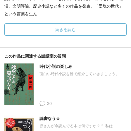
済、文明評論、歴史小説など多くの作品を発表。「団塊の世代」
という言葉を生ん...
続きを読む
この作品に関連する談話室の質問
時代小説の楽しみ
面白い時代小説を皆で紹介していきましょう。 ...
30
読書なう☆
皆さんが今読んでる本は何ですか？？ 私は...