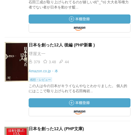
石田三成が取り上げられてるのが嬉しいd(^_^o) 大大名等権力
者でない者が日本を動かす醍...
日本を創った12人 後編 (PHP新書 )
堺屋太一
379
3.48
44
Amazon.co.jp・本
感想・レビュー
この人は今の日本がキライなんやなとわかりました。 個人的
にはここで取り上げられてる石田梅岩...
日本を創った12人 (PHP文庫)