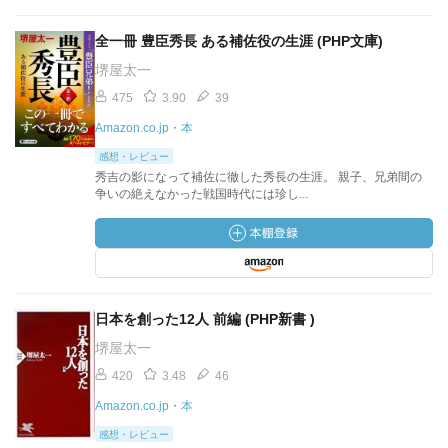
全一冊 豊臣秀長 ある補佐役の生涯 (PHP文庫)
堺屋太一
475
3.90
39
Amazon.co.jp・本
感想・レビュー
秀吉の影になって補佐に徹した秀長の生涯。 親子、兄弟間の
争いの絶えなかった戦国時代には珍し...
日本を創った12人 前編 (PHP新書 )
堺屋太一
420
3.48
46
Amazon.co.jp・本
感想・レビュー