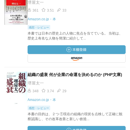
堺屋太一
361
3.51
33
Amazon.co.jp・本
感想・レビュー
本書では日本の歴史上の人物に焦点を当てている。 当初は、
歴史上有名な人物を簡潔に紹介して...
組織の盛衰 何が企業の命運を決めるのか (PHP文庫)
堺屋太一
348
3.74
29
Amazon.co.jp・本
感想・レビュー
本書の目的は、２つ ①現在の組織の現状を点検して正確に観
察認識し、その改革改善と新しい創造...