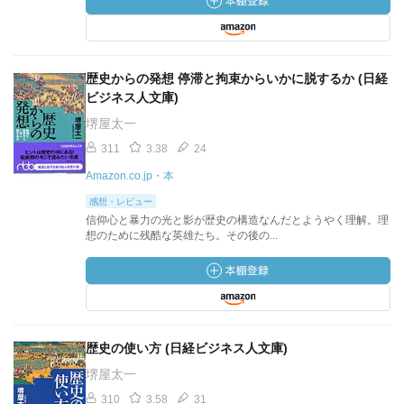
歴史からの発想 停滞と拘束からいかに脱するか (日経
ビジネス人文庫)
堺屋太一
311
3.38
24
Amazon.co.jp・本
感想・レビュー
信仰心と暴力の光と影が歴史の構造なんだとようやく理解。理
想のために残酷な英雄たち。その後の...
歴史の使い方 (日経ビジネス人文庫)
堺屋太一
310
3.58
31