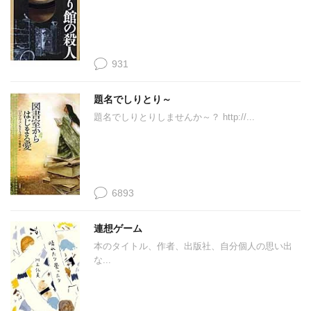
931
題名でしりとり～
題名でしりとりしませんか～？ http://...
6893
連想ゲーム
本のタイトル、作者、出版社、自分個人の思い出
な...