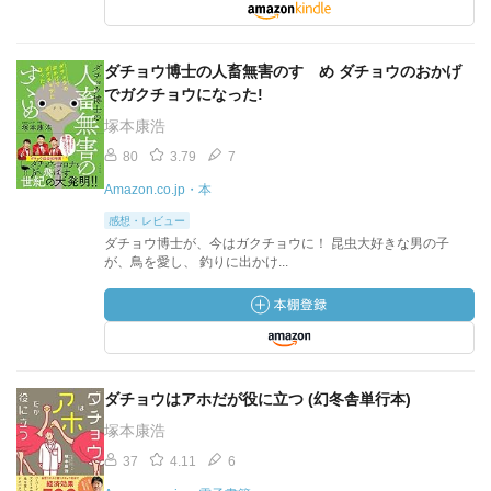
ダチョウ博士の人畜無害のすゝめ ダチョウのおかげ
でガクチョウになった!
塚本康浩
80
3.79
7
Amazon.co.jp・本
感想・レビュー
ダチョウ博士が、今はガクチョウに！ 昆虫大好きな男の子
が、鳥を愛し、 釣りに出かけ...
ダチョウはアホだが役に立つ (幻冬舎単行本)
塚本康浩
37
4.11
6