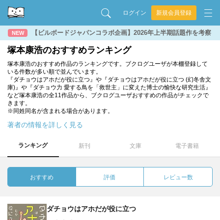
ログイン
新規会員登録
【ビルボードジャパンコラボ企画】2026年上半期話題作を考察
NEW
塚本康浩のおすすめランキング
塚本康浩のおすすめ作品のランキングです。ブクログユーザが本棚登録して
いる件数が多い順で並んでいます。
『ダチョウはアホだが役に立つ』や『ダチョウはアホだが役に立つ (幻冬舎文
庫)』や『ダチョウ力 愛する鳥を「救世主」に変えた博士の愉快な研究生活』
など塚本康浩の全11作品から、ブクログユーザおすすめの作品がチェックで
きます。
※同姓同名が含まれる場合があります。
著者の情報を詳しく見る
ランキング
新刊
文庫
電子書籍
おすすめ
評価
レビュー数
ダチョウはアホだが役に立つ