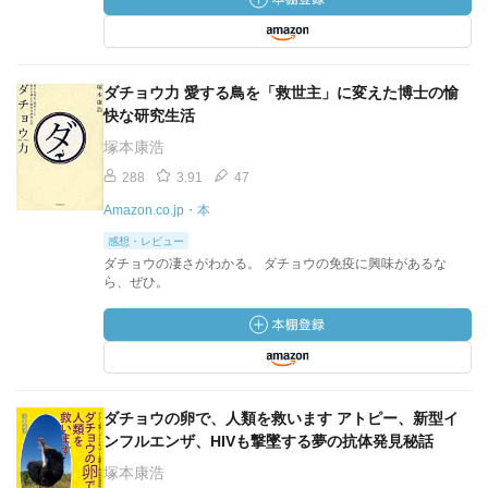
ダチョウ力 愛する鳥を「救世主」に変えた博士の愉
快な研究生活
塚本康浩
288
3.91
47
Amazon.co.jp・本
感想・レビュー
ダチョウの凄さがわかる。 ダチョウの免疫に興味があるな
ら、ぜひ。
ダチョウの卵で、人類を救います アトピー、新型イ
ンフルエンザ、HIVも撃墜する夢の抗体発見秘話
塚本康浩