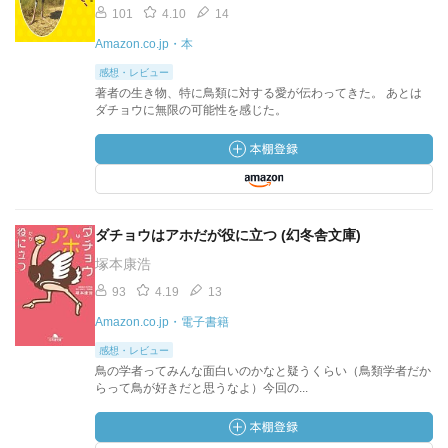
101
4.10
14
Amazon.co.jp・本
感想・レビュー
著者の生き物、特に鳥類に対する愛が伝わってきた。 あとは
ダチョウに無限の可能性を感じた。
ダチョウはアホだが役に立つ (幻冬舎文庫)
塚本康浩
93
4.19
13
Amazon.co.jp・電子書籍
感想・レビュー
鳥の学者ってみんな面白いのかなと疑うくらい（鳥類学者だか
らって鳥が好きだと思うなよ）今回の...