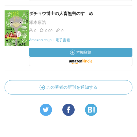
ダチョウ博士の人畜無害のすゝめ
塚本康浩
0
0.00
0
Amazon.co.jp・電子書籍
この著者の新刊を通知する