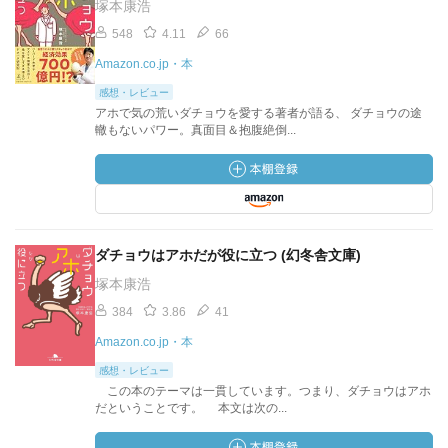
塚本康浩
548
4.11
66
Amazon.co.jp・本
感想・レビュー
アホで気の荒いダチョウを愛する著者が語る、 ダチョウの途
轍もないパワー。真面目＆抱腹絶倒...
ダチョウはアホだが役に立つ (幻冬舎文庫)
塚本康浩
384
3.86
41
Amazon.co.jp・本
感想・レビュー
この本のテーマは一貫しています。つまり、ダチョウはアホ
だということです。 本文は次の...