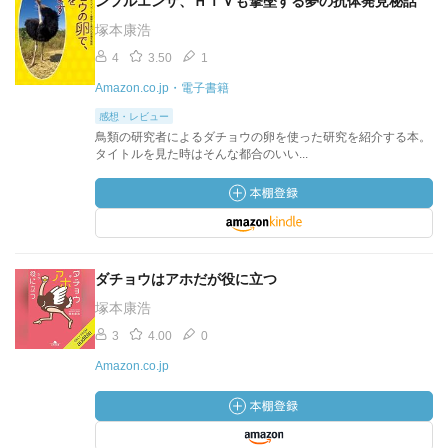
ンフルエンザ、ＨＩＶも撃墜する夢の抗体発見秘話
塚本康浩
4
3.50
1
Amazon.co.jp・電子書籍
感想・レビュー
鳥類の研究者によるダチョウの卵を使った研究を紹介する本。
タイトルを見た時はそんな都合のいい...
ダチョウはアホだが役に立つ
塚本康浩
3
4.00
0
Amazon.co.jp