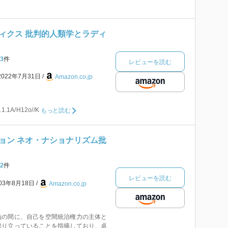
ィクス 批判的人類学とラディ
3
件
レビューを読む
2022年7月31日
Amazon.co.jp
1A/H12o//K
もっと読む
ョン ネオ・ナショナリズム批
2
件
レビューを読む
003年8月18日
Amazon.co.jp
義の間に、自己を空間統治権力の主体と
成り立っていることを指摘しており、卓