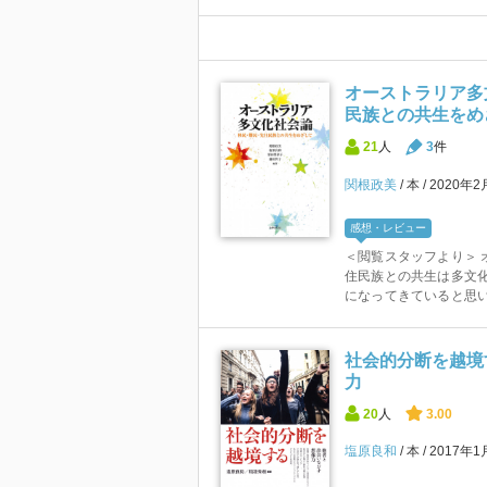
オーストラリア多
民族との共生をめ
21
人
3
件
関根政美
本
2020年2
感想・レビュー
＜閲覧スタッフより＞ 
住民族との共生は多文
になってきていると思いま
社会的分断を越境
力
20
人
3.00
塩原良和
本
2017年1