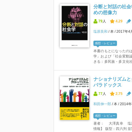
分断と対話の社会
めの想像力
79
人
4.29
塩原良和
本
2017年4
感想・レビュー
本書のもとになったの
学」および「社会変動
きる：多民族・多文化社
ナショナリズムと
パラドックス
77
人
2.75
和田伸一郎
本
2014
感想・レビュー
著者： 大澤真幸 塩
情報】 版型：四六判 並製