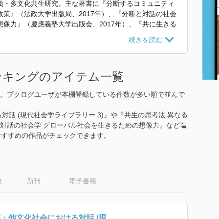
義・多文化共生研究。主な著書に『分断するコミュニティ
策』（法政大学出版局、2017年）、『分断と対話の社会
像力』（慶應義塾大学出版会、2017年）、『共に生きる
（弘文堂、2012年）、『変革する多文化主義へ――オー
局、2010年）、『ネオ・リベラリズムの時代の多文化主
リズムの変容』（三元社、2005年）、Cultural and
 Rethinking Discourses of Inclusion and Exclusion (coedit
ンキングのアイテム一覧
主な訳書に『オルター・ポリティクス――批判的人類学とラディカルな
明石書店、2022年）など。
。ブクログユーザが本棚登録している件数が多い順で並んで
れていた紹介文から引用しています。」
対話 (現代社会学ライブラリー 3)』や『共生の思考法 異なる
対話の社会学 グローバル社会を生きるための想像力』など塩
おすすめの作品がチェックできます。
数
新刊
電子書籍
・他文化社会における対話 (現