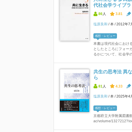
代社会学ライブラリ
86
人
3.81
塩原良和
本
2012年7
感想・レビュー
本書は現代社会におけ
としたところにフォー
るかについて、社会学の
共生の思考法 異
ら
81
人
4.33
塩原良和
本
2025年4
感想・レビュー
京都府立大学附属図書館OPAC ht
ac/volume/1327212?loc