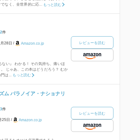
でなく、全世界的に応...
もっと読む
2
件
レビューを読む
0月28日
Amazon.co.jp
ろない』 わかる！ その気持ち、痛いほ
。 じゃあ、この本はどうだろう？ むか
は...
もっと読む
ズム パラノイア・ナショナリ
3
件
レビューを読む
月25日
Amazon.co.jp