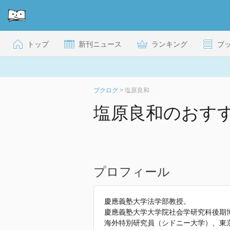
トップ
新刊ニュース
ランキング
ブ
ブクログ
>
塩原良和
塩原良和のおす
プロフィール
慶應義塾大学法学部教授。
慶應義塾大学大学院社会学研究科後期
海外特別研究員（シドニー大学）、東