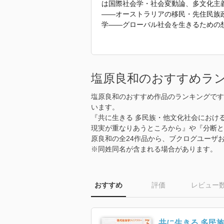
は国際社会学・社会変動論、多文化主
――オーストラリアの移民・先住民族政
学――グローバル社会を生きるための想
――多民族・多文化社会における対話』
ストラリアからの展望』（法政大学出版
義――オーストラリアン・マルチカルチュラ
Social Division in Contemporary Japan:
塩原良和のおすすめラ
ed, Routledge, 2019)、
想像力』（ガッサン・ハージ著、監訳、
塩原良和のおすすめ作品のランキングです
います。
「2025年 『共生の思考法』 で使わ
『共に生きる 多民族・他文化社会における
現実が重なりあうところから』や『分断と
原良和の全24作品から、ブクログユーザ
※同姓同名が含まれる場合があります。
おすすめ
評価
レビュー
共に生きる 多民族