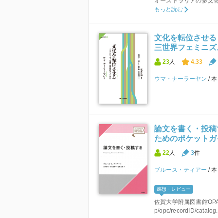
オーストラリアの多文
もっと読む
文化を転位させる
三世界フェミニズム
23
人
4.33
ウマ・ナーラーヤン
論文を書く・投稿
ためのポケットガ
22
人
3
件
ブルース・ティアー
感想・レビュー
佐賀大学附属図書館OPACはこちら
p/opc/recordID/catalog.