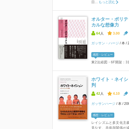
日...
もっと読む
オルター・ポリテ
カルな想像力
64
人
3.00
ガッサン・ハージ
本
感想・レビュー
東2法経図・6F開架：311.
ホワイト・ネイシ
判
42
人
4.10
ガッサンハージ
本
2
感想・レビュー
レイシズムと多文化主
見なす、共依存関係が