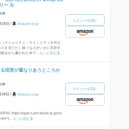
ー 3)
6
件
レビューを読む
月25日
Amazon.co.jp
る（マジョリティ・マイノリティを中心
カスを当てた）様々な人がいかに共存す
観点から書かれた本で...
もっと読む
なる現実が重なりあうところか
5
件
レビューを読む
月28日
Amazon.co.jp
tps://opacs.pref.kyoto.lg.jp/op
ate=j...
もっと読む