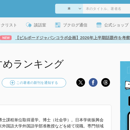
ックリスト
談話室
ブクログ通信
公式ショップ
【ビルボードジャパンコラボ企画】2026年上半期話題作を考察
NEW
すめランキング
この著者の新刊を通知する
博士課程単位取得退学。博士（社会学）。日本学術振興会
京外国語大学外国語学部准教授などを経て現職。専門領域