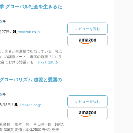
学 グローバル社会を生きるた
5
件
レビューを読む
月27日
Amazon.co.jp
は，著者が所属校で担当している「社会
論」の講義ノート。著者の前著『共に生
会における対話』も...
もっと読む
グローバリズム 越境と愛国の
5
件
レビューを読む
年8月8日
Amazon.co.jp
原良和 橋本 努 和田伸一郎 【書誌
 336頁 定価：本体2500円+税 発売