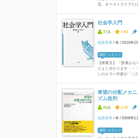
見。オーストラリアだけ
社会学入門
37
人
3.63
塩原良和
本
2010年1
感想・レビュー
【推薦文】 『授業おも
どよく分かります・・・
しのエラい作家が「この門
希望の分配メカニ
ズム批判
29
人
4.25
塩原良和
本
2008年1
感想・レビュー