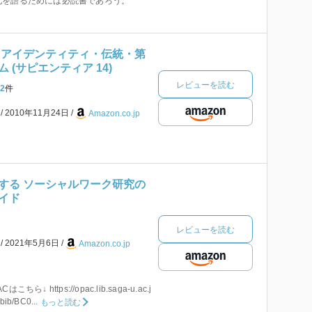
化を語るためには必読書であろう。
 アイデンティティ・伝統・第
 (サピエンティア 14)
レビューを読む
2
件
本
2010年11月24日
Amazon.co.jp
する ソーシャルワーク研究の
イド
レビューを読む
本
2021年5月6日
Amazon.co.jp
↓ https://opac.lib.saga-u.ac.j
bib/BC0...
もっと読む