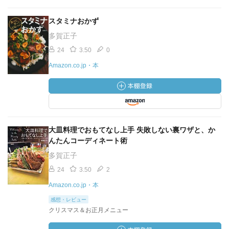
スタミナおかず
多賀正子
24
3.50
0
Amazon.co.jp・本
大皿料理でおもてなし上手 失敗しない裏ワザと、か
んたんコーディネート術
多賀正子
24
3.50
2
Amazon.co.jp・本
感想・レビュー
クリスマス＆お正月メニュー