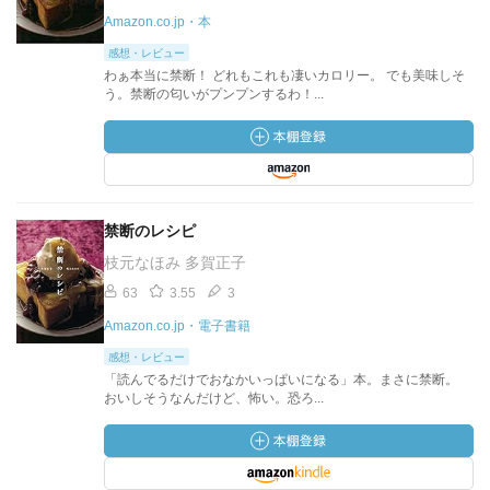
Amazon.co.jp・本
感想・レビュー
わぁ本当に禁断！ どれもこれも凄いカロリー。 でも美味しそ
う。禁断の匂いがプンプンするわ！...
禁断のレシピ
枝元なほみ 多賀正子
63
3.55
3
Amazon.co.jp・電子書籍
感想・レビュー
「読んでるだけでおなかいっぱいになる」本。まさに禁断。
おいしそうなんだけど、怖い。恐ろ...