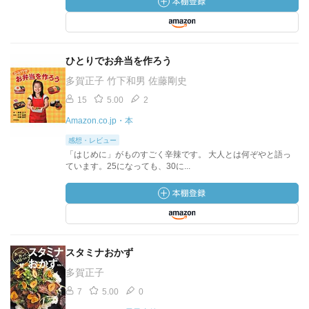
ひとりでお弁当を作ろう
多賀正子 竹下和男 佐藤剛史
15
5.00
2
Amazon.co.jp・本
感想・レビュー
「はじめに」がものすごく辛辣です。 大人とは何ぞやと語っ
ています。25になっても、30に...
スタミナおかず
多賀正子
7
5.00
0