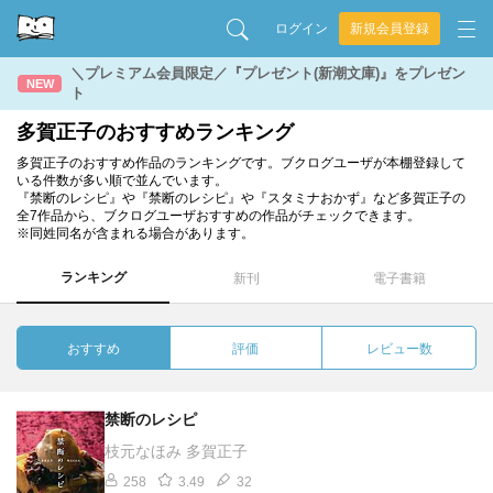
ログイン
新規会員登録
＼プレミアム会員限定／『プレゼント(新潮文庫)』をプレゼン
NEW
ト
多賀正子のおすすめランキング
多賀正子のおすすめ作品のランキングです。ブクログユーザが本棚登録して
いる件数が多い順で並んでいます。
『禁断のレシピ』や『禁断のレシピ』や『スタミナおかず』など多賀正子の
全7作品から、ブクログユーザおすすめの作品がチェックできます。
※同姓同名が含まれる場合があります。
ランキング
新刊
電子書籍
おすすめ
評価
レビュー数
禁断のレシピ
枝元なほみ 多賀正子
258
3.49
32