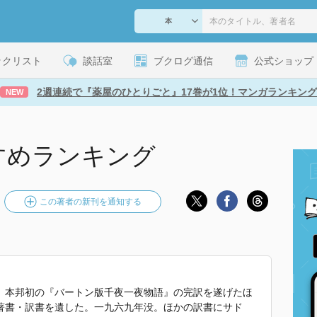
ックリスト
談話室
ブクログ通信
公式ショップ
2週連続で『薬屋のひとりごと』17巻が1位！マンガランキング
NEW
すめランキング
この著者の新刊を通知する
。本邦初の『バートン版千夜一夜物語』の完訳を遂げたほ
著書・訳書を遺した。一九六九年没。ほかの訳書にサド