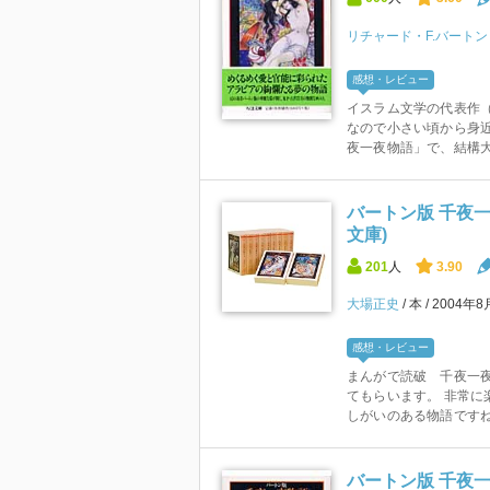
リチャード・F.バートン
感想・レビュー
イスラム文学の代表作（
なので小さい頃から身
夜一夜物語」で、結構大
バートン版 千夜一
文庫)
201
人
3.90
大場正史
本
2004年
感想・レビュー
まんがで読破 千夜一
てもらいます。 非常に
しがいのある物語です
バートン版 千夜一夜