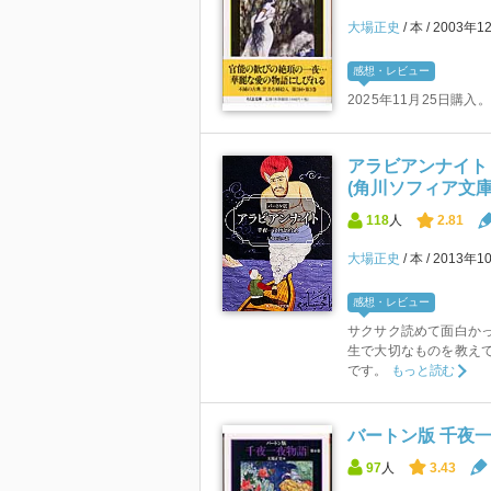
大場正史
本
2003年1
感想・レビュー
2025年11月25日購入。
アラビアンナイト
(角川ソフィア文庫
118
人
2.81
大場正史
本
2013年1
感想・レビュー
サクサク読めて面白か
生で大切なものを教え
です。
もっと読む
バートン版 千夜一
97
人
3.43