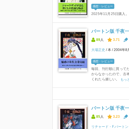
感想・レビュー
2025年11月25日購入。
バートン版 千夜一
89
人
3.71
大場正史
本
2004年
感想・レビュー
毎回、刊行順に買って
からなかったので、古本
くれたら嬉しい。
もっ
バートン版 千夜一夜
85
人
3.23
リチャード・F.バートン