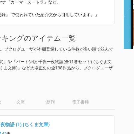
ヤナ『カーマ・スートラ』など。
回想録』 で使われていた紹介文から引用しています。」
ンキングのアイテム一覧
。ブクログユーザが本棚登録している件数が多い順で並んで
文庫)』や『バートン版 千夜一夜物語(全11巻セット) (ちくま文
 (ちくま文庫)』など大場正史の全138作品から、ブクログユーザ
数
文庫
新刊
電子書籍
物語 (1) (ちくま文庫)
47
件