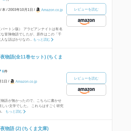
レビューを読む
本
2003年10月1日
Amazon.co.jp
バートン版） アラビアンナイトは有名
近な冒険物語でしたが、原作はこの「千
人な話ばかりなの...
もっと読む
夜物語(全11巻セット) (ちくま
6
件
レビューを読む
8月1日
Amazon.co.jp
夜物語が無かったので、こちらに書かせ
楽しい文学でした。 これらはすごく研究
ね。
もっと読む
物語 (2) (ちくま文庫)