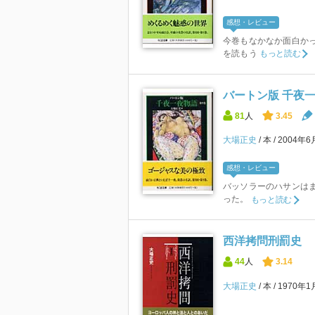
感想・レビュー
今巻もなかなか面白かっ
を読もう
もっと読む
バートン版 千夜一
81
人
3.45
大場正史
本
2004年
感想・レビュー
バッソラーのハサンは
った。
もっと読む
西洋拷問刑罰史
44
人
3.14
大場正史
本
1970年