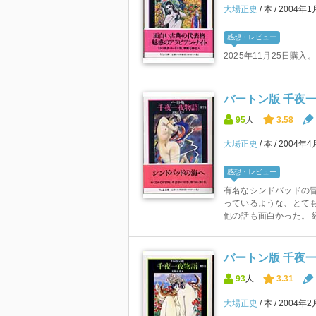
大場正史
本
2004年
感想・レビュー
2025年11月25日購入。
バートン版 千夜一
95
人
3.58
大場正史
本
2004年
感想・レビュー
有名なシンドバッドの冒
っているような、とて
他の話も面白かった。 
バートン版 千夜一
93
人
3.31
大場正史
本
2004年