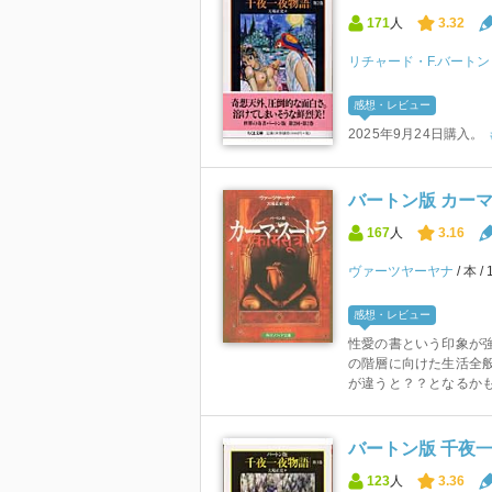
171
人
3.32
リチャード・F.バートン
感想・レビュー
2025年9月24日購入。
バートン版 カーマ
167
人
3.16
ヴァーツヤーヤナ
本
感想・レビュー
性愛の書という印象が
の階層に向けた生活全般
が違うと？？となるかも
バートン版 千夜一
123
人
3.36