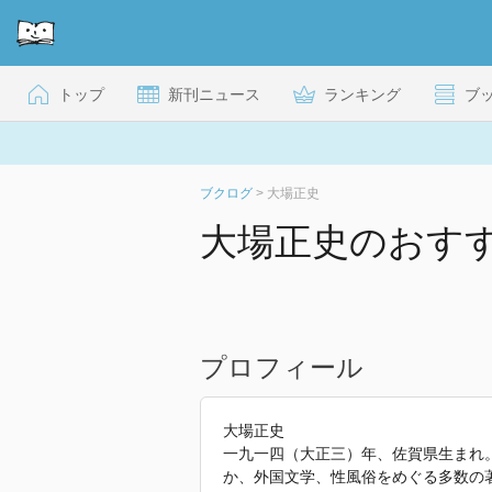
トップ
新刊ニュース
ランキング
ブ
ブクログ
>
大場正史
大場正史のおす
プロフィール
大場正史
一九一四（大正三）年、佐賀県生まれ
か、外国文学、性風俗をめぐる多数の