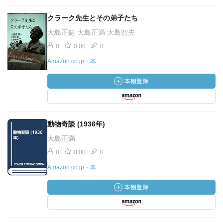
クラーク先生とその弟子たち
大島正健 大島正満 大島智夫
0
0.00
0
Amazon.co.jp・本
動物奇談 (1936年)
大島正満
0
0.00
0
Amazon.co.jp・本