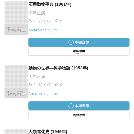
応用動物事典 (1961年)
大島正満
0
0.00
0
Amazon.co.jp・本
動物の世界―科学物語 (1952年)
大島正満
0
0.00
0
Amazon.co.jp・本
人類進化史 (1949年)