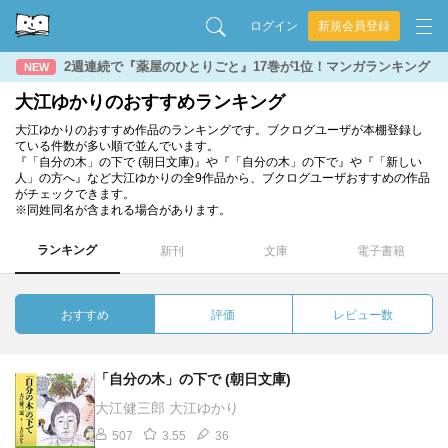
ログイン
新規会員登録
2週連続で『薬屋のひとりごと』17巻が1位！マンガランキング
NEW
大江ゆかりのおすすめランキング
大江ゆかりのおすすめ作品のランキングです。ブクログユーザが本棚登録し
ている件数が多い順で並んでいます。
『「自分の木」の下で (朝日文庫)』や『「自分の木」の下で』や『「新しい
人」の方へ』など大江ゆかりの全9作品から、ブクログユーザおすすめの作品
がチェックできます。
※同姓同名が含まれる場合があります。
ランキング
新刊
文庫
電子書籍
おすすめ
評価
レビュー数
「自分の木」の下で (朝日文庫)
大江健三郎 大江ゆかり
507
3.55
36