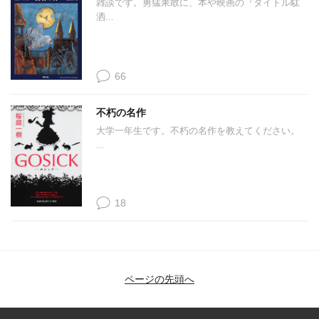
雑談です。勇猛果敢に、本や映画の『タイトル駄
洒...
66
不朽の名作
大学一年生です。不朽の名作を教えてください。
...
18
ページの先頭へ