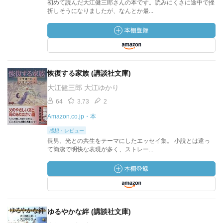
初めて読んだ大江健三郎さんの本です。読みにくさに途中で挫
折しそうになりましたが、なんとか最...
恢復する家族 (講談社文庫)
大江健三郎 大江ゆかり
64
3.73
2
Amazon.co.jp・本
感想・レビュー
長男、光との共生をテーマにしたエッセイ集。 小説とは違っ
て簡潔で明快な表現が多く、ストレー...
ゆるやかな絆 (講談社文庫)