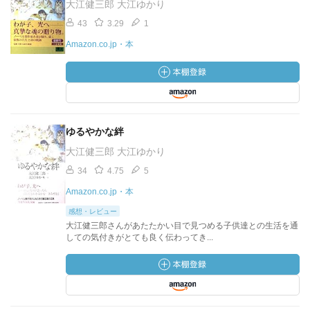
大江健三郎 大江ゆかり
43
3.29
1
Amazon.co.jp・本
ゆるやかな絆
大江健三郎 大江ゆかり
34
4.75
5
Amazon.co.jp・本
感想・レビュー
大江健三郎さんがあたたかい目で見つめる子供達との生活を通
しての気付きがとても良く伝わってき...