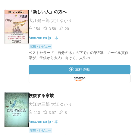
「新しい人」の方へ
大江健三郎 大江ゆかり
154
3.58
20
Amazon.co.jp・本
感想・レビュー
ベストセラー『「自分の木」の下で』の第2弾。ノーベル賞作
家が、子供から大人に向けて、人生の...
恢復する家族
大江健三郎 大江ゆかり
113
3.57
8
Amazon.co.jp・本
感想・レビュー