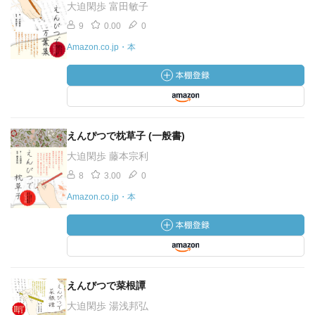
大迫閑歩 富田敏子
9
0.00
0
Amazon.co.jp・本
えんぴつで枕草子 (一般書)
大迫閑歩 藤本宗利
8
3.00
0
Amazon.co.jp・本
えんびつで菜根譚
大迫閑歩 湯浅邦弘