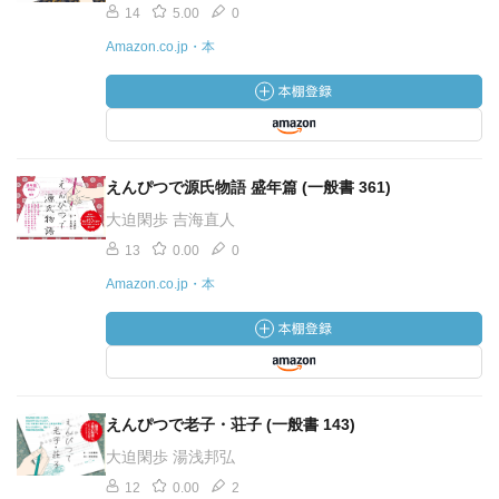
14
5.00
0
Amazon.co.jp・本
えんぴつで源氏物語 盛年篇 (一般書 361)
大迫閑歩 吉海直人
13
0.00
0
Amazon.co.jp・本
えんぴつで老子・荘子 (一般書 143)
大迫閑歩 湯浅邦弘
12
0.00
2