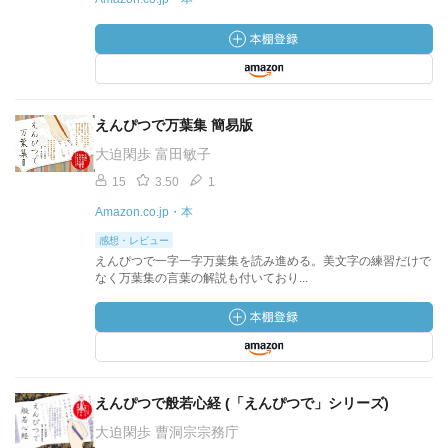
えんぴつで万葉集 簡易版
大迫閑歩 富田敏子
15
3.50
1
Amazon.co.jp・本
感想・レビュー
えんぴつで一字一字万葉集を読み進める。美文字の練習だけで
なく万葉集の言葉の解説も付いており...
えんぴつで般若心経 (「えんぴつで」シリーズ)
大迫閑歩 曹洞宗宗務庁