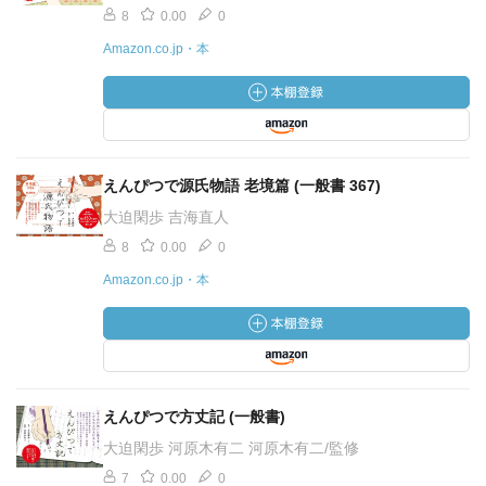
8
0.00
0
Amazon.co.jp・本
えんぴつで源氏物語 老境篇 (一般書 367)
大迫閑歩 吉海直人
8
0.00
0
Amazon.co.jp・本
えんぴつで方丈記 (一般書)
大迫閑歩 河原木有二 河原木有二/監修
7
0.00
0