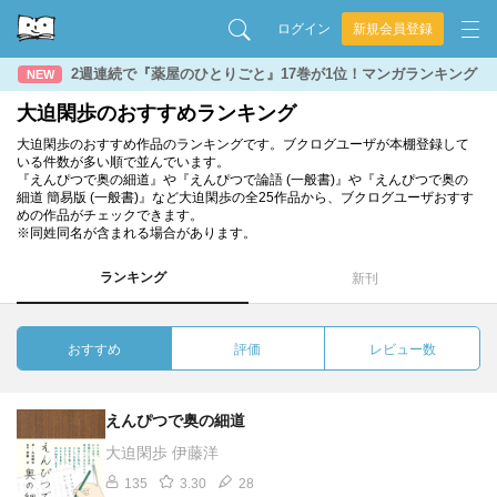
ログイン
新規会員登録
2週連続で『薬屋のひとりごと』17巻が1位！マンガランキング
NEW
大迫閑歩のおすすめランキング
大迫閑歩のおすすめ作品のランキングです。ブクログユーザが本棚登録して
いる件数が多い順で並んでいます。
『えんぴつで奥の細道』や『えんぴつで論語 (一般書)』や『えんぴつで奥の
細道 簡易版 (一般書)』など大迫閑歩の全25作品から、ブクログユーザおすす
めの作品がチェックできます。
※同姓同名が含まれる場合があります。
ランキング
新刊
おすすめ
評価
レビュー数
えんぴつで奥の細道
大迫閑歩 伊藤洋
135
3.30
28