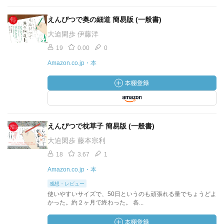
えんぴつで奥の細道 簡易版 (一般書)
大迫閑歩 伊藤洋
19
0.00
0
Amazon.co.jp・本
えんぴつで枕草子 簡易版 (一般書)
大迫閑歩 藤本宗利
18
3.67
1
Amazon.co.jp・本
感想・レビュー
使いやすいサイズで、50日というのも頑張れる量でちょうどよ
かった。約２ヶ月で終わった。 各...