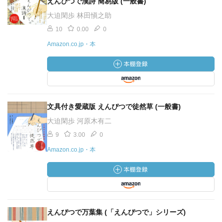
えんぴつで漢詩 簡易版 (一般書)
大迫閑歩 林田愼之助
10
0.00
0
Amazon.co.jp・本
文具付き愛蔵版 えんぴつで徒然草 (一般書)
大迫閑歩 河原木有二
9
3.00
0
Amazon.co.jp・本
えんぴつで万葉集 (「えんぴつで」シリーズ)