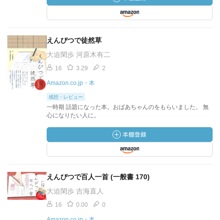
えんぴつで徒然草
大迫閑歩 河原木有二
16
3.29
2
Amazon.co.jp・本
感想・レビュー
一時期 話題になった本。おばあちゃんのをもらいました。 無
心になりたい人に。
えんぴつで百人一首 (一般書 170)
大迫閑歩 吉海直人
16
0.00
0
Amazon.co.jp・本