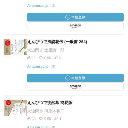
Amazon.co.jp・本
えんぴつで風姿花伝 (一般書 264)
大迫閑歩 土屋惠一郎
11
0.00
0
Amazon.co.jp・本
えんぴつで徒然草 簡易版
大迫閑歩 河原木有二
11
0.00
1
Amazon.co.jp・本