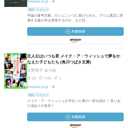
Amazon.co.jp・本
感想・レビュー
卒論の参考文献。だいぶこいつに助けられた。グリム童話に登
場する森が何を意味するのか、など詳...
主人公はいつも君 メイク・ア・ウィッシュで夢をか
なえた子どもたち (角川つばさ文庫)
大野寿子 金斗鉉
19
4.00
1
Amazon.co.jp・本
感想・レビュー
メイク・ア・ウィッシュが手伝った夢の一部を紹介！ 笑いあ
り涙ありの良作！