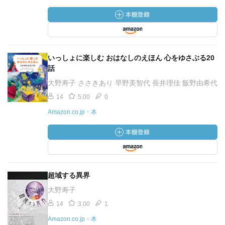
いっしょに楽しむ おはなしのえほん 心をゆさぶる20
話
大野寿子 ささきあり 早野美智代 長井理佳 飯野由希代
14
5.00
0
Amazon.co.jp・本
超域する異界
大野寿子
14
3.00
1
Amazon.co.jp・本