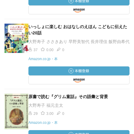
いっしょに楽しむ おはなしのえほん こどもに伝えた
い20話
大野寿子 ささきあり 早野美智代 長井理佳 飯野由希代
37
0.00
0
Amazon.co.jp・本
原書で読む『グリム童話』その語彙と背景
大野寿子 福元圭太
29
3.00
0
Amazon.co.jp・本