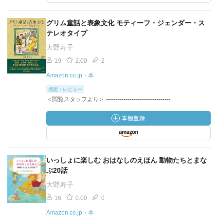
グリム童話と表象文化 モティーフ・ジェンダー・ス
テレオタイプ
大野寿子
19
2.00
2
Amazon.co.jp・本
感想・レビュー
＜閲覧スタッフより＞ ---------------------------------...
いっしょに楽しむ おはなしのえほん 動物たちとまな
ぶ20話
大野寿子
16
0.00
0
Amazon.co.jp・本