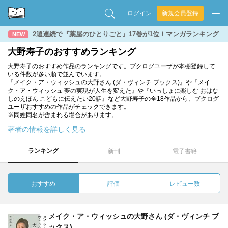
ログイン
新規会員登録
2週連続で『薬屋のひとりごと』17巻が1位！マンガランキング
NEW
大野寿子のおすすめランキング
大野寿子のおすすめ作品のランキングです。ブクログユーザが本棚登録して
いる件数が多い順で並んでいます。
『メイク・ア・ウィッシュの大野さん (ダ・ヴィンチ ブックス)』や『メイ
ク・ア・ウィッシュ 夢の実現が人生を変えた』や『いっしょに楽しむ おはな
しのえほん こどもに伝えたい20話』など大野寿子の全18作品から、ブクログ
ユーザおすすめの作品がチェックできます。
※同姓同名が含まれる場合があります。
著者の情報を詳しく見る
ランキング
新刊
電子書籍
おすすめ
評価
レビュー数
メイク・ア・ウィッシュの大野さん (ダ・ヴィンチ ブ
ックス)