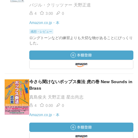
バジル・クリッツァー 天野正道
4
3.00
0
Amazon.co.jp・本
感想・レビュー
ロングトーンなどの練習よりも大切な物があることにびっくり
した。
今さら聞けないポップス奏法 虎の巻 New Sounds in
Brass
真島俊夫 天野正道 星出尚志
4
0.00
0
Amazon.co.jp・本