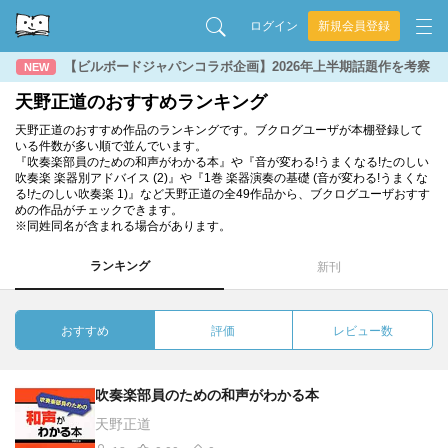
ログイン
新規会員登録
【ビルボードジャパンコラボ企画】2026年上半期話題作を考察
NEW
天野正道のおすすめランキング
天野正道のおすすめ作品のランキングです。ブクログユーザが本棚登録して
いる件数が多い順で並んでいます。
『吹奏楽部員のための和声がわかる本』や『音が変わる!うまくなる!たのしい
吹奏楽 楽器別アドバイス (2)』や『1巻 楽器演奏の基礎 (音が変わる!うまくな
る!たのしい吹奏楽 1)』など天野正道の全49作品から、ブクログユーザおすす
めの作品がチェックできます。
※同姓同名が含まれる場合があります。
ランキング
新刊
おすすめ
評価
レビュー数
吹奏楽部員のための和声がわかる本
天野正道