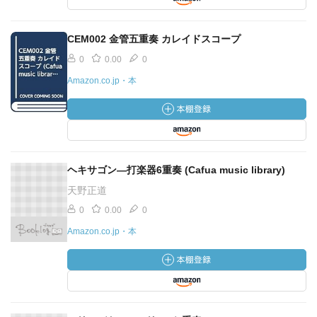
CEM002 金管五重奏 カレイドスコープ
0
0.00
0
Amazon.co.jp・本
ヘキサゴン―打楽器6重奏 (Cafua music library)
天野正道
0
0.00
0
Amazon.co.jp・本