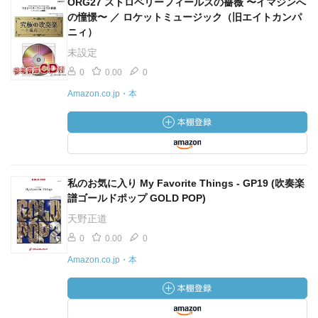
ORG27 ストロベリーフィールズの薔薇 〜イマジンへ
の憧憬〜 ／ ロケットミュージック（旧エイトカンパ
ニィ）
未設定
0
0.00
0
Amazon.co.jp・本
私のお気に入り My Favorite Things - GP19 (吹奏楽
譜ゴールドポップ GOLD POP)
天野正道
0
0.00
0
Amazon.co.jp・本