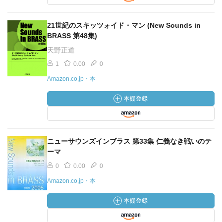
21世紀のスキッツォイド・マン (New Sounds in
BRASS 第48集)
天野正道
1
0.00
0
Amazon.co.jp・本
ニューサウンズインブラス 第33集 仁義なき戦いのテ
ーマ
0
0.00
0
Amazon.co.jp・本