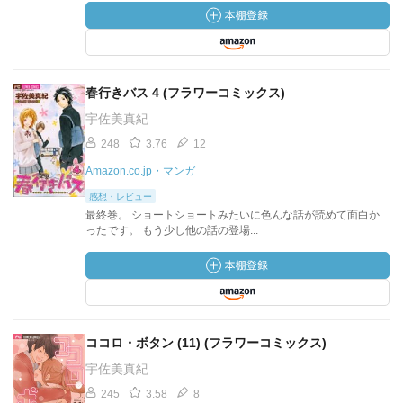
春行きバス 4 (フラワーコミックス)
宇佐美真紀
248
3.76
12
Amazon.co.jp・マンガ
感想・レビュー
最終巻。 ショートショートみたいに色んな話が読めて面白か
ったです。 もう少し他の話の登場...
ココロ・ボタン (11) (フラワーコミックス)
宇佐美真紀
245
3.58
8