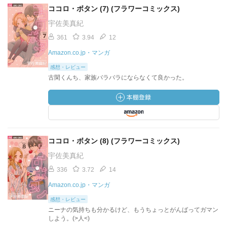
ココロ・ボタン (7) (フラワーコミックス)
宇佐美真紀
361
3.94
12
Amazon.co.jp・マンガ
感想・レビュー
古閑くんち、家族バラバラにならなくて良かった。
ココロ・ボタン (8) (フラワーコミックス)
宇佐美真紀
336
3.72
14
Amazon.co.jp・マンガ
感想・レビュー
ニーナの気持ちも分かるけど、もうちょっとがんばってガマン
しよう。(>人<)