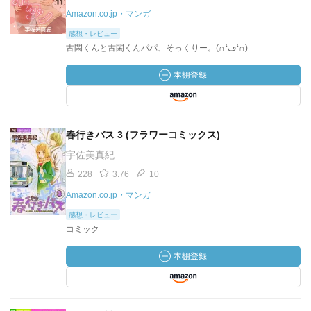
Amazon.co.jp・マンガ
感想・レビュー
古閑くんと古閑くんパパ、そっくりー。(∩❛ڡ❛∩)
春行きバス 3 (フラワーコミックス)
宇佐美真紀
228
3.76
10
Amazon.co.jp・マンガ
感想・レビュー
コミック