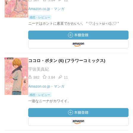
387
3.84
11
Amazon.co.jp・マンガ
感想・レビュー
ニーナはホントに素直でかわいい。 ° ♡:.(っ＞ω＜c).:♡ °
ココロ・ボタン (6) (フラワーコミックス)
宇佐美真紀
382
3.84
11
Amazon.co.jp・マンガ
感想・レビュー
一途なニーナがカワイイ。