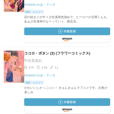
Amazon.co.jp・マンガ
感想・レビュー
恋の始まりが中々少女漫画色強めで、ヒーローの古閑くんも、
あぁ少女漫画やなーっていう、最近流...
ココロ・ボタン (2) (フラワーコミックス)
宇佐美真紀
479
3.99
11
Amazon.co.jp・マンガ
感想・レビュー
かわいいしかっこいい！ きゅんきゅんラブコメです。次巻が
楽しみ