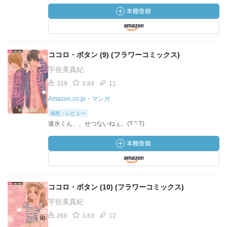
ココロ・ボタン (9) (フラワーコミックス)
宇佐美真紀
319
3.84
11
Amazon.co.jp・マンガ
感想・レビュー
速水くん、、せつないねぇ。(T ^ T)
ココロ・ボタン (10) (フラワーコミックス)
宇佐美真紀
268
3.63
12