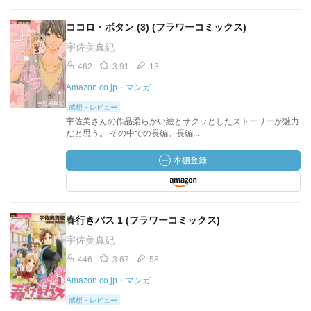
ココロ・ボタン (3) (フラワーコミックス)
宇佐美真紀
462
3.91
13
Amazon.co.jp・マンガ
感想・レビュー
宇佐美さんの作品柔らかい絵とサクッとしたストーリーが魅力
だと思う。 その中での長編。長編...
春行きバス 1 (フラワーコミックス)
宇佐美真紀
446
3.67
58
Amazon.co.jp・マンガ
感想・レビュー