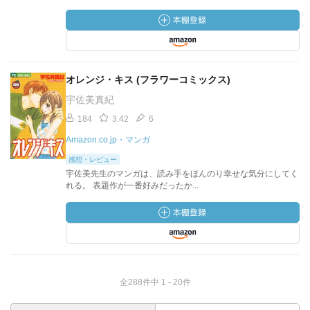
オレンジ・キス (フラワーコミックス)
宇佐美真紀
184
3.42
6
Amazon.co.jp・マンガ
感想・レビュー
宇佐美先生のマンガは、読み手をほんのり幸せな気分にしてく
れる。 表題作が一番好みだったか...
全288件中 1 - 20件