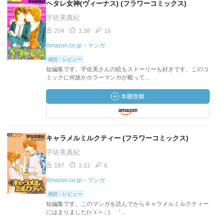
ヘタレ女神(ヴィーナス) (フラワーコミックス)
宇佐美真紀
204
3.38
16
Amazon.co.jp・マンガ
感想・レビュー
短編集です。宇佐美さんの絵もストーリーも好きです。このコ
ミックに何故かホラーマンガが載って...
キャラメルミルクティー (フラワーコミックス)
宇佐美真紀
187
3.33
6
Amazon.co.jp・マンガ
感想・レビュー
短編集です。このマンガを読んでからキャラメルミルクティー
にはまりました(=`ｪ´=；)ゞ「...