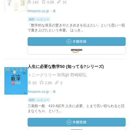
142
4.08
16
Amazon.co.jp・本
感想・レビュー
「数学的な発見の驚きやときめきを伝えたい」という思い一筋
で書き上げたという本書。 はっき...
人生に必要な数学50 (知ってる?シリーズ)
トニークリリー 対馬妙 野崎昭弘
83
2.86
3
Amazon.co.jp・本
感想・レビュー
三葛館一般 410.4||CR 人生に必要、とまで言い切られると読
まなくちゃ、という...