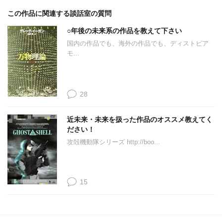
この作品に関連する談話室の質問
○年後の未来系の作品を教えて下さい
国内の作品でも、海外の作品でも、ディストピア
モ...
28
近未来・未来を扱った作品のオススメ教えてく
ださい！
攻殻機動隊シリーズ http://boo...
15