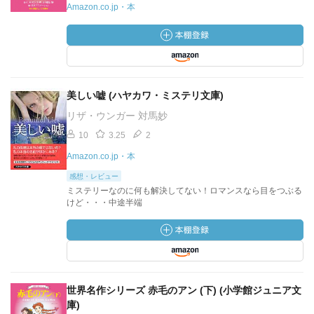
Amazon.co.jp・本
美しい嘘 (ハヤカワ・ミステリ文庫)
リザ・ウンガー 対馬妙
10
3.25
2
Amazon.co.jp・本
感想・レビュー
ミステリーなのに何も解決してない！ロマンスなら目をつぶる
けど・・・中途半端
世界名作シリーズ 赤毛のアン (下) (小学館ジュニア文
庫)