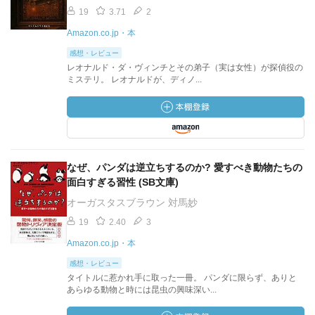
19
3.71
2
Amazon.co.jp・本
感想・レビュー
レオナルド・ダ・ヴィンチとその弟子（実は女性）が探偵役の
ミステリ。 レオナルドが、ディノ...
なぜ、パンダは逆立ちするのか? 愛すべき動物たちの
面白すぎる習性 (SB文庫)
オーガスタスブラウン 対馬妙
19
2.40
3
Amazon.co.jp・本
感想・レビュー
タイトルに惹かれ手に取った一冊。 パンダに限らず、ありと
あらゆる動物と時には昆虫の興味深い...