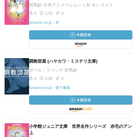
対馬妙 日本アニメーション L.M.モンゴメリ
9
3.50
0
Amazon.co.jp・本
調教部屋 (ハヤカワ・ミステリ文庫)
ポール・フィンチ 対馬妙
4
0.00
0
Amazon.co.jp・電子書籍
小学館ジュニア文庫 世界名作シリーズ 赤毛のアン
上