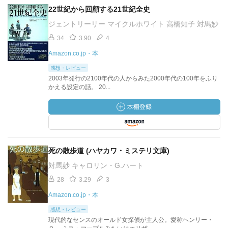
22世紀から回顧する21世紀全史
ジェントリーリー マイクルホワイト 高橋知子 対馬妙
34
3.90
4
Amazon.co.jp・本
感想・レビュー
2003年発行の2100年代の人からみた2000年代の100年をふり
かえる設定の話。 20...
死の散歩道 (ハヤカワ・ミステリ文庫)
対馬妙 キャロリン・G.ハート
28
3.29
3
Amazon.co.jp・本
感想・レビュー
現代的なセンスのオールド女探偵が主人公。愛称ヘンリー・