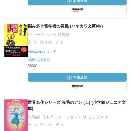
悩み多き哲学者の災難 (ハヤカワ文庫NV)
ジョージ・ハラ 対馬妙
12
3.00
3
Amazon.co.jp・本
感想・レビュー
38301
世界名作シリーズ 赤毛のアン (上) (小学館ジュニア文
庫)
対馬妙 日本アニメーション L.M.モンゴメリ
12
3.50
0