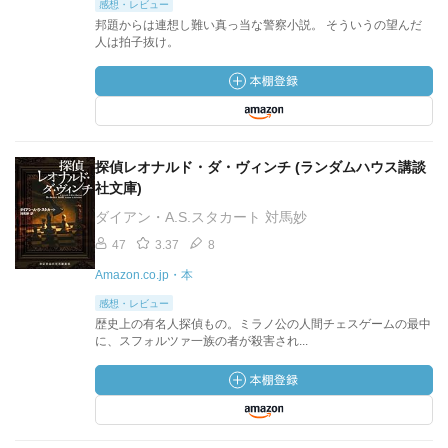
感想・レビュー
邦題からは連想し難い真っ当な警察小説。 そういうの望んだ
人は拍子抜け。
探偵レオナルド・ダ・ヴィンチ (ランダムハウス講談
社文庫)
ダイアン・A.S.スタカート 対馬妙
47
3.37
8
Amazon.co.jp・本
感想・レビュー
歴史上の有名人探偵もの。ミラノ公の人間チェスゲームの最中
に、スフォルツァ一族の者が殺害され...