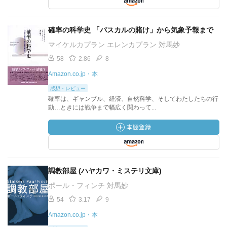
確率の科学史 「パスカルの賭け」から気象予報まで
マイケルカプラン エレンカプラン 対馬妙
58
2.86
8
Amazon.co.jp・本
感想・レビュー
確率は、ギャンブル、経済、自然科学、そしてわたしたちの行
動…ときには戦争まで幅広く関わって...
調教部屋 (ハヤカワ・ミステリ文庫)
ポール・フィンチ 対馬妙
54
3.17
9
Amazon.co.jp・本