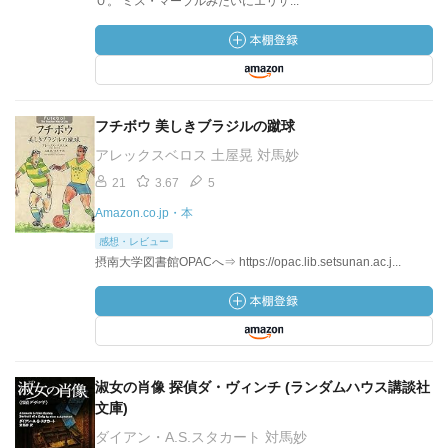
Ｏ。 ミス・マープルみたいにエリザ...
フチボウ 美しきブラジルの蹴球
アレックスベロス 土屋晃 対馬妙
21
3.67
5
Amazon.co.jp・本
感想・レビュー
摂南大学図書館OPACへ⇒ https://opac.lib.setsunan.ac.j...
淑女の肖像 探偵ダ・ヴィンチ (ランダムハウス講談社
文庫)
ダイアン・A.S.スタカート 対馬妙