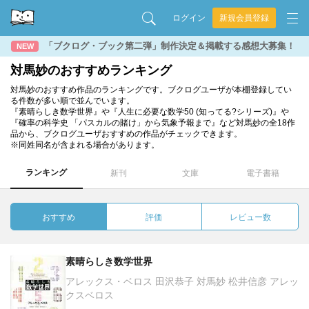
ログイン
新規会員登録
「ブクログ・ブック第二弾」制作決定＆掲載する感想大募集！
NEW
対馬妙のおすすめランキング
対馬妙のおすすめ作品のランキングです。ブクログユーザが本棚登録してい
る件数が多い順で並んでいます。
『素晴らしき数学世界』や『人生に必要な数学50 (知ってる?シリーズ)』や
『確率の科学史 「パスカルの賭け」から気象予報まで』など対馬妙の全18作
品から、ブクログユーザおすすめの作品がチェックできます。
※同姓同名が含まれる場合があります。
ランキング
新刊
文庫
電子書籍
おすすめ
評価
レビュー数
素晴らしき数学世界
アレックス・ベロス 田沢恭子 対馬妙 松井信彦 アレッ
クスベロス