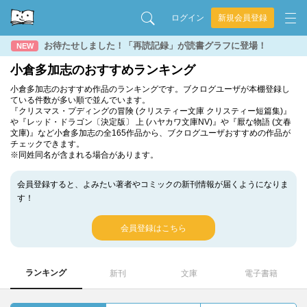
ログイン
新規会員登録
お待たせしました！「再読記録」が読書グラフに登場！
NEW
小倉多加志のおすすめランキング
小倉多加志のおすすめ作品のランキングです。ブクログユーザが本棚登録し
ている件数が多い順で並んでいます。
『クリスマス・プディングの冒険 (クリスティー文庫 クリスティー短篇集)』
や『レッド・ドラゴン〔決定版〕 上 (ハヤカワ文庫NV)』や『厭な物語 (文春
文庫)』など小倉多加志の全165作品から、ブクログユーザおすすめの作品が
チェックできます。
※同姓同名が含まれる場合があります。
会員登録すると、よみたい著者やコミックの新刊情報が届くようになりま
す！
会員登録はこちら
ランキング
新刊
文庫
電子書籍