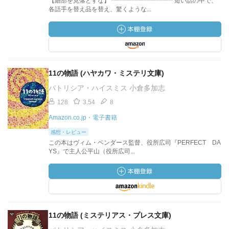
【細部を見落とすな】 ┈┈┈┈┈┈┈┈┈┈ 短い話の中で、
各話手を替え品を替え、驚くような...
11の物語 (ハヤカワ・ミステリ文庫)
パトリシア・ハイスミス 小倉多加志
128
3.54
8
Amazon.co.jp・電子書籍
感想・レビュー
この本はヴィム・ベンダース監督、役所広司『PERFECT DA
YS』で主人公平山（役所広司...
11の物語 (ミステリアス・プレス文庫)