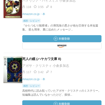
パトリシア・ハイスミス 小倉多加志
118
3.55
8
Amazon.co.jp・本
感想・レビュー
『かたつむり観察者』の薄気味の悪さが他を圧倒する本短篇
集。 筋も簡単、裏に込めたメッセージ...
死人の鏡 (ハヤカワ文庫 8)
アガサ・クリスティ 小倉多加志
117
3.42
7
Amazon.co.jp・本
感想・レビュー
高校時代に読み耽っていたアガサ・クリスティのミステリー。
短編集は読んでいなかったけど、探偵...