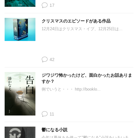
17
クリスマスのエピソードがある作品
12月24日はクリスマス・イブ、12月25日は...
42
ジワジワ怖かったけど、面白かったお話ありま
すか？
例でいうと・・・ http://booklo...
11
鬱になる小説
今年は夏休みを使って"鬱になる"小説をいろいろ...