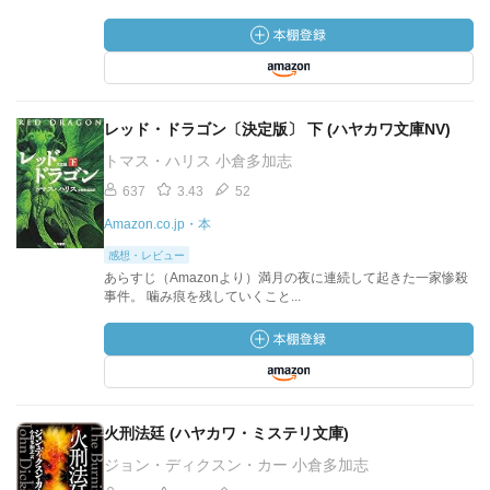
レッド・ドラゴン〔決定版〕 下 (ハヤカワ文庫NV)
トマス・ハリス 小倉多加志
637
3.43
52
Amazon.co.jp・本
感想・レビュー
あらすじ（Amazonより）満月の夜に連続して起きた一家惨殺
事件。 噛み痕を残していくこと...
火刑法廷 (ハヤカワ・ミステリ文庫)
ジョン・ディクスン・カー 小倉多加志