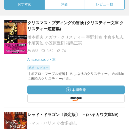
おすすめ
評価
レビュー数
クリスマス・プディングの冒険 (クリスティー文庫 ク
リスティー短篇集)
橋本福夫 アガサ・クリスティー 宇野利泰 小倉多加志
小尾芙佐 小笠原豊樹 福島正実
883
3.62
74
Amazon.co.jp・本
感想・レビュー
【ポアロ・マープル短編】 久しぶりのクリスティー。 Audible
に未読のクリスティーが追...
レッド・ドラゴン〔決定版〕 上 (ハヤカワ文庫NV)
トマス・ハリス 小倉多加志