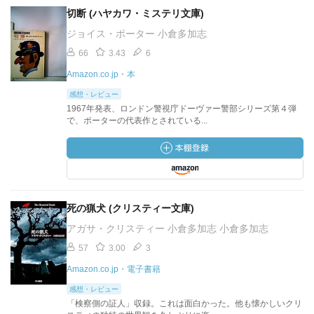
切断 (ハヤカワ・ミステリ文庫)
ジョイス・ポーター 小倉多加志
66
3.43
6
Amazon.co.jp・本
感想・レビュー
1967年発表、ロンドン警視庁ドーヴァー警部シリーズ第４弾
で、ポーターの代表作とされている...
死の猟犬 (クリスティー文庫)
アガサ・クリスティー 小倉多加志 小倉多加志
57
3.00
3
Amazon.co.jp・電子書籍
感想・レビュー
「検察側の証人」収録。これは面白かった。他も懐かしいクリ