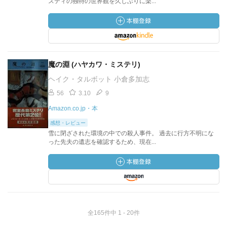
スティの独特の世界観を久しぶりに楽...
魔の淵 (ハヤカワ・ミステリ)
ヘイク・タルボット 小倉多加志
56
3.10
9
Amazon.co.jp・本
感想・レビュー
雪に閉ざされた環境の中での殺人事件。 過去に行方不明にな
った先夫の遺志を確認するため、現在...
全165件中 1 - 20件