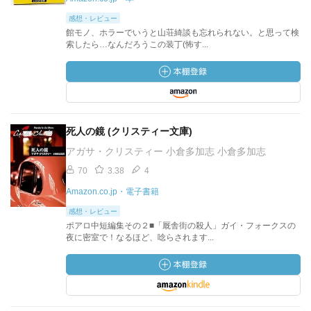
感想・レビュー
館モノ、ホラーでいうと山荘綺談も忘れられない。と思って検
索したら…なんだろうこの装丁(怖す...
死人の鏡 (クリスティー文庫)
アガサ・クリスティー 小倉多加志 小倉多加志
70
3.38
4
Amazon.co.jp・電子書籍
感想・レビュー
ポアロ中短編集その２■「厩舎街の殺人」ガイ・フォークスの
夜に密室で！なるほど、唸らされます...