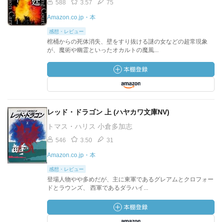
588
3.57
75
Amazon.co.jp・本
感想・レビュー
棺桶からの死体消失、壁をすり抜ける謎の女などの超常現象
が、魔術や幽霊といったオカルトの魔風...
レッド・ドラゴン 上 (ハヤカワ文庫NV)
トマス・ハリス 小倉多加志
546
3.50
31
Amazon.co.jp・本
感想・レビュー
登場人物やや多めだが、主に東軍であるグレアムとクロフォー
ドとラウンズ、 西軍であるダラハイ...