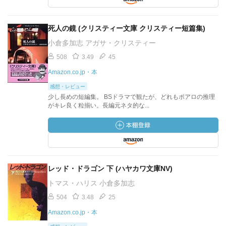
死人の鏡 (クリスティー文庫 クリスティー短篇集)
小倉多加志 アガサ・クリスティー
508
3.49
45
Amazon.co.jp・本
感想・レビュー
少し長めの短編集。 BSドラマで観たが、どれもポアロの推理
がキレ良く粒揃い。長編元ネタ的な...
レッド・ドラゴン 下 (ハヤカワ文庫NV)
トマス・ハリス 小倉多加志
504
3.48
25
Amazon.co.jp・本