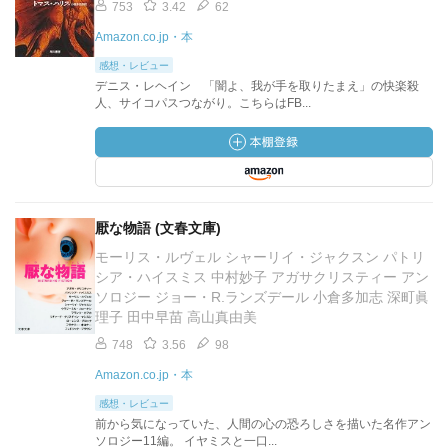
753
3.42
62
Amazon.co.jp・本
感想・レビュー
デニス・レヘイン 「闇よ、我が手を取りたまえ」の快楽殺
人、サイコパスつながり。こちらはFB...
厭な物語 (文春文庫)
モーリス・ルヴェル シャーリイ・ジャクスン パトリ
シア・ハイスミス 中村妙子 アガサクリスティー アン
ソロジー ジョー・R.ランズデール 小倉多加志 深町眞
理子 田中早苗 高山真由美
748
3.56
98
Amazon.co.jp・本
感想・レビュー
前から気になっていた、人間の心の恐ろしさを描いた名作アン
ソロジー11編。 イヤミスと一口...