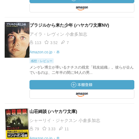
ブラジルから来た少年 (ハヤカワ文庫NV)
アイラ・レヴィン 小倉多加志
113
3.52
7
Amazon.co.jp・本
感想・レビュー
メンゲレ博士が率いるナチスの残党「戦友組織」。彼らが企ん
でいるのは、二年半の間に94人の男...
山荘綺談 (ハヤカワ文庫)
シャーリイ・ジャクスン 小倉多加志
79
3.33
11
Amazon.co.jp・本