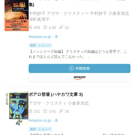
集)
中村妙子 アガサ・クリスティー 中村妙子 小倉多加志
深町眞理子
406
3.40
32
Amazon.co.jp・本
感想・レビュー
【ノンシリーズ短編】 クリスティの短編はどうも苦手で、こ
れまでほとんど読んでこなかった。 ...
ポアロ登場 (ハヤカワ文庫 3)
アガサ・クリスティ 小倉多加志
231
3.41
16
Amazon.co.jp・本
感想・レビュー