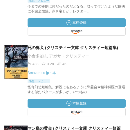
感想・レビュー
今までの惨劇は何だったのだとなる、取って付けたような解決
に不完全燃焼。赤き竜とか、レクター...
死の猟犬 (クリスティー文庫 クリスティー短篇集)
小倉多加志 アガサ・クリスティー
438
3.28
46
Amazon.co.jp・本
感想・レビュー
怪奇幻想短編集。解説にもあるように降霊会や精神科医の登場
する似たパターンが多いが、いつもの...
マン島の黄金 (クリスティー文庫 クリスティー短篇