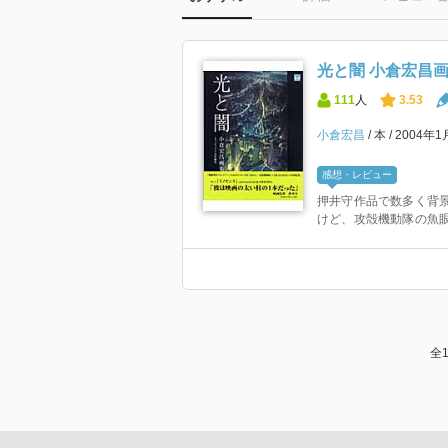
光と闇 小倉宏昌画集
111
人
3.53
小倉宏昌
本
2004年
感想・レビュー
押井守作品で数多く背景
けど、攻殻機動隊の魚
全