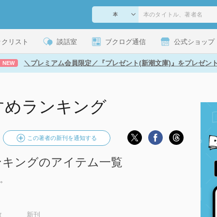
ックリスト
談話室
ブクログ通信
公式ショップ
＼プレミアム会員限定／『プレゼント(新潮文庫)』をプレゼン
NEW
すめランキング
この著者の新刊を通知する
ンキングのアイテム一覧
。
数
新刊