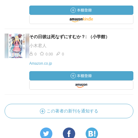
その日彼は死なずにすむか？: （小学館）
小木君人
0
0.00
0
Amazon.co.jp
この著者の新刊を通知する