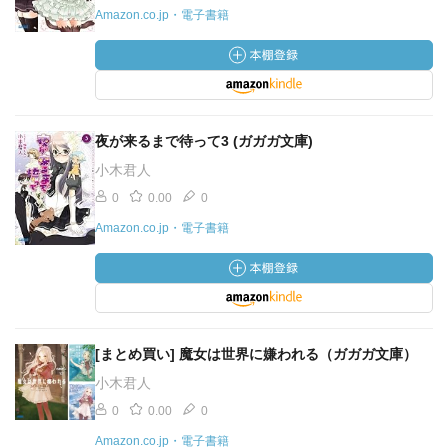
Amazon.co.jp・電子書籍
夜が来るまで待って3 (ガガガ文庫)
小木君人
0
0.00
0
Amazon.co.jp・電子書籍
[まとめ買い] 魔女は世界に嫌われる（ガガガ文庫）
小木君人
0
0.00
0
Amazon.co.jp・電子書籍