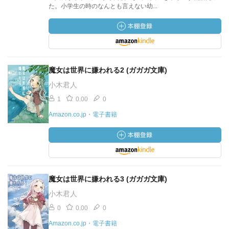
た。小学生の時のなんとも言えない幼...
魔女は世界に嫌われる2 (ガガガ文庫)
小木君人
1
0.00
0
Amazon.co.jp・電子書籍
魔女は世界に嫌われる3 (ガガガ文庫)
小木君人
0
0.00
0
Amazon.co.jp・電子書籍