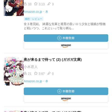
33
3.13
3
Amazon.co.jp・本
感想・レビュー
全３巻完結。 綺麗な先輩と発育の良いロリ少女と猫娘が怪物
と戦いつつ、これといって取り柄も...
夜が来るまで待って (2) (ガガガ文庫)
小木君人
21
3.67
0
Amazon.co.jp・本