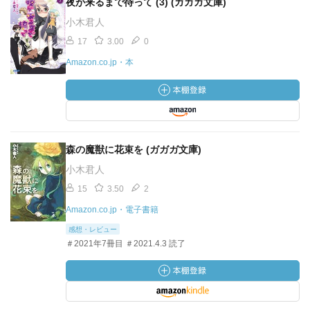
夜が来るまで待って (3) (ガガガ文庫)
小木君人
17
3.00
0
Amazon.co.jp・本
森の魔獣に花束を (ガガガ文庫)
小木君人
15
3.50
2
Amazon.co.jp・電子書籍
感想・レビュー
＃2021年7冊目 ＃2021.4.3 読了