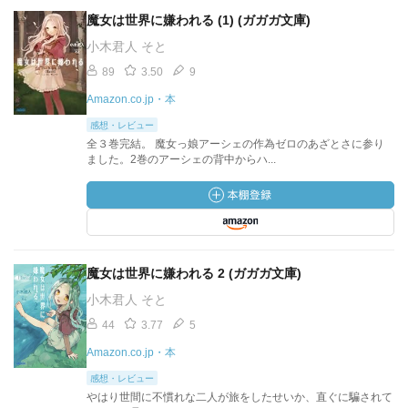
魔女は世界に嫌われる (1) (ガガガ文庫)
小木君人 そと
89
3.50
9
Amazon.co.jp・本
感想・レビュー
全３巻完結。 魔女っ娘アーシェの作為ゼロのあざとさに参り
ました。2巻のアーシェの背中からハ...
魔女は世界に嫌われる 2 (ガガガ文庫)
小木君人 そと
44
3.77
5
Amazon.co.jp・本
感想・レビュー
やはり世間に不慣れな二人が旅をしたせいか、直ぐに騙されて