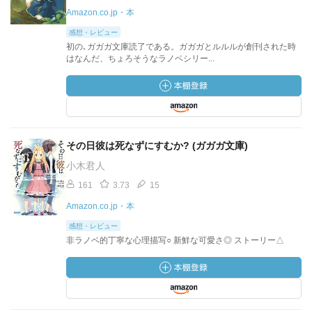
Amazon.co.jp・本
感想・レビュー
初の､ガガガ文庫読了である。ガガガとルルルが創刊された時
はなんだ、ちょろそうなラノベシリー...
その日彼は死なずにすむか? (ガガガ文庫)
小木君人
161
3.73
15
Amazon.co.jp・本
感想・レビュー
非ラノベ的丁寧な心理描写○ 新鮮な可愛さ◎ ストーリー△