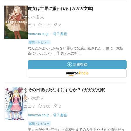
魔女は世界に嫌われる (ガガガ文庫)
小木君人
8
3.25
2
Amazon.co.jp・電子書籍
感想・レビュー
なんだかよくわからない罪状で父親が殺された． 更に一家斬
首にしろという． 子供２人に斬...
その日彼は死なずにすむか？ (ガガガ文庫)
小木君人
7
3.00
2
Amazon.co.jp・電子書籍
感想・レビュー
主人公が小学4年生から高校生までの人生をやり直す物語だっ