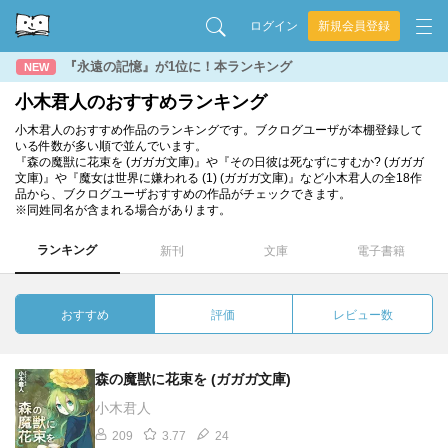
ログイン
新規会員登録
『永遠の記憶』が1位に！本ランキング
NEW
小木君人のおすすめランキング
小木君人のおすすめ作品のランキングです。ブクログユーザが本棚登録して
いる件数が多い順で並んでいます。
『森の魔獣に花束を (ガガガ文庫)』や『その日彼は死なずにすむか? (ガガガ
文庫)』や『魔女は世界に嫌われる (1) (ガガガ文庫)』など小木君人の全18作
品から、ブクログユーザおすすめの作品がチェックできます。
※同姓同名が含まれる場合があります。
ランキング
新刊
文庫
電子書籍
おすすめ
評価
レビュー数
森の魔獣に花束を (ガガガ文庫)
小木君人
209
3.77
24