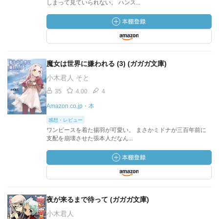
しまって見ていられない。 ハンス...
魔女は世界に嫌われる (3) (ガガガ文庫)
小木君人 そと
35
4.00
4
Amazon.co.jp・本
感想・レビュー
ワンピースを着た揚羽が可愛い。 まさかミドナが三百年前に
支配を崩壊させた張本人だなん...
夜が来るまで待って (ガガガ文庫)
小木君人