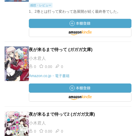
感想・レビュー
1、2巻とは打って変わって急展開が続く最終巻でした。
夜が来るまで待って (ガガガ文庫)
小木君人
0
0.00
0
Amazon.co.jp・電子書籍
夜が来るまで待って2 (ガガガ文庫)
小木君人
0
0.00
0