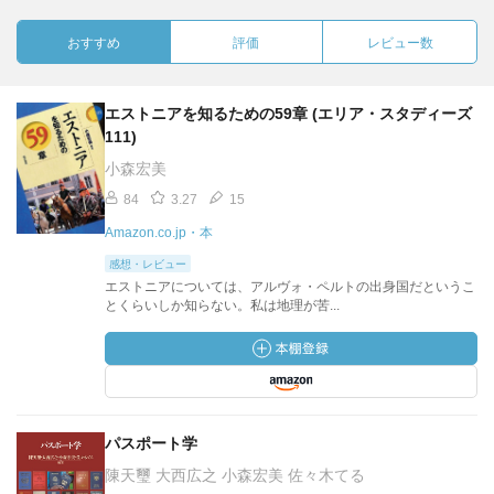
おすすめ
評価
レビュー数
エストニアを知るための59章 (エリア・スタディーズ
111)
小森宏美
84
3.27
15
Amazon.co.jp・本
感想・レビュー
エストニアについては、アルヴォ・ペルトの出身国だというこ
とくらいしか知らない。私は地理が苦...
パスポート学
陳天璽 大西広之 小森宏美 佐々木てる