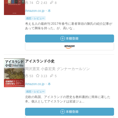
74
2.43
8
Amazon.co.jp・本
感想・レビュー
考える人の最終刊 2017年春号に著者筆頭の陳氏の紹介記事が
あって興味を持った。が、高いな...
アイスランド小史
岡沢憲芙 小森宏美 グンナーカールソン
53
3.13
5
Amazon.co.jp・本
感想・レビュー
北欧の島国、アイスランドの歴史を教科書的に簡単に著した
本。個人としてアイスランドは岩波ジュ...