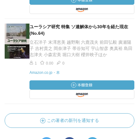
ユーラシア研究 特集 ソ連解体から30年を経た現在
(No.64)
立石洋子 末澤恵美 越野剛 六鹿茂夫 前田弘毅 廣瀬陽
子 吉村貴之 岡奈津子 帯谷知可 宇山智彦 奥真裕 島田
志津夫 小森宏美 堀口大樹 櫻井映子ほか
1
0.00
0
Amazon.co.jp・本
この著者の新刊を通知する