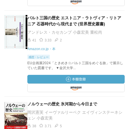
バルト三国の歴史 エストニア・ラトヴィア・リトア
ニア 石器時代から現代まで (世界歴史叢書)
アンドレス・カセカンプ 小森宏美 重松尚
41
3.33
2
Amazon.co.jp・本
感想・レビュー
EU企画展2024「ときめき☆バルト三国をめぐる旅」で展示し
ていた図書です。 ▼金沢大学...
ノルウェーの歴史 氷河期から今日まで
岡沢憲芙 イーヴァルリーベク エイヴィンステーネシ
ェン 小森宏美
38
3.71
5