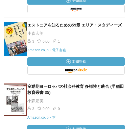
エストニアを知るための59章 エリア・スタディーズ
小森宏美
3
0.00
1
Amazon.co.jp・電子書籍
変動期ヨーロッパの社会科教育 多様性と統合 (早稲田
教育叢書 35)
小森宏美
3
0.00
0
Amazon.co.jp・本