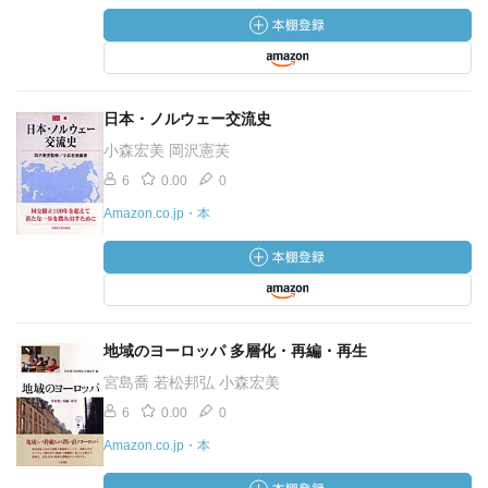
日本・ノルウェー交流史
小森宏美 岡沢憲芙
6
0.00
0
Amazon.co.jp・本
地域のヨーロッパ 多層化・再編・再生
宮島喬 若松邦弘 小森宏美
6
0.00
0
Amazon.co.jp・本