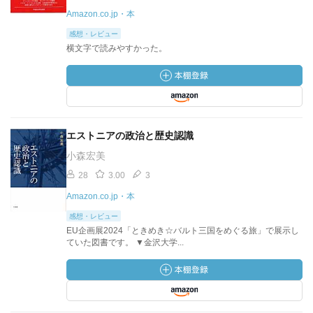
Amazon.co.jp・本
感想・レビュー
横文字で読みやすかった。
エストニアの政治と歴史認識
小森宏美
28
3.00
3
Amazon.co.jp・本
感想・レビュー
EU企画展2024「ときめき☆バルト三国をめぐる旅」で展示し
ていた図書です。 ▼金沢大学...