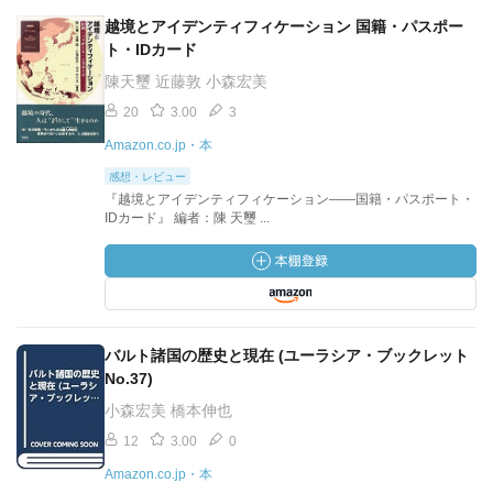
越境とアイデンティフィケーション 国籍・パスポー
ト・IDカード
陳天璽 近藤敦 小森宏美
20
3.00
3
Amazon.co.jp・本
感想・レビュー
『越境とアイデンティフィケーション――国籍・パスポート・
IDカード』 編者：陳 天璽 ...
バルト諸国の歴史と現在 (ユーラシア・ブックレット
No.37)
小森宏美 橋本伸也
12
3.00
0
Amazon.co.jp・本