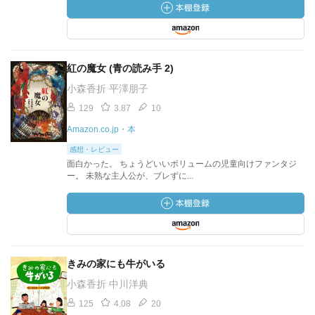
紅の魔女 (青の読み手 2)
小森香折 平澤朋子
129
3.87
10
Amazon.co.jp・本
感想・レビュー
面白かった。 ちょうどいいボリュームの児童向けファンタジ
ー。 未熟な主人公が、ブレずに...
きみの家にも牛がいる
小森香折 中川洋典
125
4.08
20