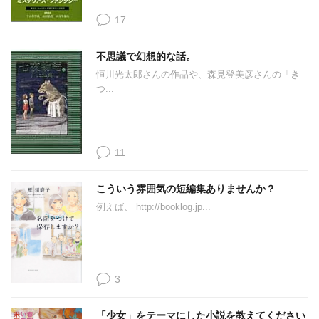
17
不思議で幻想的な話。
恒川光太郎さんの作品や、森見登美彦さんの「き
つ...
11
こういう雰囲気の短編集ありませんか？
例えば、 http://booklog.jp...
3
「少女」をテーマにした小説を教えてください