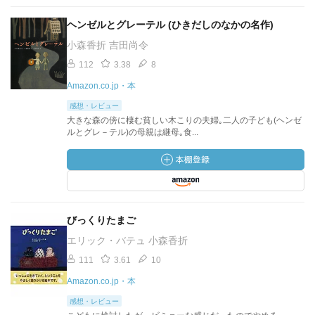
ヘンゼルとグレーテル (ひきだしのなかの名作)
小森香折 吉田尚令
112
3.38
8
Amazon.co.jp・本
感想・レビュー
大きな森の傍に棲む貧しい木こりの夫婦｡二人の子ども(ヘンゼ
ルとグレ－テル)の母親は継母｡食...
びっくりたまご
エリック・バテュ 小森香折
111
3.61
10
Amazon.co.jp・本
感想・レビュー