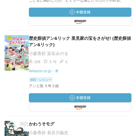
こどもに検討したが、ビミョーな感じだったのでやめる。
歴史探偵アン&リック 里見家の宝をさがせ! (歴史探偵
アン&リック)
小森香折 染谷みのる
108
3.79
4
Amazon.co.jp・本
感想・レビュー
アンと陸 ５年２組
かわうそモグ
小森香折 長谷川義史