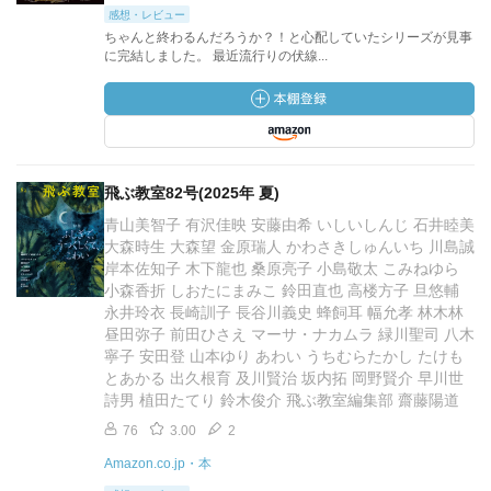
感想・レビュー
ちゃんと終わるんだろうか？！と心配していたシリーズが見事
に完結しました。 最近流行りの伏線...
飛ぶ教室82号(2025年 夏)
青山美智子 有沢佳映 安藤由希 いしいしんじ 石井睦美
大森時生 大森望 金原瑞人 かわさきしゅんいち 川島誠
岸本佐知子 木下龍也 桑原亮子 小島敬太 こみねゆら
小森香折 しおたにまみこ 鈴田直也 高楼方子 旦悠輔
永井玲衣 長崎訓子 長谷川義史 蜂飼耳 幅允孝 林木林
昼田弥子 前田ひさえ マーサ・ナカムラ 緑川聖司 八木
寧子 安田登 山本ゆり あわい うちむらたかし たけも
とあかる 出久根育 及川賢治 坂内拓 岡野賢介 早川世
詩男 植田たてり 鈴木俊介 飛ぶ教室編集部 齋藤陽道
76
3.00
2
Amazon.co.jp・本