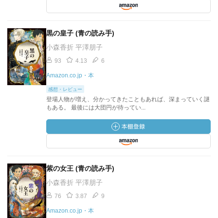
黒の皇子 (青の読み手)
小森香折 平澤朋子
93
4.13
6
Amazon.co.jp・本
感想・レビュー
登場人物が増え、分かってきたこともあれば、深まっていく謎
もある。 最後には大団円が待ってい...
紫の女王 (青の読み手)
小森香折 平澤朋子
76
3.87
9
Amazon.co.jp・本