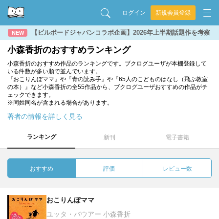
ログイン
新規会員登録
【ビルボードジャパンコラボ企画】2026年上半期話題作を考察
NEW
小森香折のおすすめランキング
小森香折のおすすめ作品のランキングです。ブクログユーザが本棚登録して
いる件数が多い順で並んでいます。
『おこりんぼママ』や『青の読み手』や『65人のこどものはなし（飛ぶ教室
の本）』など小森香折の全55作品から、ブクログユーザおすすめの作品がチ
ェックできます。
※同姓同名が含まれる場合があります。
著者の情報を詳しく見る
ランキング
新刊
電子書籍
おすすめ
評価
レビュー数
おこりんぼママ
ユッタ・バウアー 小森香折