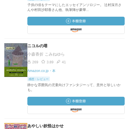
子供の頃をテーマにしたエッセイアンソロジー。 辻村深月さ
んや村田沙耶香さん他、執筆陣が豪華...
ニコルの塔
小森香折 こみねゆら
269
3.89
41
Amazon.co.jp・本
感想・レビュー
静かな雰囲気の児童向けファンタジーって、意外と珍しいか
も。
あやしい妖怪はかせ