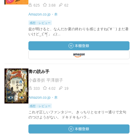
625
3.68
62
Amazon.co.jp・本
感想・レビュー
盆が明けると、なんだか夏の終わりを感じますね(´∀｀) まだ暑
いけど_:(´ཀ`」 ∠):...
青の読み手
小森香折 平澤朋子
333
4.02
19
Amazon.co.jp・本
感想・レビュー
これぞ正しいファンタジー。 きっちりとセオリー通りで文句
のつけようがない。 ドキドキもハラ...