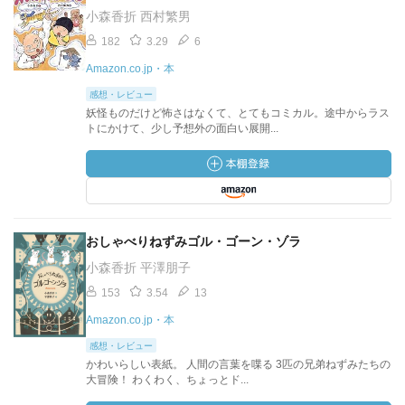
小森香折 西村繁男
182
3.29
6
Amazon.co.jp・本
感想・レビュー
妖怪ものだけど怖さはなくて、とてもコミカル。途中からラス
トにかけて、少し予想外の面白い展開...
おしゃべりねずみゴル・ゴーン・ゾラ
小森香折 平澤朋子
153
3.54
13
Amazon.co.jp・本
感想・レビュー
かわいらしい表紙。 人間の言葉を喋る 3匹の兄弟ねずみたちの
大冒険！ わくわく、ちょっとド...