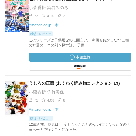
小森香折 染谷みのる
73
4.10
2
Amazon.co.jp・本
感想・レビュー
このシリーズは子供用なのに面白い。 今回も良かった〜 三種
の神器の一つの剣を探す話。 子供...
うしろの正面 (わくわく読み物コレクション 13)
小森香折 佐竹美保
71
4.08
8
Amazon.co.jp・本
感想・レビュー
12歳直前、暁彦は(一度も会ったことのない)亡くなった父の実
家へ一人で行くことになった。 ...