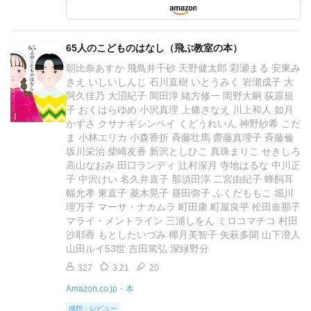
65人のこどものはなし（飛ぶ教室の本）
朝比奈あすか 飛鳥井千砂 天野健太郎 彩瀬まる 安東み
きえ いしいしんじ 石川直樹 いとうみく 岩瀬成子 大
阿久佳乃 大沼紀子 岡田淳 緒方修一 岡野大嗣 荻原規
子 おくはらゆめ 小沢真理 上條さなえ 川上和人 如月
かずさ クサナギシンペイ くどうれいん 神野紗希 こだ
ま 小林エリカ 小森香折 斉藤壮馬 齋藤真理子 斉藤倫
坂川栄治 柴崎友香 新沢としひこ 真珠まりこ せきしろ
高山なおみ 田口ランディ 辻村深月 寺地はるな 中川正
子 中沢けい 名久井直子 那須田淳 二宮由紀子 蜂飼耳
幅允孝 東直子 菱木晃子 昼田弥子 ふくだももこ 堀川
理万子 マーサ・ナカムラ 町田康 町屋良平 松田奈那子
マライ・メントライン 三浦しをん ミロコマチコ 村田
沙耶香 もとしたいづみ 椰月美智子 矢萩多聞 山下澄人
山田ルイ53世 吉田篤弘 深緑野分
327
3.21
20
Amazon.co.jp・本
感想・レビュー