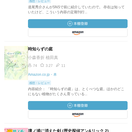
感想・レビュー
道尾秀介さんがSNSで前に紹介していたので。 存在は知って
いたけど、こういう内容の定期刊行...
時知らずの庭
小森香折 植田真
74
3.27
11
Amazon.co.jp・本
感想・レビュー
内容紹介： 「時知らずの庭」は、とくべつな庭。ほかのどこ
にもない植物がたくさん育っている...
壇ノ浦に消えた剣 (歴史探偵アン&リック 2)