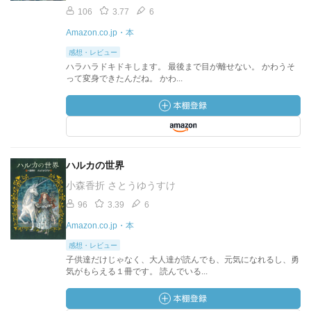
106
3.77
6
Amazon.co.jp・本
感想・レビュー
ハラハラドキドキします。 最後まで目が離せない。 かわうそ
って変身できたんだね。 かわ...
ハルカの世界
小森香折 さとうゆうすけ
96
3.39
6
Amazon.co.jp・本
感想・レビュー
子供達だけじゃなく、大人達が読んでも、元気になれるし、勇
気がもらえる１冊です。 読んでいる...