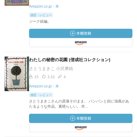
Amazon.co.jp・本
感想・レビュー
ジーク続編。
わたしの秘密の花園 (偕成社コレクション)
さとうまきこ 小沢摩純
15
3.33
4
Amazon.co.jp・本
感想・レビュー
さとうまきこさんの原液そのまま。 バンバンと顔に強風があ
たるような作品。素晴らしい。 作...