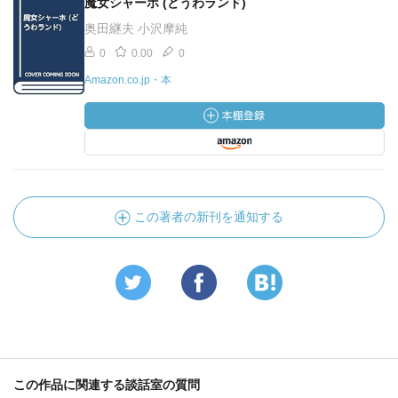
魔女シャーホ (どうわランド)
奥田継夫 小沢摩純
0
0.00
0
Amazon.co.jp・本
この著者の新刊を通知する
この作品に関連する談話室の質問