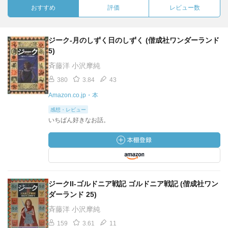
おすすめ
評価
レビュー数
ジーク-月のしずく日のしずく (偕成社ワンダーランド
5)
斉藤洋 小沢摩純
380
3.84
43
Amazon.co.jp・本
感想・レビュー
いちばん好きなお話。
ジークII-ゴルドニア戦記 ゴルドニア戦記 (偕成社ワン
ダーランド 25)
斉藤洋 小沢摩純
159
3.61
11