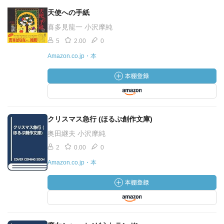
天使への手紙
喜多見龍一 小沢摩純
5
2.00
0
Amazon.co.jp・本
クリスマス急行 (ほるぷ創作文庫)
奥田継夫 小沢摩純
2
0.00
0
Amazon.co.jp・本