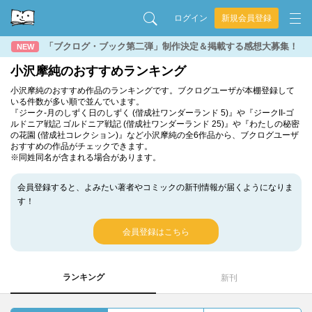
ログイン
新規会員登録
「ブクログ・ブック第二弾」制作決定＆掲載する感想大募集！
NEW
小沢摩純のおすすめランキング
小沢摩純のおすすめ作品のランキングです。ブクログユーザが本棚登録して
いる件数が多い順で並んでいます。
『ジーク-月のしずく日のしずく (偕成社ワンダーランド 5)』や『ジークII-ゴ
ルドニア戦記 ゴルドニア戦記 (偕成社ワンダーランド 25)』や『わたしの秘密
の花園 (偕成社コレクション)』など小沢摩純の全6作品から、ブクログユーザ
おすすめの作品がチェックできます。
※同姓同名が含まれる場合があります。
会員登録すると、よみたい著者やコミックの新刊情報が届くようになりま
す！
会員登録はこちら
ランキング
新刊