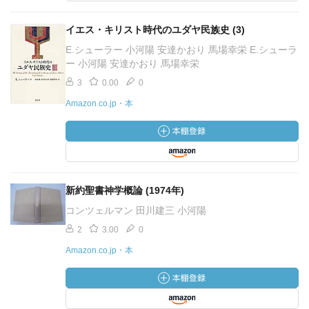
イエス・キリスト時代のユダヤ民族史 (3)
E.シューラー 小河陽 安達かおり 馬場幸栄 E.シューラ
ー 小河陽 安達かおり 馬場幸栄
3
0.00
0
Amazon.co.jp・本
新約聖書神学概論 (1974年)
コンツェルマン 田川建三 小河陽
2
3.00
0
Amazon.co.jp・本