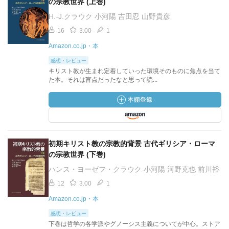
の宗教世界 (上巻)
H.‐J.クラウク 小河陽 吉田忍 山野貴彦
16
3.00
1
Amazon.co.jp・本
感想・レビュー
キリスト教が生まれ定着していった環境そのものに焦点を当て
た本。それは盲点だったなと思って読...
初期キリスト教の宗教的背景 古代ギリシア・ローマ
の宗教世界 (下巻)
ハンス・ヨーゼフ・クラウク 小河陽 河野克也 前川裕
12
3.00
1
Amazon.co.jp・本
感想・レビュー
下巻は哲学の各学派やグノーシス主義についてが中心。ストア