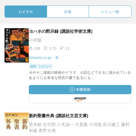
おすすめ
評価
レビュー数
ヨハネの黙示録 (講談社学術文庫)
小河陽
189
3.70
11
Amazon.co.jp・本
感想・レビュー
今やそこ彼処の映画やドラマ、小説などでネタに使われている
あまりにも有名な預言の書であるにも...
新約聖書外典 (講談社文芸文庫)
荒井献 佐竹明 八木誠一 大貫隆 小河陽 田川建三 藤村
和義 青野太潮