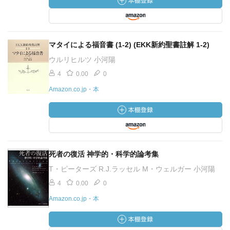
マタイによる福音書 (1-2) (EKK新約聖書註解 1‐2)
ウルリヒルツ 小河陽
4
0.00
0
Amazon.co.jp・本
死者の復活 神学的・科学的論考集
T・ピーターズ R.J.ラッセル M・ウェルガー 小河陽
4
0.00
0
Amazon.co.jp・本