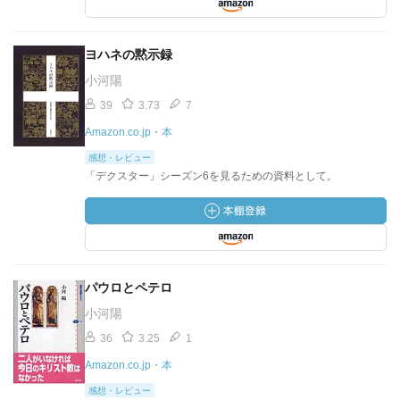
ヨハネの黙示録
小河陽
39
3.73
7
Amazon.co.jp・本
感想・レビュー
「デクスター」シーズン6を見るための資料として。
パウロとペテロ
小河陽
36
3.25
1
Amazon.co.jp・本
感想・レビュー