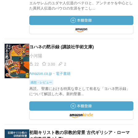
エルサレムのユダヤ人伝道のペテロと、アンテオケを中心とし
た異邦人伝道のパウロの生涯をすこし...
ヨハネの黙示録 (講談社学術文庫)
小河陽
22
3.00
2
Amazon.co.jp・電子書籍
感想・レビュー
再読。 聖書における特異な章として有名な「ヨハネ黙示録」
について解説した本。新約聖書...
初期キリスト教の宗教的背景 古代ギリシア・ローマ