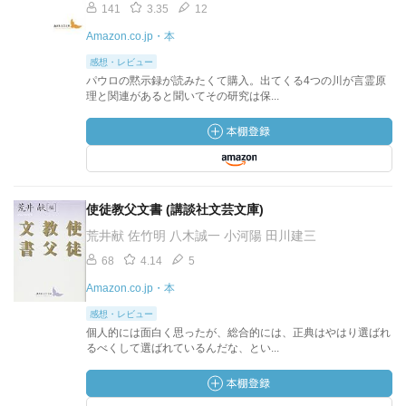
141
3.35
12
Amazon.co.jp・本
感想・レビュー
パウロの黙示録が読みたくて購入。出てくる4つの川が言霊原
理と関連があると聞いてその研究は保...
使徒教父文書 (講談社文芸文庫)
荒井献 佐竹明 八木誠一 小河陽 田川建三
68
4.14
5
Amazon.co.jp・本
感想・レビュー
個人的には面白く思ったが、総合的には、正典はやはり選ばれ
るべくして選ばれているんだな、とい...