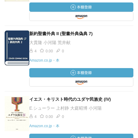
新約聖書外典 II (聖書外典偽典 7)
大貫隆 小河陽 荒井献
4
0.00
0
Amazon.co.jp・本
イエス・キリスト時代のユダヤ民族史 (IV)
E.シューラー 上村静 大庭昭博 小河陽
4
0.00
0
Amazon.co.jp・本