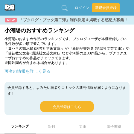
ログイン
新規会員登録
「ブクログ・ブック第二弾」制作決定＆掲載する感想大募集！
NEW
小河陽のおすすめランキング
小河陽のおすすめ作品のランキングです。ブクログユーザが本棚登録してい
る件数が多い順で並んでいます。
『ヨハネの黙示録 (講談社学術文庫)』や『新約聖書外典 (講談社文芸文庫)』や
『使徒教父文書 (講談社文芸文庫)』など小河陽の全33作品から、ブクログユ
ーザおすすめの作品がチェックできます。
※同姓同名が含まれる場合があります。
著者の情報を詳しく見る
会員登録すると、よみたい著者やコミックの新刊情報が届くようになりま
す！
会員登録はこちら
ランキング
新刊
文庫
電子書籍