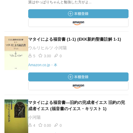
派はやっぱりちゃんと勉強した方がよ...
マタイによる福音書 (1-1) (EKK新約聖書註解 1‐1)
ウルリヒルツ 小河陽
5
3.00
0
Amazon.co.jp・本
マタイによる福音書―旧約の完成者イエス 旧約の完
成者イエス (福音書のイエス・キリスト 1)
小河陽
4
0.00
0