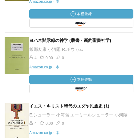
Amazon.co.jp・本
ヨハネ黙示録の神学 (叢書・新約聖書神学)
飯郷友康 小河陽 R.ボウカム
4
0.00
0
Amazon.co.jp・本
イエス・キリスト時代のユダヤ民族史 (1)
E.シューラー 小河陽 エーミールシューラー 小河陽
4
0.00
0
Amazon.co.jp・本