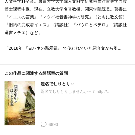
人文科学科卒業。東京大学大学院人文科学研究科西洋古典学専攻
博士課程中退。現在、立教大学名誉教授、関東学院院長。著書に
『イエスの言葉』『マタイ福音書神学の研究』（ともに教文館）
『旧約の完成者イエス』（講談社）『パウロとペテロ』（講談社
選書メチエ）など。
「2018年 『ヨハネの黙示録』 で使われていた紹介文から引...
この作品に関連する談話室の質問
題名でしりとり～
題名でしりとりしませんか～？ http://...
6893