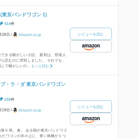
(東京バンドワゴン 1)
414
件
レビューを読む
月26日
Amazon.co.jp
できる騒がしい小説。 最初は、登場人
ら読むのに苦戦しました。 それでも、
で騒がしいの...
もっと読む
オブ・ラ・ダ 東京バンドワゴン
)
159
件
レビューを読む
月19日
Amazon.co.jp
第６弾。 春。 ある朝の東京バンドワゴ
れたワゴンの本の上に、青い林檎が１つ