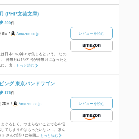
 (PHP文芸文庫)
200
件
レビューを読む
9月8日
Amazon.co.jp
は日本中の神々が集まるという。 なの
 神無月(ｶﾐﾅｼﾂﾞｷ)が神無月になったと
、出...
もっと読む
ビング 東京バンドワゴン
176
件
レビューを読む
月20日
Amazon.co.jp
目まぐるしく、つまらないことで心を悩
逃してしまうのはもったいない…。ほん
チさんの語りに毎回...
もっと読む