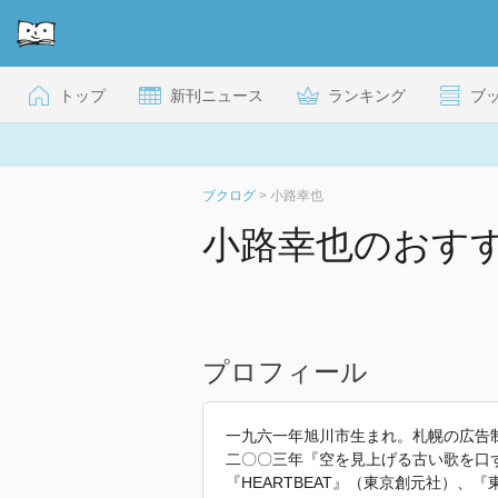
トップ
新刊ニュース
ランキング
ブ
ブクログ
>
小路幸也
小路幸也のおす
プロフィール
一九六一年旭川市生まれ。札幌の広告
二〇〇三年『空を見上げる古い歌を口ずさむ 
『HEARTBEAT』（東京創元社）