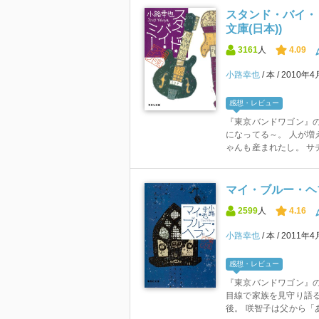
スタンド・バイ・ミ
文庫(日本))
3161
人
4.09
小路幸也
本
2010年4
感想・レビュー
『東京バンドワゴン』の
になってる～。 人が増
ゃんも産まれたし。 サチ
マイ・ブルー・ヘ
2599
人
4.16
小路幸也
本
2011年4
感想・レビュー
『東京バンドワゴン』の
目線で家族を見守り語る
後。 咲智子は父から「あ