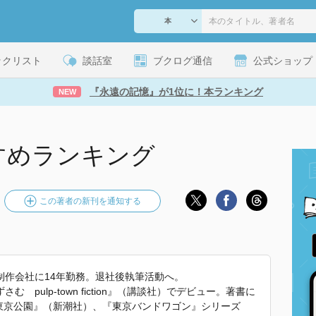
ックリスト
談話室
ブクログ通信
公式ショップ
『永遠の記憶』が1位に！本ランキング
NEW
すめランキング
この著者の新刊を通知する
制作会社に14年勤務。退社後執筆活動へ。
pulp-town fiction』（講談社）でデビュー。著書に
、『東京公園』（新潮社）、『東京バンドワゴン』シリーズ