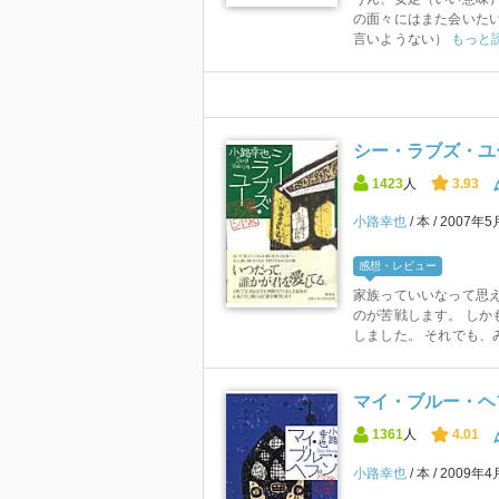
の面々にはまた会いたい
言いようない）
もっと
シー・ラブズ・ユ
1423
人
3.93
小路幸也
本
2007年5
感想・レビュー
家族っていいなって思え
のが苦戦します。 しか
しました。 それでも、み
マイ・ブルー・ヘ
1361
人
4.01
小路幸也
本
2009年4