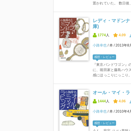
置かれていた。 数日後、
レディ・マドンナ 
庫)
1774
人
4.09
小路幸也
本
2013年8
感想・レビュー
『東京バンドワゴン』の
に、堀田家と藤島ハウス
感にほっこりにっこり。 
オール・マイ・ラ
1444
人
4.06
小路幸也
本
2010年4
感想・レビュー
うん、安定（いい意味）