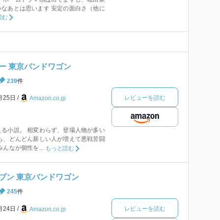
なあとは思います 安定の面白さ（他に
読む
ー 東京バンドワゴン
239
件
レビューを読む
月25日
Amazon.co.jp
る小説。 相変わらず、登場人物が多い
も、どんどん新しい人が増えて悪戦苦闘
んなが個性を...
もっと読む
ブン 東京バンドワゴン
245
件
レビューを読む
月24日
Amazon.co.jp