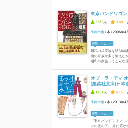
東京バンドワゴン 
2262
人
3.88
小路幸也
本
2006年4
感想・レビュー
昭和の核家族を疑似体験
物の家族が多く憶えなが
昭和の家族ってこんな感じ
オブ・ラ・ディ 
(集英社文庫(日本)
1951
人
4.15
小路幸也
本
2013年4
感想・レビュー
『東京バンドワゴン』の
ンの庇の下。 外に置か