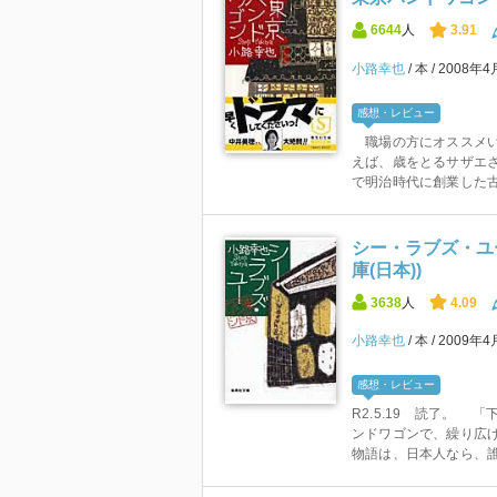
6644
人
3.91
小路幸也
本
2008年4
感想・レビュー
職場の方にオススメい
えば、歳をとるサザエ
で明治時代に創業した古本
シー・ラブズ・ユー
庫(日本))
3638
人
4.09
小路幸也
本
2009年4
感想・レビュー
R2.5.19 読了。
ンドワゴンで、繰り広
物語は、日本人なら、誰で