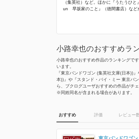
（集英社）など。ほかに『うたうひと』（
un 早坂家のこと』（徳間書店）など
「2010年 『北の作家 書下ろしアンソロ
しています。」
小路幸也のおすすめラ
小路幸也のおすすめ作品のランキングです
います。
『東京バンドワゴン (集英社文庫(日本))
本))』や『スタンド・バイ・ミー 東京バン
ら、ブクログユーザおすすめの作品がチェ
※同姓同名が含まれる場合があります。
おすすめ
評価
レビュー
東京バンドワゴン 