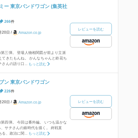
ー 東京バンドワゴン (集英社
266
件
レビューを読む
月20日
Amazon.co.jp
第三弾。 登場人物相関図が前より立派
えてきたもんね。 かんなちゃんと鈴花ち
さんの語り口...
もっと読む
ブン 東京バンドワゴン
226
件
レビューを読む
月20日
Amazon.co.jp
第四弾。 今回は番外編。 いつも温かな
、サチさんの娘時代を描く。 終戦直
る、政治に関...
もっと読む