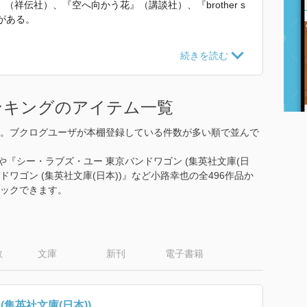
祥伝社）、『空へ向かう花』（講談社）、『brother s
がある。
ジーvol.2 utage・宴』 で使われていた紹介文から引用
ンキングのアイテム一覧
。ブクログユーザが本棚登録している件数が多い順で並んで
』や『シー・ラブズ・ユー 東京バンドワゴン (集英社文庫(日
ドワゴン (集英社文庫(日本))』など小路幸也の全496作品か
ックできます。
数
文庫
新刊
電子書籍
(集英社文庫(日本))