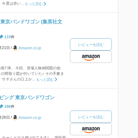
今度は赤い...
もっと読む
東京バンドワゴン (集英社文
133
件
レビューを読む
月21日
Amazon.co.jp
第7弾。 今回、登場人物相関図の他
の間取り図が付いていた♪ その手書き
サチさんの口上か...
もっと読む
ビング 東京バンドワゴン
196
件
レビューを読む
月26日
Amazon.co.jp
 ホームドラマ感は出てますし、堀田家