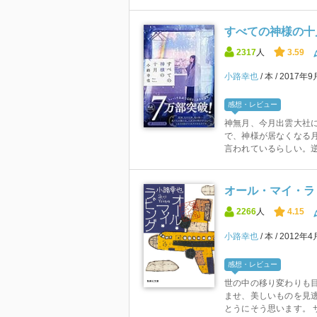
すべての神様の十月
2317
人
3.59
小路幸也
本
2017年
感想・レビュー
神無月、今月出雲大社に
で、神様が居なくなる月、
言われているらしい。逆に
オール・マイ・ラ
2266
人
4.15
小路幸也
本
2012年4
感想・レビュー
世の中の移り変わりも
ませ、美しいものを見
とうにそう思います。 サ