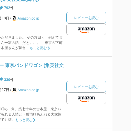
792
件
レビューを読む
月18日
Amazon.co.jp
ただきました。 その方曰く「例えて言
さん一家の話」だと。。。 東京の下町
屋さんが舞台...
もっと読む
 東京バンドワゴン (集英社文
330
件
レビューを読む
月17日
Amazon.co.jp
 「下町の一角、築七十年の古本屋・東京バ
げられる人情と下町情緒あふれる大家族
も懐...
もっと読む