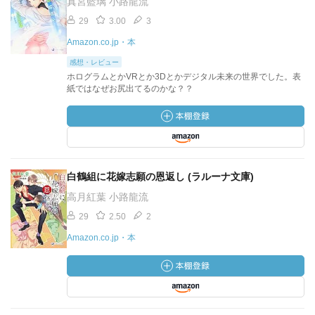
真宮藍璃 小路龍流
29
3.00
3
Amazon.co.jp・本
感想・レビュー
ホログラムとかVRとか3Dとかデジタル未来の世界でした。表
紙ではなぜお尻出てるのかな？？
白鶴組に花嫁志願の恩返し (ラルーナ文庫)
高月紅葉 小路龍流
29
2.50
2
Amazon.co.jp・本