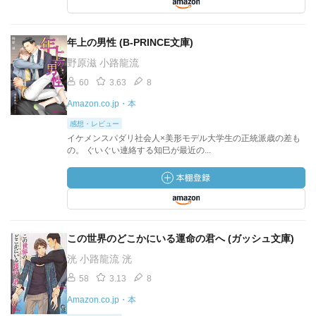
年上の男性 (B-PRINCE文庫)
野原滋 小路龍流
60
3.63
8
Amazon.co.jp・本
感想・レビュー
イケメンスパダリ社会人×美形モデル大学生の正統派歳の差も
の。 ぐいぐい連絡する知巳が最近の...
この世界のどこかにいる運命の君へ (ガッシュ文庫)
洸 小路龍流 洸
58
3.13
8
Amazon.co.jp・本