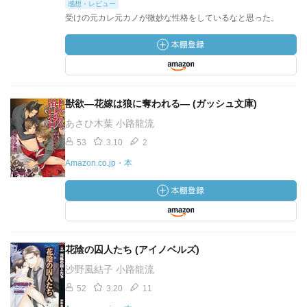
感想・レビュー
受けの元カレ元カノが微妙な性格をしているなと思った。
獣欲―花嫁は狼に奪われる― (ガッシュ文庫)
あさひ木葉 小路龍流
53
3.10
2
Amazon.co.jp・本
花陰の囚人たち (アイノベルズ)
沙野風結子 小路龍流
52
3.20
11