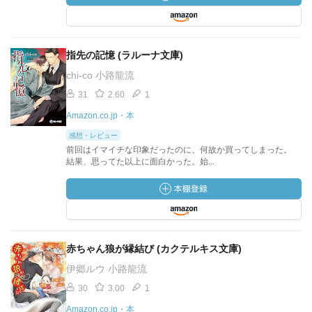
指先の記憶 (ラルーナ文庫)
chi‐co 小路龍流
31
2.60
1
Amazon.co.jp・本
感想・レビュー
前回はイマイチな印象だったのに、何故か買ってしまった。
結果、思ってた以上に面白かった。始...
赤ちゃん狼が縁結び (カクテルキス文庫)
伊郷ルウ 小路龍流
30
3.00
1
Amazon.co.jp・本