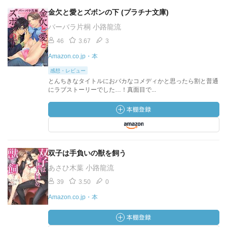
金欠と愛とズボンの下 (プラチナ文庫)
バーバラ片桐 小路龍流
46
3.67
3
Amazon.co.jp・本
感想・レビュー
とんちきなタイトルにおバカなコメディかと思ったら割と普通
にラブストーリーでした…！真面目で...
双子は手負いの獣を飼う
あさひ木葉 小路龍流
39
3.50
0
Amazon.co.jp・本