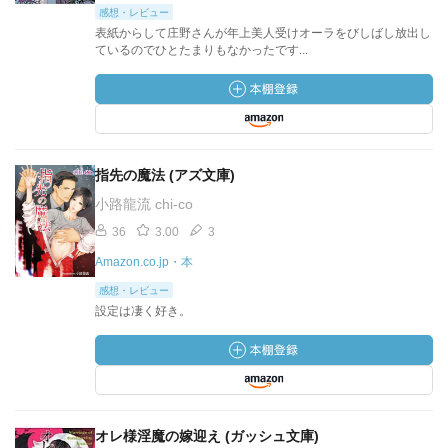
感想・レビュー
表紙からして庄野さんが年上美人受けオーラをびしばし放出し
ているのでひとたまりもなかったです...
指先の魔法 (アズ文庫)
小路龍流 chi‐co
36
3.00
3
Amazon.co.jp・本
感想・レビュー
設定は凄く好き。
オレ様淫魔の嫁迎え (ガッシュ文庫)