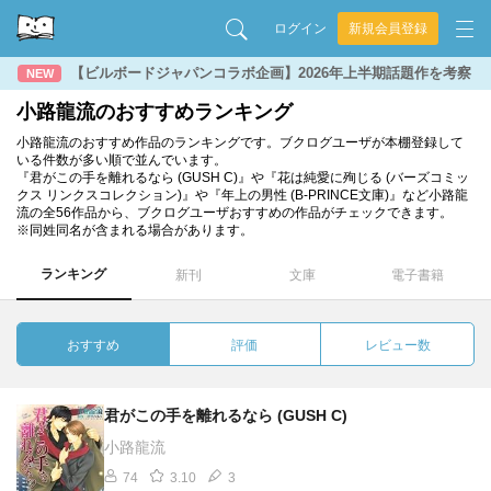
ログイン
新規会員登録
【ビルボードジャパンコラボ企画】2026年上半期話題作を考察
NEW
小路龍流のおすすめランキング
小路龍流のおすすめ作品のランキングです。ブクログユーザが本棚登録して
いる件数が多い順で並んでいます。
『君がこの手を離れるなら (GUSH C)』や『花は純愛に殉じる (バーズコミッ
クス リンクスコレクション)』や『年上の男性 (B-PRINCE文庫)』など小路龍
流の全56作品から、ブクログユーザおすすめの作品がチェックできます。
※同姓同名が含まれる場合があります。
ランキング
新刊
文庫
電子書籍
おすすめ
評価
レビュー数
君がこの手を離れるなら (GUSH C)
小路龍流
74
3.10
3