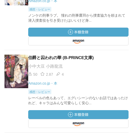
Amazon.co.jp・本
感想・レビュー
ノンケの刑事ラブ。 憧れの刑事鷹羽から捜査協力を頼まれて
潜入捜査役を引き受けたはいいけど身...
伯爵と囚われの華 (B‐PRINCE文庫)
小中大豆 小路龍流
50
2.87
4
Amazon.co.jp・本
感想・レビュー
レーベルの色もあって、エグいシーンのないお話ではあったけ
れど、キャラはみんな可愛らしく安心...