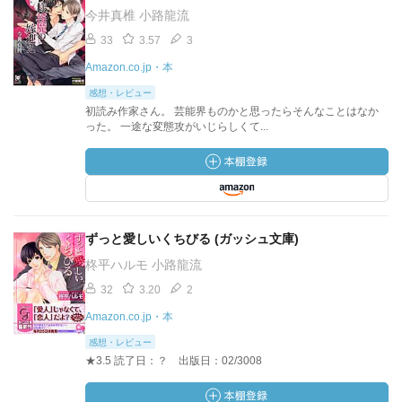
今井真椎 小路龍流
33
3.57
3
Amazon.co.jp・本
感想・レビュー
初読み作家さん。 芸能界ものかと思ったらそんなことはなか
った。 一途な変態攻がいじらしくて...
ずっと愛しいくちびる (ガッシュ文庫)
柊平ハルモ 小路龍流
32
3.20
2
Amazon.co.jp・本
感想・レビュー
★3.5 読了日：？ 出版日：02/3008