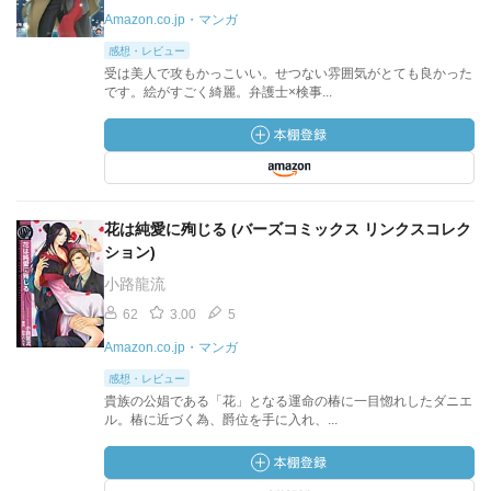
Amazon.co.jp・マンガ
感想・レビュー
受は美人で攻もかっこいい。せつない雰囲気がとても良かった
です。絵がすごく綺麗。弁護士×検事...
花は純愛に殉じる (バーズコミックス リンクスコレク
ション)
小路龍流
62
3.00
5
Amazon.co.jp・マンガ
感想・レビュー
貴族の公娼である「花」となる運命の椿に一目惚れしたダニエ
ル。椿に近づく為、爵位を手に入れ、...