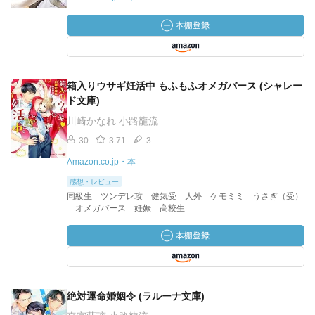
箱入りウサギ妊活中 もふもふオメガバース (シャレー
ド文庫)
川崎かなれ 小路龍流
30
3.71
3
Amazon.co.jp・本
感想・レビュー
同級生 ツンデレ攻 健気受 人外 ケモミミ うさぎ（受）
オメガバース 妊娠 高校生
絶対運命婚姻令 (ラルーナ文庫)