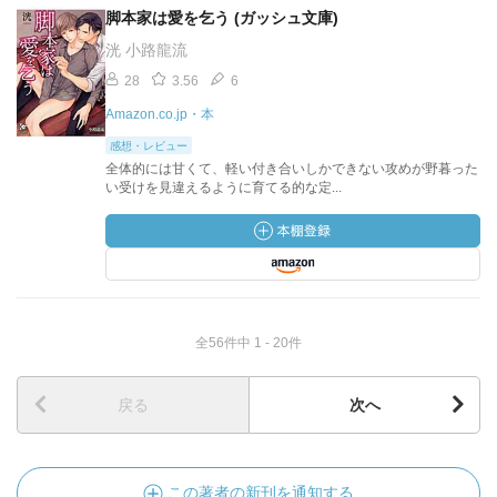
脚本家は愛を乞う (ガッシュ文庫)
洸 小路龍流
28
3.56
6
Amazon.co.jp・本
感想・レビュー
全体的には甘くて、軽い付き合いしかできない攻めが野暮った
い受けを見違えるように育てる的な定...
全56件中 1 - 20件
戻る
次へ
この著者の新刊を通知する