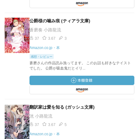
公爵様の噛み痕 (ティアラ文庫)
蒼磨奏 小路龍流
37
3.67
3
Amazon.co.jp・本
感想・レビュー
蒼磨さんの作品読み漁ってます。 このお話も好きなテイスト
でした。 公爵が吸血鬼だとイリ...
翻訳家は愛を知る (ガッシュ文庫)
洸 小路龍流
37
3.67
5
Amazon.co.jp・本