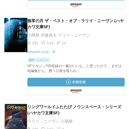
無常の月 ザ・ベスト・オブ・ラリイ・ニーヴン (ハヤ
カワ文庫SF)
小隅黎 伊藤典夫 ラリー・ニーヴン
201
3.43
24
Amazon.co.jp・本
感想・レビュー
SFマガジン700収録の一遍がいいな、と思ったので。 まずは
短編集から。 数々の賞を取られ...
リングワールドふたたび ノウンスペース・シリーズ
(ハヤカワ文庫SF)
ラリー・ニーヴン 小隅黎