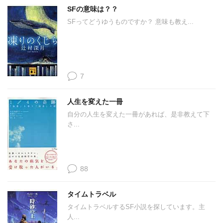
SFの意味は？？
SFってどうゆうものですか？ 意味も教え...
7
人生を変えた一冊
自分の人生を変えた一冊があれば、是非教えて下
さ...
88
タイムトラベル
タイムトラベルするSF小説を探しています。主
人...