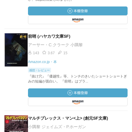
前哨 (ハヤカワ文庫SF)
アーサー・C.クラーク 小隅黎
143
3.67
15
Amazon.co.jp・本
感想・レビュー
『抜け穴』『優越性』等、トンチのきいたショートショートぎ
みの短編が面白い。 『前哨』はブラ...
マルチプレックス・マン<上> (創元SF文庫)
小隅黎 ジェイムズ・P.ホーガン