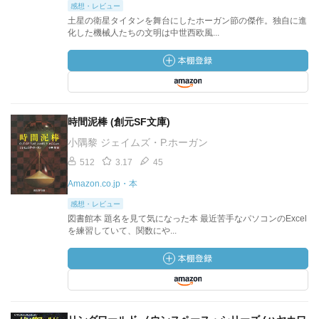
感想・レビュー
土星の衛星タイタンを舞台にしたホーガン節の傑作。独自に進
化した機械人たちの文明は中世西欧風...
時間泥棒 (創元SF文庫)
小隅黎 ジェイムズ・P.ホーガン
512
3.17
45
Amazon.co.jp・本
感想・レビュー
図書館本 題名を見て気になった本 最近苦手なパソコンのExcel
を練習していて、関数にや...