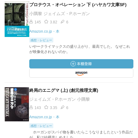
プロテウス・オペレーション 下 (ハヤカワ文庫SF)
小隅黎 ジェイムズ・P.ホーガン
145
3.82
6
Amazon.co.jp・本
感想・レビュー
いやークライマックスの盛り上がり、最高でした。 なぜこれ
が映像化されないのか。
終局のエニグマ (上) (創元推理文庫)
ジェイムズ・P.ホーガン 小隅黎
143
3.35
6
Amazon.co.jp・本
感想・レビュー
ホーガンがスパイ物を書いたらこうなりましたという作品だ
が、私は結構楽しめました。