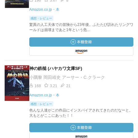
196
3.67
8
Amazon.co.jp・本
感想・レビュー
驚異の人工天体での冒険から23年後。ふたたび訪れたリングワ
ールドは崩壊まであと1年という危...
神の鉄槌 (ハヤカワ文庫SF)
小隅黎 岡田靖史 アーサー・C.クラーク
168
3.21
21
Amazon.co.jp・本
感想・レビュー
色んな人達がこの作品にインスパイアされてきたのだなーと。
大もとがここにあった！！