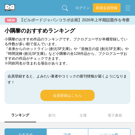
ログイン
新規会員登録
【ビルボードジャパンコラボ企画】2026年上半期話題作を考察
NEW
小隅黎のおすすめランキング
小隅黎のおすすめ作品のランキングです。ブクログユーザが本棚登録してい
る件数が多い順で並んでいます。
『未来からのホットライン (創元SF文庫)』や『造物主の掟 (創元SF文庫)』や
『時間泥棒 (創元SF文庫)』など小隅黎の全128作品から、ブクログユーザお
すすめの作品がチェックできます。
※同姓同名が含まれる場合があります。
会員登録すると、よみたい著者やコミックの新刊情報が届くようになりま
す！
会員登録はこちら
ランキング
新刊
文庫
電子書籍
おすすめ
評価
レビュー数