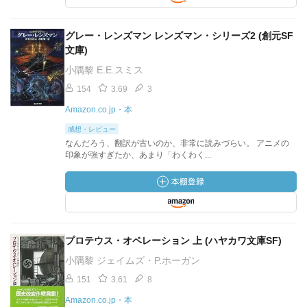
グレー・レンズマン レンズマン・シリーズ2 (創元SF
文庫)
小隅黎 E.E.スミス
154
3.69
3
Amazon.co.jp・本
感想・レビュー
なんだろう、翻訳が古いのか、非常に読みづらい。 アニメの
印象が強すぎたか、あまり「わくわく...
プロテウス・オペレーション 上 (ハヤカワ文庫SF)
小隅黎 ジェイムズ・P.ホーガン
151
3.61
8
Amazon.co.jp・本