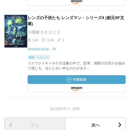
レンズの子供たち レンズマン・シリーズ4 (創元SF文
庫)
小隅黎 E.E.スミス
140
3.64
3
Amazon.co.jp・本
感想・レビュー
ワクワクドキドキの大活劇の中で、思考、洞察の大切さを改め
て感じる。ほんと古い本なのだが古さ...
全128件中 1 - 20件
戻る
次へ