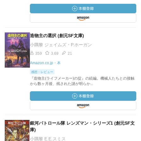
造物主の選択 (創元SF文庫)
小隅黎 ジェイムズ・P.ホーガン
359
3.69
21
Amazon.co.jp・本
感想・レビュー
『造物主(ライフメーカー)の掟』の続編。機械人たちとの接触
から数ヶ月後、残された謎が明らか...
銀河パトロール隊 レンズマン・シリーズ1 (創元SF文
庫)
小隅黎 E.E.スミス