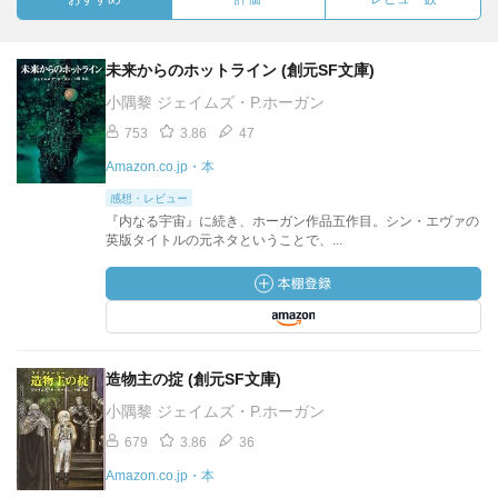
未来からのホットライン (創元SF文庫)
小隅黎 ジェイムズ・P.ホーガン
753
3.86
47
Amazon.co.jp・本
感想・レビュー
『内なる宇宙』に続き、ホーガン作品五作目。シン・エヴァの
英版タイトルの元ネタということで、...
造物主の掟 (創元SF文庫)
小隅黎 ジェイムズ・P.ホーガン
679
3.86
36
Amazon.co.jp・本