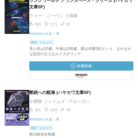
リングワールド ノウンスペース・シリーズ (ハヤカワ
文庫SF)
ラリー・ニーヴン 小隅黎
483
3.71
43
Amazon.co.jp・本
感想・レビュー
見た目は20歳、中身は200歳、髪は弁髪(笑)という、なかなか
な設定の主人公ルイスがリング...
断絶への航海 (ハヤカワ文庫SF)
小隅黎 ジェイムズ・P.ホーガン
381
3.63
30
Amazon.co.jp・本
感想・レビュー
西川純先生推薦