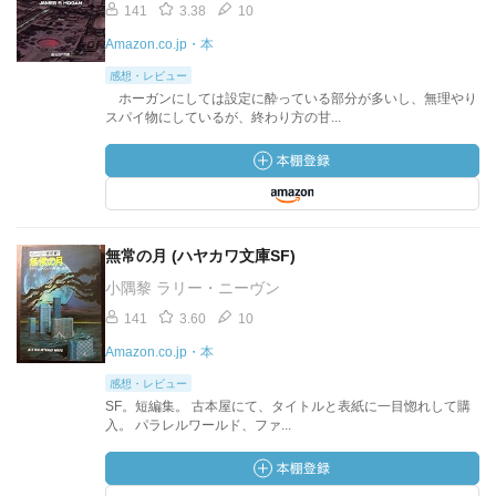
141
3.38
10
Amazon.co.jp・本
感想・レビュー
ホーガンにしては設定に酔っている部分が多いし、無理やり
スパイ物にしているが、終わり方の甘...
無常の月 (ハヤカワ文庫SF)
小隅黎 ラリー・ニーヴン
141
3.60
10
Amazon.co.jp・本
感想・レビュー
SF。短編集。 古本屋にて、タイトルと表紙に一目惚れして購
入。 パラレルワールド、ファ...