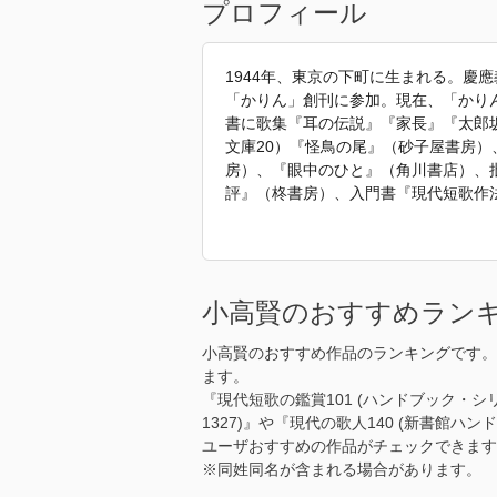
プロフィール
1944年、東京の下町に生まれる。慶
「かりん」創刊に参加。現在、「かり
書に歌集『耳の伝説』『家長』『太郎
文庫20）『怪鳥の尾』（砂子屋書房
房）、『眼中のひと』（角川書店）、
評』（柊書房）、入門書『現代短歌作法
の鑑賞77』（新書館）などがある。
「2009年 『この一身は努めたり』
小高賢のおすすめラン
小高賢のおすすめ作品のランキングです。
ます。
『現代短歌の鑑賞101 (ハンドブック・シ
1327)』や『現代の歌人140 (新書館
ユーザおすすめの作品がチェックできます
※同姓同名が含まれる場合があります。