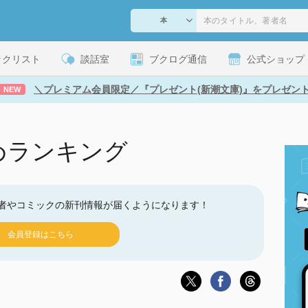
ックリスト
談話室
ブクログ通信
公式ショップ
＼プレミアム会員限定／『プレゼント(新潮文庫)』をプレゼン
NEW
めランキング
者やコミックの新刊情報が届くようになります！
会員登録はこちら