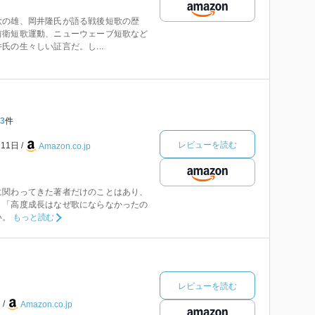
歌の雄、岡井隆氏が語る戦後短歌の歴
前衛短歌運動、ニューウェーブ短歌など
氏の生々しい証言だ。し...
3
件
レビューを読む
月11日
Amazon.co.jp
に関わってきた著者だけのことはあり、
。「高度成長はなぜ歌にならなかったの
い。
もっと読む
レビューを読む
日
Amazon.co.jp