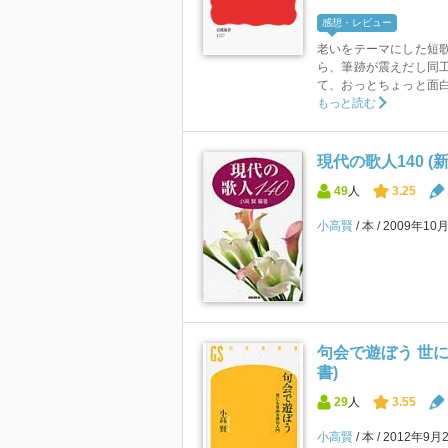
感想・レビュー
老いをテーマにした短
ら、筆跡が震えだし同
て、おっとちょっと面白
もっと読む
現代の歌人140 
49
人
3.25
小高賢
本
2009年10
句会で遊ぼう 世に
書)
29
人
3.55
小高賢
本
2012年9月