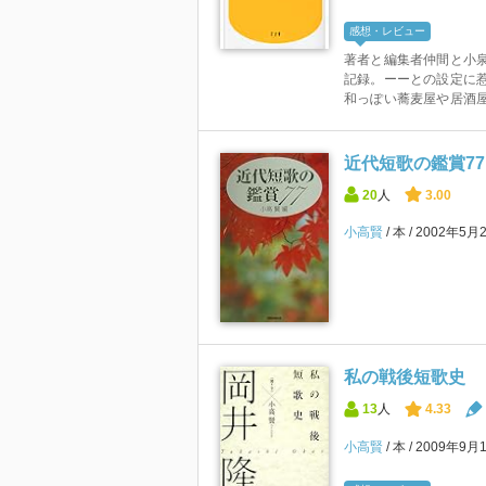
感想・レビュー
著者と編集者仲間と小
記録。ーーとの設定に
和っぽい蕎麦屋や居酒屋
近代短歌の鑑賞77
20
人
3.00
小高賢
本
2002年5月
私の戦後短歌史
13
人
4.33
小高賢
本
2009年9月