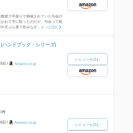
泉教授で手探りで開催されていた句会の
惹かれて手に取ったのだが、句会って昭
や天ぷら屋で呑みなが...
もっと読む
 (ハンドブック・シリーズ)
レビューを読む
25日
Amazon.co.jp
3
件
10日
Amazon.co.jp
レビューを読む