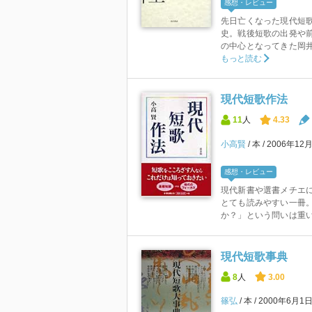
感想・レビュー
先日亡くなった現代短
史。戦後短歌の出発や
の中心となってきた岡井
もっと読む
現代短歌作法
11
人
4.33
小高賢
本
2006年12
感想・レビュー
現代新書や選書メチエ
とても読みやすい一冊
か？」という問いは重
現代短歌事典
8
人
3.00
篠弘
本
2000年6月1