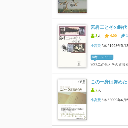
宮柊二とその時代 (
3
人
4.00
1
小高賢
本
1998年5月
感想・レビュー
宮柊二の歌とその背景
この一身は努めた
2
人
小高賢
本
2009年4月