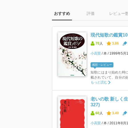
おすすめ
評価
レビュー
現代短歌の鑑賞10
70
人
3.86
小高賢
本
1999年5月
感想・レビュー
短歌にはまり始めた時に
載されていて、自分の
もっと読む
老いの歌 新しく生
327)
60
人
3.40
小高賢
本
2011年8月