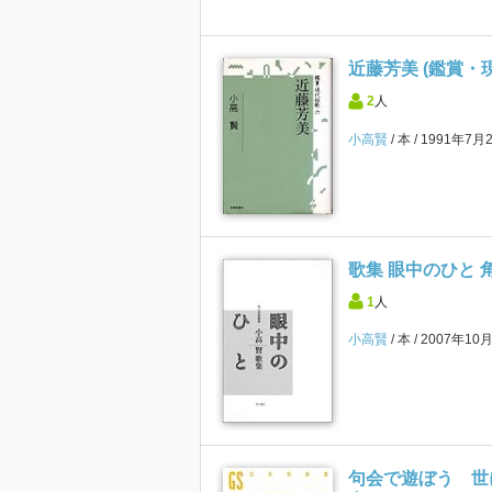
近藤芳美 (鑑賞・現
2
人
小高賢
本
1991年7月
歌集 眼中のひと 
1
人
小高賢
本
2007年10
句会で遊ぼう 世