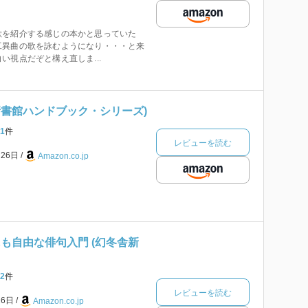
歌を紹介する感じの本かと思っていた
工異曲の歌を詠むようになり・・・と来
い視点だぞと構え直しま...
(新書館ハンドブック・シリーズ)
1
件
レビューを読む
月26日
Amazon.co.jp
も自由な俳句入門 (幻冬舎新
2
件
レビューを読む
26日
Amazon.co.jp