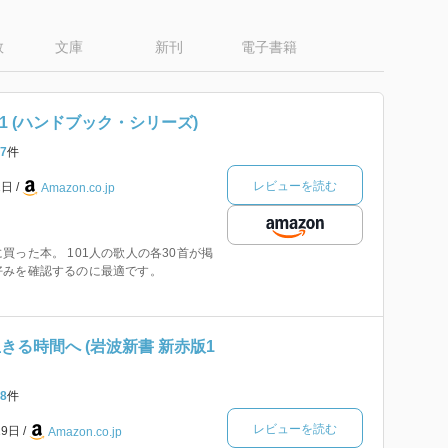
数
文庫
新刊
電子書籍
1 (ハンドブック・シリーズ)
7
件
レビューを読む
1日
Amazon.co.jp
買った本。 101人の歌人の各30首が掲
好みを確認するのに最適です。
きる時間へ (岩波新書 新赤版1
8
件
レビューを読む
19日
Amazon.co.jp