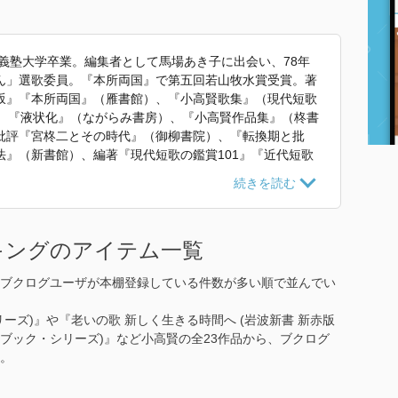
應義塾大学卒業。編集者として馬場あき子に出会い、78年
ん」選歌委員。『本所両国』で第五回若山牧水賞受賞。著
坂』『本所両国』（雁書館）、『小高賢歌集』（現代短歌
）、『液状化』（ながらみ書房）、『小高賢作品集』（柊書
批評『宮柊二とその時代』（御柳書院）、『転換期と批
』（新書館）、編著『現代短歌の鑑賞101』『近代短歌
 で使われていた紹介文から引用しています。」
キングのアイテム一覧
ブクログユーザが本棚登録している件数が多い順で並んでい
リーズ)』や『老いの歌 新しく生きる時間へ (岩波新書 新赤版
ハンドブック・シリーズ)』など小高賢の全23作品から、ブクログ
。