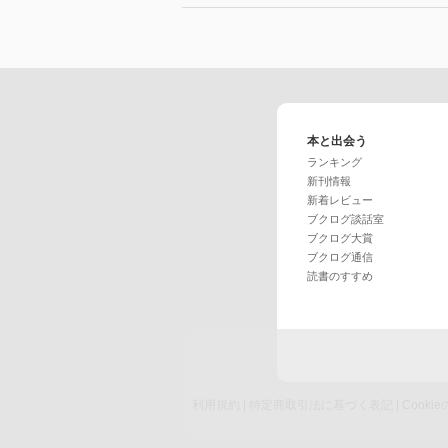
本と出会う
ランキング
新刊情報
新着レビュー
ブクログ談話室
ブクログ大賞
ブクログ通信
読書のすすめ
利用規約
|
特定商取引法に基づく表記
|
Cook