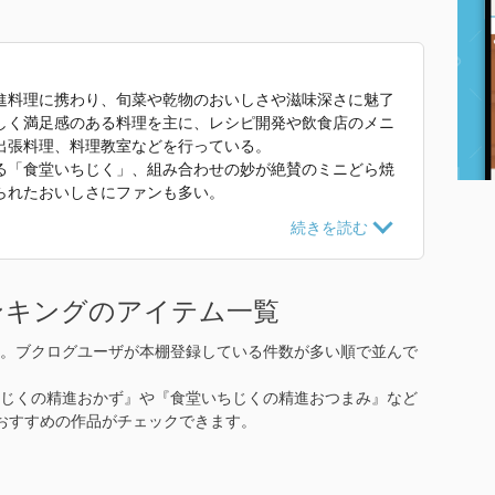
進料理に携わり、旬菜や乾物のおいしさや滋味深さに魅了
しく満足感のある料理を主に、レシピ開発や飲食店のメニ
出張料理、料理教室などを行っている。
る「食堂いちじく」、組み合わせの妙が絶賛のミニどら焼
られたおいしさにファンも多い。
エムディエヌコーポレーション）がある。
かず』 で使われていた紹介文から引用しています。」
ンキングのアイテム一覧
。ブクログユーザが本棚登録している件数が多い順で並んで
じくの精進おかず』や『食堂いちじくの精進おつまみ』など
おすすめの作品がチェックできます。