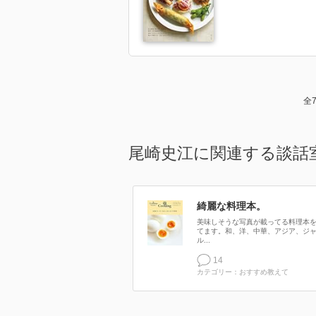
全
尾崎史江に関連する談話
綺麗な料理本。
美味しそうな写真が載ってる料理本
てます。和、洋、中華、アジア、ジ
ル...
14
カテゴリー：おすすめ教えて