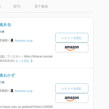
数
新刊
電子書籍
進弁当
5
件
レビューを読む
月18日
Amazon.co.jp
ださい↓ https://libopac.kamak
BB00316161
もっと読む
進おかず
7
件
レビューを読む
月30日
Amazon.co.jp
opac.eiyo.ac.jp/detail?bbid=200006