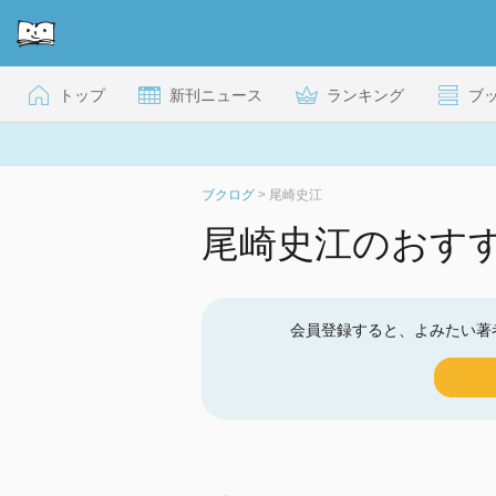
トップ
新刊ニュース
ランキング
ブ
ブクログ
>
尾崎史江
尾崎史江のおす
会員登録すると、よみたい著