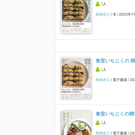
3
人
尾崎史江
本
2023年7
食堂いちじくの 
1
人
尾崎史江
電子書籍
2
食堂いちじくの精
1
人
尾崎史江
電子書籍
2