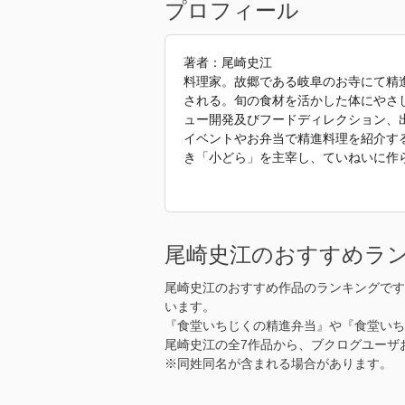
プロフィール
著者：尾崎史江
料理家。故郷である岐阜のお寺にて精
される。旬の食材を活かした体にやさ
ュー開発及びフードディレクション、
イベントやお弁当で精進料理を紹介す
き「小どら」を主宰し、ていねいに作
著書に『食堂いちじくの精進弁当』（
「2023年 『食堂いちじくの精進お
尾崎史江のおすすめラ
尾崎史江のおすすめ作品のランキングです
います。
『食堂いちじくの精進弁当』や『食堂いち
尾崎史江の全7作品から、ブクログユーザ
※同姓同名が含まれる場合があります。