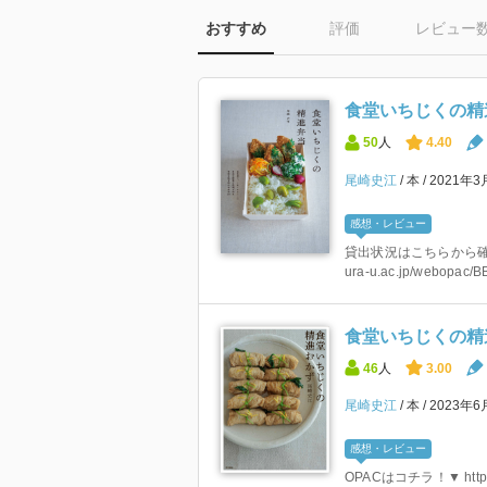
おすすめ
評価
レビュー
食堂いちじくの精
50
人
4.40
尾崎史江
本
2021年3
感想・レビュー
貸出状況はこちらから確認してく
ura-u.ac.jp/webopac/
食堂いちじくの精
46
人
3.00
尾崎史江
本
2023年6
感想・レビュー
OPACはコチラ！▼ https://