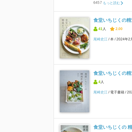
6457
もっと読む
食堂いちじくの精
41
人
2.00
尾崎史江
本
2024年2
食堂いちじくの精
4
人
尾崎史江
電子書籍
2
食堂いちじくの 