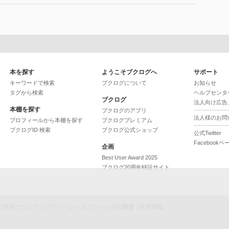
本を探す
ようこそブクログへ
サポート
キーワードで検索
ブクログについて
お知らせ
タグから検索
ヘルプセンタ
ブクログ
法人向け広告
本棚を探す
ブクログのアプリ
法人様のお問
プロフィールから本棚を探す
ブクログプレミアム
ブクログID 検索
ブクログ公式ショップ
公式Twitter
Facebookペ
企画
Best User Award 2025
ブクログ20周年特設サイト
ieの使用について
|
プライバシーポリシー
|
会社概要
|
採用情報