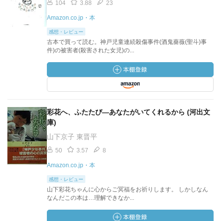
104
3.88
23
Amazon.co.jp・本
感想・レビュー
古本で買って読む。神戸児童連続殺傷事件(酒鬼薔薇(聖斗)事
件)の被害者(殺害された女児)の...
彩花へ、ふたたび―あなたがいてくれるから (河出文
庫)
山下京子 東晋平
50
3.57
8
Amazon.co.jp・本
感想・レビュー
山下彩花ちゃんに心からご冥福をお祈りします。 しかしなん
なんだこの本は…理解できなか...