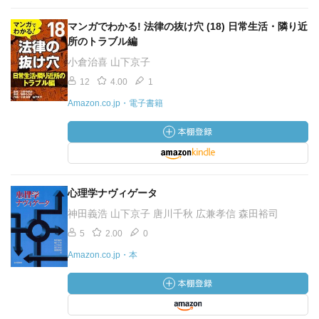
マンガでわかる! 法律の抜け穴 (18) 日常生活・隣り近
所のトラブル編
小倉治喜 山下京子
12
4.00
1
Amazon.co.jp・電子書籍
心理学ナヴィゲータ
神田義浩 山下京子 唐川千秋 広兼孝信 森田裕司
5
2.00
0
Amazon.co.jp・本