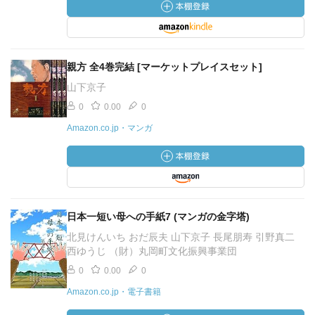
親方 全4巻完結 [マーケットプレイスセット]
山下京子
0
0.00
0
Amazon.co.jp・マンガ
日本一短い母への手紙7 (マンガの金字塔)
北見けんいち おだ辰夫 山下京子 長尾朋寿 引野真二
西ゆうじ （財）丸岡町文化振興事業団
0
0.00
0
Amazon.co.jp・電子書籍