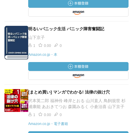
明るいパニック生活 パニック障害奮闘記
山下京子
1
0.00
0
Amazon.co.jp・本
[まとめ買い] マンガでわかる! 法律の抜け穴
沢本英二郎 福神伶 峰岸とおる 山川直人 鳥飼規世 杉
浦康能 あおきてつお 森園みるく 小倉治喜 山下京子
1
0.00
0
Amazon.co.jp・電子書籍