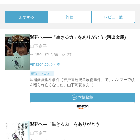
おすすめ
評価
レビュー数
彩花へ――「生きる力」をありがとう (河出文庫)
山下京子
159
3.88
27
Amazon.co.jp・本
感想・レビュー
酒鬼薔薇聖斗事件（神戸連続児童殺傷事件）で、ハンマーで頭
を殴られ亡くなった、山下彩花さん（...
彩花へ―「生きる力」をありがとう
山下京子