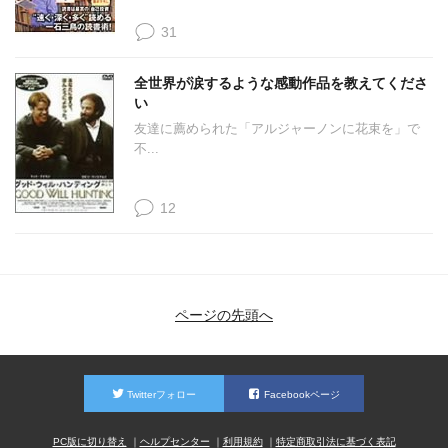
31
全世界が涙するような感動作品を教えてくださ
い
友達に薦められた「アルジャーノンに花束を」で
不...
12
ページの先頭へ
Twitterフォロー
Facebookページ
PC版に切り替え
ヘルプセンター
利用規約
特定商取引法に基づく表記