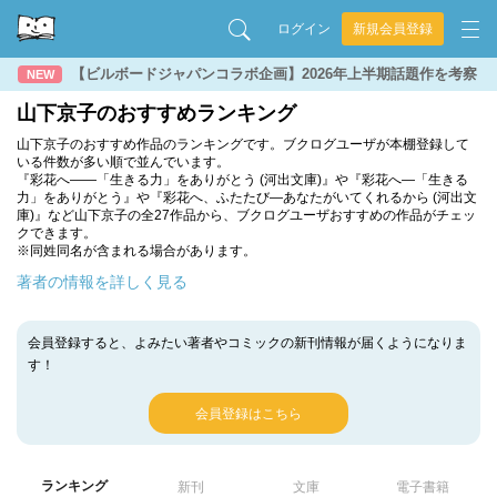
ログイン
新規会員登録
【ビルボードジャパンコラボ企画】2026年上半期話題作を考察
NEW
山下京子のおすすめランキング
山下京子のおすすめ作品のランキングです。ブクログユーザが本棚登録して
いる件数が多い順で並んでいます。
『彩花へ――「生きる力」をありがとう (河出文庫)』や『彩花へ―「生きる
力」をありがとう』や『彩花へ、ふたたび―あなたがいてくれるから (河出文
庫)』など山下京子の全27作品から、ブクログユーザおすすめの作品がチェッ
クできます。
※同姓同名が含まれる場合があります。
著者の情報を詳しく見る
会員登録すると、よみたい著者やコミックの新刊情報が届くようになりま
す！
会員登録はこちら
ランキング
新刊
文庫
電子書籍