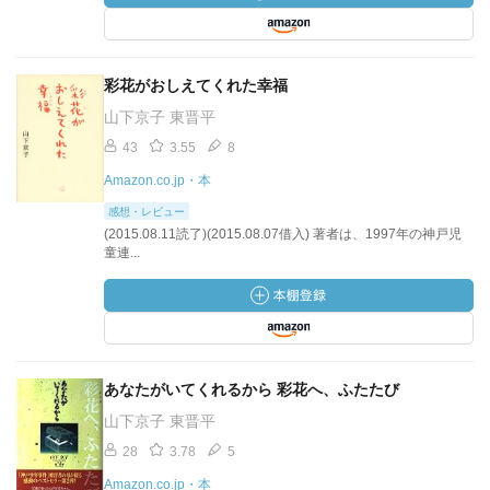
彩花がおしえてくれた幸福
山下京子 東晋平
43
3.55
8
Amazon.co.jp・本
感想・レビュー
(2015.08.11読了)(2015.08.07借入) 著者は、1997年の神戸児
童連...
あなたがいてくれるから 彩花へ、ふたたび
山下京子 東晋平
28
3.78
5
Amazon.co.jp・本