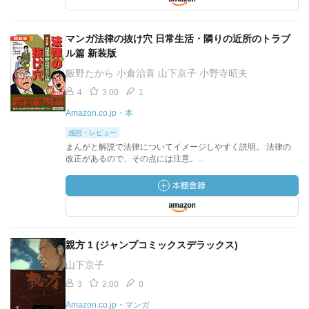
マンガ法律の抜け穴 日常生活・隣りの近所のトラブ
ル篇 新装版
飯野たから 小倉治喜 山下京子 小野寺昭夫
4
3.00
1
Amazon.co.jp・本
感想・レビュー
まんがと解説で法律についてイメージしやすく説明。 法律の
改正があるので、その点には注意。...
親方 1 (ジャンプコミックスデラックス)
山下京子
3
2.00
0
Amazon.co.jp・マンガ