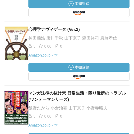
心理学ナヴィゲータ (Ver.2)
神田義浩 唐川千秋 山下京子 森田裕司 廣兼孝信
3
0.00
0
Amazon.co.jp・本
マンガ法律の抜け穴 日常生活・隣り近所のトラブル
(ワンテーマシリーズ)
飯野たから 小倉治喜 山下京子 小野寺昭夫
3
0.00
0
Amazon.co.jp・本